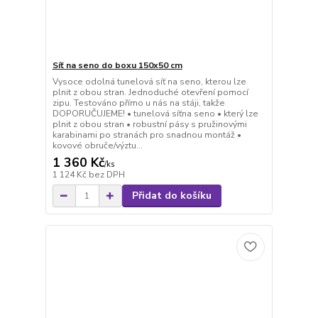
Síť na seno do boxu 150x50 cm
Vysoce odolná tunelová síť na seno, kterou lze
plnit z obou stran. Jednoduché otevření pomocí
zipu. Testováno přímo u nás na stáji, takže
DOPORUČUJEME! • tunelová síťna seno • který lze
plnit z obou stran • robustní pásy s pružinovými
karabinami po stranách pro snadnou montáž •
kovové obruče/výztu...
1 360 Kč
/
ks
1 124 Kč
bez DPH
Přidat do košíku