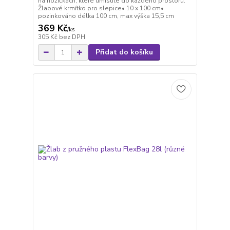
na nožičkách, které umístíte do každého prostoru.
Žlabové krmítko pro slepice• 10 x 100 cm•
pozinkováno délka 100 cm, max výška 15,5 cm
369 Kč
/
ks
305 Kč
bez DPH
Přidat do košíku