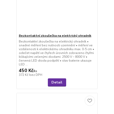
Bezkontaktní zkoušečka na elektrický ohradník
Bezkontaktní zkoušečka na elektrický ohradník •
snadné měření bez nutnosti uzemnění • měření ve
vzdálenosti k elektrickému ohradníku max. 0-5 cm •
odečet napětí ve čtyřech úrovních zobrazeno čtyřmi
blikajícími zelenými diodami: 2500 V – 8000 V •
červená LED dioda podpětí • stav baterie ukazuje
LED ...
450 Kč
/
ks
372 Kč
bez DPH
Detail