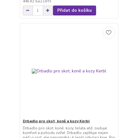
446 Kč
bez DPH
Přidat do košíku
Drbadlo pro skot, koně a kozy Kerbl
Drbadlo pro skot, koně, kozy, telata atd. zvyšuje
komfort a pohodu zvířat. Drbadlo zajišťuje nejen
péči o srst, ale napomáhá i k lepší cirkulaci krve. Pro