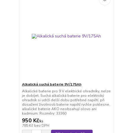
Alkalická suchá baterie 9V/175Ah
Alkalické baterie pro 9 V elektrické ohradníky, nelze
je dobíjet. Suchá alkalická baterie pro elektrický
ohradník si udrží delší dobu potřebné napětí, při
dosažení životnosti baterie napětí rychle poklesne,
alkalické baterie AKO neobsahují olovo ani
kadmium. Rozměry: 33360
950 Kč
/
ks
785 Kč
bez DPH