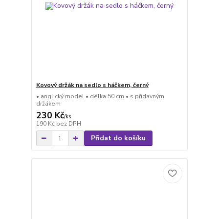
Kovový držák na sedlo s háčkem, černý
• anglický model • délka 50 cm • s přídavným
držákem
230 Kč
/
ks
190 Kč
bez DPH
Přidat do košíku