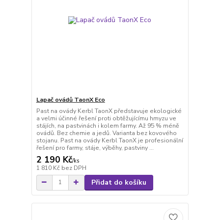
Lapač ovádů TaonX Eco
Past na ovády Kerbl TaonX představuje ekologické
a velmi účinné řešení proti obtěžujícímu hmyzu ve
stájích, na pastvinách i kolem farmy. Až 95 % méně
ovádů. Bez chemie a jedů. Varianta bez kovového
stojanu. Past na ovády Kerbl TaonX je profesionální
řešení pro farmy, stáje, výběhy, pastviny ...
2 190 Kč
/
ks
1 810 Kč
bez DPH
Přidat do košíku