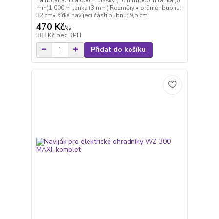
namotat až:cca 600 m pásky (10 mm)500 m lanka (6
mm)1 000 m lanka (3 mm) Rozměry:• průměr bubnu:
32 cm• šířka navíjecí části bubnu: 9,5 cm
470 Kč
/
ks
388 Kč
bez DPH
Přidat do košíku