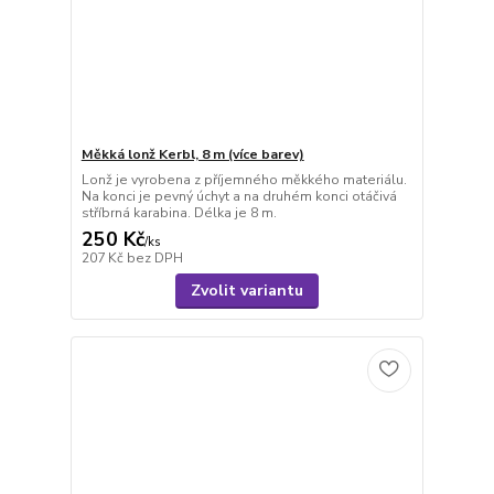
Měkká lonž Kerbl, 8 m (více barev)
Lonž je vyrobena z příjemného měkkého materiálu.
Na konci je pevný úchyt a na druhém konci otáčivá
stříbrná karabina. Délka je 8 m.
250 Kč
/
ks
207 Kč
bez DPH
Zvolit variantu