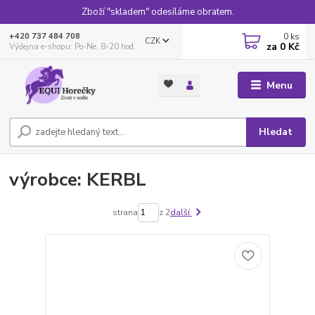
Zboží "skladem" odesíláme obratem.
0
ks
+420 737 484 708
CZK
za
0 Kč
Výdejna e-shopu: Po-Ne, 8-20 hod.
Menu
Hledat
výrobce: KERBL
strana
z 2
další