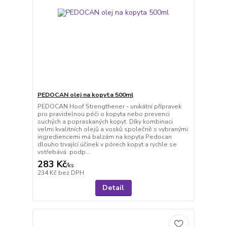
PEDOCAN olej na kopyta 500ml
PEDOCAN Hoof Strengthener - unikátní přípravek
pro pravidelnou péči o kopyta nebo prevenci
suchých a popraskaných kopyt. Díky kombinaci
velmi kvalitních olejů a vosků společně s vybranými
ingrediencemi má balzám na kopyta Pedocan
dlouho trvající účinek v pórech kopyt a rychle se
vstřebává. podp...
283 Kč
/
ks
234 Kč
bez DPH
Detail