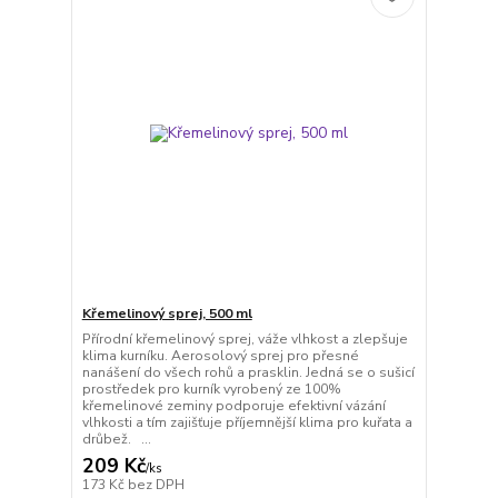
Křemelinový sprej, 500 ml
Přírodní křemelinový sprej, váže vlhkost a zlepšuje
klima kurníku. Aerosolový sprej pro přesné
nanášení do všech rohů a prasklin. Jedná se o sušicí
prostředek pro kurník vyrobený ze 100%
křemelinové zeminy podporuje efektivní vázání
vlhkosti a tím zajišťuje příjemnější klima pro kuřata a
drůbež. ...
209 Kč
/
ks
173 Kč
bez DPH