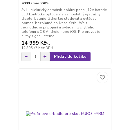
4000 smartGPS,
3v1 - elektrický ohradník, solární panel, 12V baterie.
LED kontrolka oplocení a samostatný výstražný
displej baterie. Zdroj lze sledovat a ovládat
pomocí bezplatné aplikace Kerbl-Welt.
Jednoduché připojení a ovládání z chytrého
telefonu s OS Android nebo iOS. Pro provoz je
nutný signál interne...
14 999 Kč
/
ks
12 396 Kč
bez DPH
Přidat do košíku