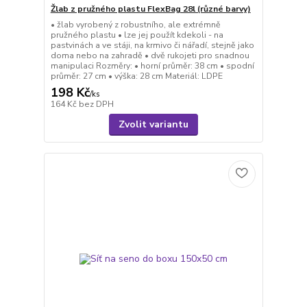
Žlab z pružného plastu FlexBag 28l (různé barvy)
• žlab vyrobený z robustního, ale extrémně
pružného plastu • lze jej použít kdekoli - na
pastvinách a ve stáji, na krmivo či nářadí, stejně jako
doma nebo na zahradě • dvě rukojeti pro snadnou
manipulaci Rozměry: • horní průměr: 38 cm • spodní
průměr: 27 cm • výška: 28 cm Materiál: LDPE
198 Kč
/
ks
164 Kč
bez DPH
Zvolit variantu