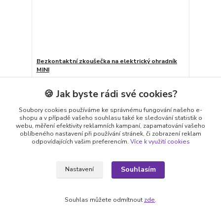
Bezkontaktní zkoušečka na elektrický ohradník
MINI
Základní informace Bezkontaktní zkoušečka na
elektrický ohradník MINI • mini zkoušečka pro
🍪 Jak byste rádi své cookies?
elektrické ohradníky • pokud je ohradník pod
proudem, vydává zvukové i vizuální signály • není
Soubory cookies používáme ke správnému fungování našeho e-
potřebná uzemňovací kolík • dodávána včetně
baterie Zkoušečka je vhodná pouze pro orientační
shopu a v případě vašeho souhlasu také ke sledování statistik o
kontrolu ohrady. U...
webu, měření efektivity reklamních kampaní, zapamatování vašeho
oblíbeného nastavení při používání stránek, či zobrazení reklam
180 Kč
/
ks
odpovídajících vašim preferencím.
Více k využití cookies
149 Kč
bez DPH
Přidat do košíku
Souhlasím
Nastavení
Souhlas můžete odmítnout
zde
.