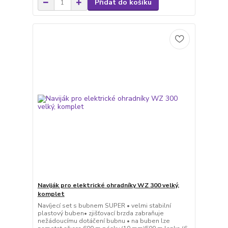
Přidat do košíku
Naviják pro elektrické ohradníky WZ 300 velký,
komplet
Navíjecí set s bubnem SUPER • velmi stabilní
plastový buben• zjišťovací brzda zabraňuje
nežádoucímu dotáčení bubnu • na buben lze