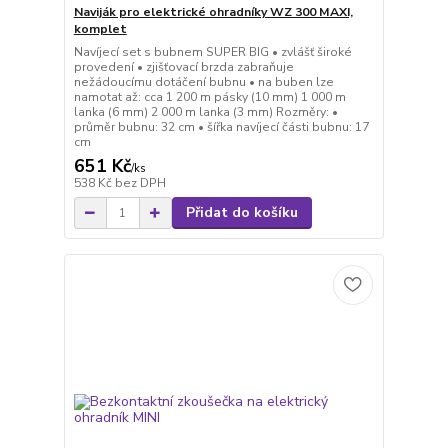
Naviják pro elektrické ohradníky WZ 300 MAXI,
komplet
Navíjecí set s bubnem SUPER BIG • zvlášť široké
provedení • zjišťovací brzda zabraňuje
nežádoucímu dotáčení bubnu • na buben lze
namotat až: cca 1 200 m pásky (10 mm) 1 000 m
lanka (6 mm) 2 000 m lanka (3 mm) Rozměry: •
průměr bubnu: 32 cm • šířka navíjecí části bubnu: 17
cm
651 Kč
/
ks
538 Kč
bez DPH
Přidat do košíku