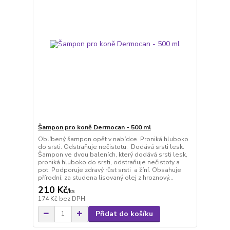
Šampon pro koně Dermocan - 500 ml
Oblíbený šampon opět v nabídce. Proniká hluboko
do srsti. Odstraňuje nečistotu. Dodává srsti lesk.
Šampon ve dvou baleních, který dodává srsti lesk,
proniká hluboko do srsti, odstraňuje nečistoty a
pot. Podporuje zdravý růst srsti a žíní. Obsahuje
přírodní, za studena lisovaný olej z hroznový...
210 Kč
/
ks
174 Kč
bez DPH
Přidat do košíku