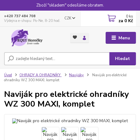
Zboží "skladem" odesíláme obratem.
0
ks
+420 737 484 708
CZK
za
0 Kč
Výdejna e-shopu: Po-Ne, 8-20 hod.
Menu
Hledat
Úvod
OHRADY A OHRADNÍKY
Navijáky
Naviják pro elektrické
ohradníky WZ 300 MAXI, komplet
Naviják pro elektrické ohradníky
WZ 300 MAXI, komplet