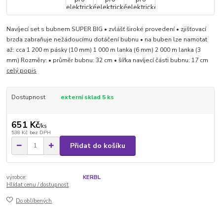
Navíjecí set s bubnem SUPER BIG • zvlášť široké provedení • zjišťovací
brzda zabraňuje nežádoucímu dotáčení bubnu • na buben lze namotat
až: cca 1 200 m pásky (10 mm) 1 000 m lanka (6 mm) 2 000 m lanka (3
mm) Rozměry: • průměr bubnu: 32 cm • šířka navíjecí části bubnu: 17 cm
celý popis
Dostupnost
externí sklad 5 ks
651 Kč
/
ks
538 Kč
bez DPH
Přidat do košíku
výrobce:
KERBL
Hlídat cenu / dostupnost
Do oblíbených