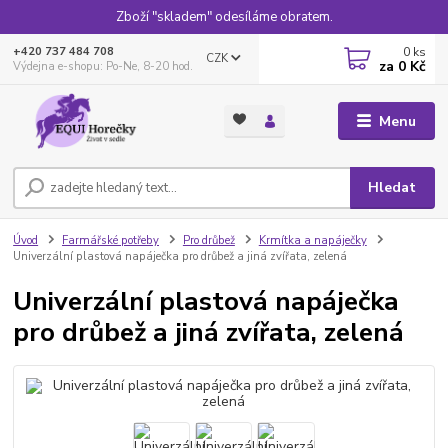
Zboží "skladem" odesíláme obratem.
0
ks
+420 737 484 708
CZK
za
0 Kč
Výdejna e-shopu: Po-Ne, 8-20 hod.
Menu
Hledat
Úvod
Farmářské potřeby
Pro drůbež
Krmítka a napáječky
Univerzální plastová napáječka pro drůbež a jiná zvířata, zelená
Univerzální plastová napáječka
pro drůbež a jiná zvířata, zelená