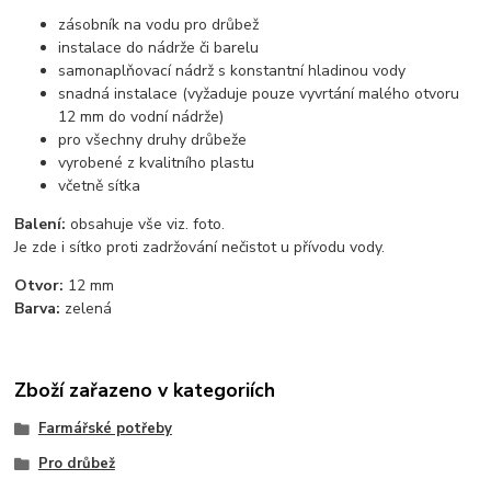
zásobník na vodu pro drůbež
instalace do nádrže či barelu
samonaplňovací nádrž s konstantní hladinou vody
snadná instalace (vyžaduje pouze vyvrtání malého otvoru
12 mm do vodní nádrže)
pro všechny druhy drůbeže
vyrobené z kvalitního plastu
včetně sítka
Balení:
obsahuje vše viz. foto.
Je zde i sítko proti zadržování nečistot u přívodu vody.
Otvor:
12 mm
Barva:
zelená
Zboží zařazeno v kategoriích
Farmářské potřeby
Pro drůbež