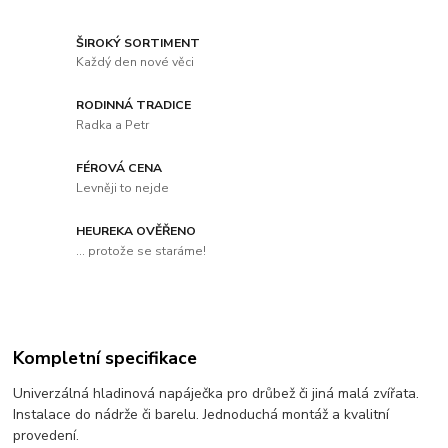
ŠIROKÝ SORTIMENT
Každý den nové věci
RODINNÁ TRADICE
Radka a Petr
FÉROVÁ CENA
Levněji to nejde
HEUREKA OVĚŘENO
... protože se staráme!
Kompletní specifikace
Univerzálná hladinová napáječka pro drůbež či jiná malá zvířata.
Instalace do nádrže či barelu. Jednoduchá montáž a kvalitní
provedení.