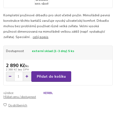
Kompletní pružinové drbadlo pro skot včetně pružin. Mimořádně pevná
konstrukce těchto kartáčů zaručuje vysoký uživatelský komfort. Drbadlo
mohou bez problémů používat různě velká zvířata. Velmi vysoká
pružnost dimenzovaná na mimořádně velkou zátěž (např. vyskakující
zvířata). Speciální...
celý popis
Dostupnost
externí sklad (1-3 dny) 5 ks
2 890 Kč
/
ks
2 388 Kč
bez DPH
Přidat do košíku
výrobce:
KERBL
Hlídat cenu / dostupnost
Do oblíbených