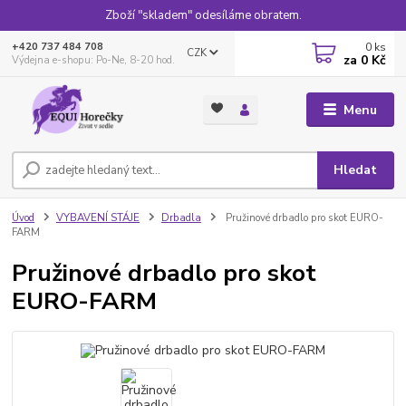
Zboží "skladem" odesíláme obratem.
0
ks
+420 737 484 708
CZK
za
0 Kč
Výdejna e-shopu: Po-Ne, 8-20 hod.
Menu
Hledat
Úvod
VYBAVENÍ STÁJE
Drbadla
Pružinové drbadlo pro skot EURO-
FARM
Pružinové drbadlo pro skot
EURO-FARM