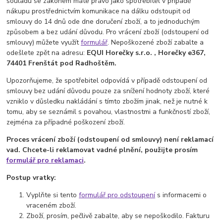
souladu se zákonem máte právo jako spotřebitel v případě
nákupu prostřednictvím komunikace na dálku odstoupit od
smlouvy do 14 dnů ode dne doručení zboží, a to jednoduchým
způsobem a bez udání důvodu. Pro vrácení zboží (odstoupení od
smlouvy) můžete využít
formulář
. Nepoškozené zboží zabalte a
odešlete zpět na adresu:
EQUI Horečky s.r.o. , Horečky e367,
74401 Frenštát pod Radhoštěm.
Upozorňujeme, že spotřebitel odpovídá v případě odstoupení od
smlouvy bez udání důvodu pouze za snížení hodnoty zboží, které
vzniklo v důsledku nakládání s tímto zbožím jinak, než je nutné k
tomu, aby se seznámil s povahou, vlastnostmi a funkčností zboží,
zejména za případné poškození zboží.
Proces vrácení zboží (odstoupení od smlouvy) není reklamací
vad. Chcete-li reklamovat vadné plnění, použijte prosím
formulář pro reklamaci
.
Postup vratky:
Vyplňte si tento
formulář pro odstoupení
s informacemi o
vraceném zboží.
Zboží, prosím, pečlivě zabalte, aby se nepoškodilo. Fakturu