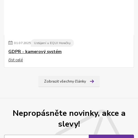
01
.
07
.
2025
Ustájení u EQUI Horečky
GDPR - kamerový systém
číst celé
Zobrazit všechny články
Nepropásněte novinky, akce a
slevy!