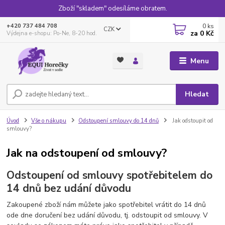
Zboží "skladem" odesíláme obratem.
0
ks
+420 737 484 708
CZK
za
0 Kč
Výdejna e-shopu: Po-Ne, 8-20 hod.
Menu
Hledat
Úvod
Vše o nákupu
Odstoupení smlouvy do 14 dnů
Jak odstoupit od
smlouvy?
Jak na odstoupení od smlouvy?
Odstoupení od smlouvy spotřebitelem do
14 dnů bez udání důvodu
Zakoupené zboží nám můžete jako spotřebitel vrátit do 14 dnů
ode dne doručení bez udání důvodu, tj. odstoupit od smlouvy. V