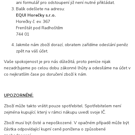
ani formulář pro odstoupení již není nutné přikládat.
Balík odešlete na adresu:
EQUI Horečky s.r.o.
Horečky č. ev. 367
Frenštát pod Radhoštěm
744 01
Jakmile nám zboží dorazí, obratem zařídíme odeslání peněz
zpět na váš účet.
Vaše spokojenost je pro nás důležitá, proto peníze nijak
nezadržujeme po celou dobu zákonné lhůty a odesíláme na účet v
co nejkratším čase po doručení zboží k nám.
UPOZORNĚNÍ:
Zboží může takto vrátit pouze spotřebitel. Spotřebitelem není
zejména kupující, který v rámci nákupu uvedl svoje IČ.
Zboží musí být čisté a nepoškozené. V opačném případě může být
částka odpovídající kupní ceně ponížena o způsobené