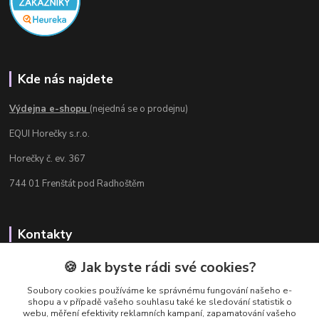
Kde nás najdete
Výdejna e-shopu
(nejedná se o prodejnu)
EQUI Horečky s.r.o.
Horečky č. ev. 367
744 01 Frenštát pod Radhoštěm
Kontakty
Radka Chamrádová
🍪 Jak byste rádi své cookies?
+420 737 484 708
Soubory cookies používáme ke správnému fungování našeho e-
Výdejna e-shopu: Po-Ne, 8-20 hod.
shopu a v případě vašeho souhlasu také ke sledování statistik o
webu, měření efektivity reklamních kampaní, zapamatování vašeho