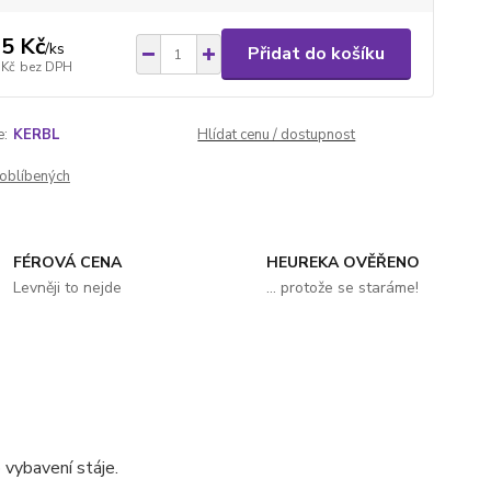
5 Kč
/
ks
Přidat do košíku
 Kč
bez DPH
e:
KERBL
Hlídat cenu / dostupnost
oblíbených
FÉROVÁ CENA
HEUREKA OVĚŘENO
Levněji to nejde
... protože se staráme!
 vybavení stáje.