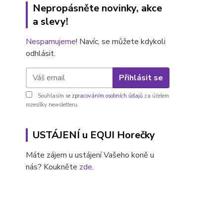
Nepropásněte novinky, akce
a slevy!
Nespamujeme
! Navíc, se můžete kdykoli
odhlásit.
Přihlásit se
Souhlasím se
zpracováním osobních údajů
za účelem
rozesílky newsletteru.
USTÁJENÍ u EQUI Horečky
Máte zájem u ustájení Vašeho koně u
nás? Koukněte
zde
.