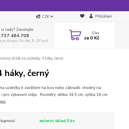
Přihlášení
CZK
 si rady? Zavolejte.
0
ks
 737 484 708
za
0 Kč
a e-shopu: Po-Ne, 8-20 hod.
věsný držák na uzdečky, 4 háky, černý
 háky, černý
na uzdečky k zavěšení na box nebo zábradlí, vhodný na
 i pro vybavení stáje. Rozměry: délka 34,5 cm, výška 16 cm.
opis
tupnost
externí sklad 5 ks