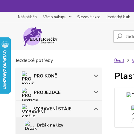
Náš příběh
Vše o nákupu
Slevové akce
Jezdecký klub
Jezdecké potřeby
Úvod
Plas
PRO KONĚ
PRO JEZDCE
VYBAVENÍ STÁJE
Držák na lizy