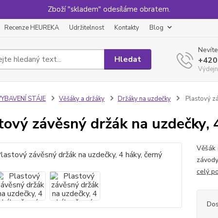
Zboží "skladem" odesíláme obratem.
Recenze HEUREKA
Udržitelnost
Kontakty
Blog
Nevíte
Hledat
+420
Výdejn
VYBAVENÍ STÁJE
Věšáky a držáky
Držáky na uzdečky
Plastový zá
tový závěsný držák na uzdečky, 4
Věšák 
závody
celý p
Dos