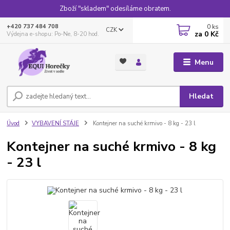
Zboží "skladem" odesíláme obratem.
0
ks
+420 737 484 708
CZK
za
0 Kč
Výdejna e-shopu: Po-Ne, 8-20 hod.
Menu
Hledat
Úvod
VYBAVENÍ STÁJE
Kontejner na suché krmivo - 8 kg - 23 l
Kontejner na suché krmivo - 8 kg
- 23 l