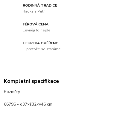
RODINNÁ TRADICE
Radka a Petr
FÉROVÁ CENA
Levněji to nejde
HEUREKA OVĚŘENO
... protože se staráme!
Kompletní specifikace
Rozměry:
66796 - d37×š32×v46 cm