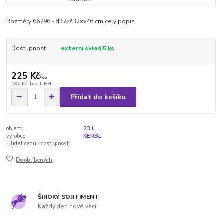
Rozměry:66796 - d37×š32×v46 cm
celý popis
Dostupnost
externí sklad 5 ks
225 Kč
/
ks
186 Kč
bez DPH
Přidat do košíku
objem:
23 l
výrobce:
KERBL
Hlídat cenu / dostupnost
Do oblíbených
ŠIROKÝ SORTIMENT
Každý den nové věci