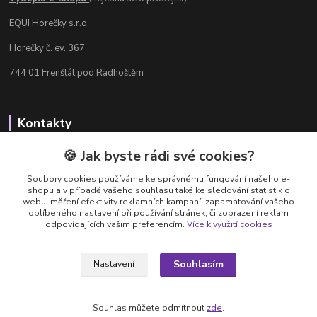
EQUI Horečky s.r.o.
Horečky č. ev. 367
744 01 Frenštát pod Radhoštěm
Kontakty
Radka Chamrádová
🍪 Jak byste rádi své cookies?
+420 737 484 708
Soubory cookies používáme ke správnému fungování našeho e-
Výdejna e-shopu: Po-Ne, 8-20 hod.
shopu a v případě vašeho souhlasu také ke sledování statistik o
webu, měření efektivity reklamních kampaní, zapamatování vašeho
info@equi-horecky.cz
oblíbeného nastavení při používání stránek, či zobrazení reklam
odpovídajících vašim preferencím.
Více k využití cookies
Souhlasím
Nastavení
Provozovatel: EQUI Horečky s.r.o., IČ 196 32 827, Horečky č.ev. 367, 744 01
Frenštát pod Radhoštěm, C 93460 vedená u Krajského soudu v Ostravě
Souhlas můžete odmítnout
zde
.