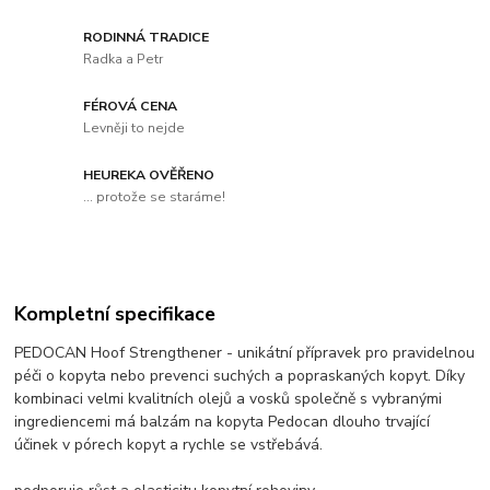
RODINNÁ TRADICE
Radka a Petr
FÉROVÁ CENA
Levněji to nejde
HEUREKA OVĚŘENO
... protože se staráme!
Kompletní specifikace
PEDOCAN Hoof Strengthener - unikátní přípravek pro pravidelnou
péči o kopyta nebo prevenci suchých a popraskaných kopyt. Díky
kombinaci velmi kvalitních olejů a vosků společně s vybranými
ingrediencemi má balzám na kopyta Pedocan dlouho trvající
účinek v pórech kopyt a rychle se vstřebává.