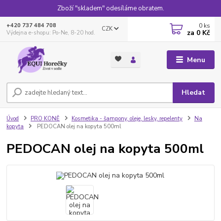
Zboží "skladem" odesíláme obratem.
0
ks
+420 737 484 708
CZK
za
0 Kč
Výdejna e-shopu: Po-Ne, 8-20 hod.
Menu
Hledat
Úvod
PRO KONĚ
Kosmetika - šampony, oleje, lesky, repelenty
Na
kopyta
PEDOCAN olej na kopyta 500ml
PEDOCAN olej na kopyta 500ml