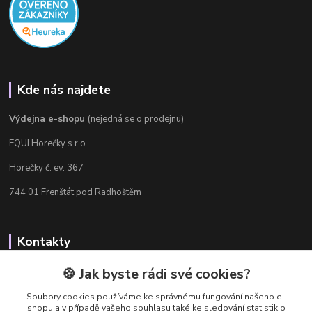
Kde nás najdete
Výdejna e-shopu
(nejedná se o prodejnu)
EQUI Horečky s.r.o.
Horečky č. ev. 367
744 01 Frenštát pod Radhoštěm
Kontakty
Radka Chamrádová
🍪 Jak byste rádi své cookies?
+420 737 484 708
Soubory cookies používáme ke správnému fungování našeho e-
Výdejna e-shopu: Po-Ne, 8-20 hod.
shopu a v případě vašeho souhlasu také ke sledování statistik o