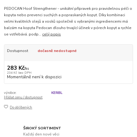
PEDOCAN Hoof Strengthener - unikátní přípravek pro pravidelnou péči o
kopyta nebo prevenci suchých a popraskaných kopyt. Díky kombinaci
velmi kvalitních olejů a vosků společně s vybranými ingrediencemi má
balzám na kopyta Pedocan dlouho trvající účinek v pórech kopyt a rychle
se vstřebává. podp...
celý popis
Dostupnost
dočasně nedostupné
283 Kč
/
ks
234 Kč
bez DPH
Momentálně není k dispozici
výrobce:
KERBL
Hlídat cenu / dostupnost
Do oblíbených
ŠIROKÝ SORTIMENT
Každý den nové věci