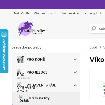
Náš příběh
Vše o nákupu
Slevové akce
Jezdecký klub
Jezdecké potřeby
Úvod
Víko
PRO KONĚ
PRO JEZDCE
VYBAVENÍ STÁJE
Držák na lizy