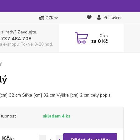
Přihlášení
CZK
 si rady? Zavolejte.
0
ks
 737 484 708
za
0 Kč
a e-shopu: Po-Ne, 8-20 hod.
lý
lý
[cm] 32 cm Šířka [cm] 32 cm Výška [cm] 2 cm
celý popis
tupnost
skladem 4 ks
 Kč
/
ks