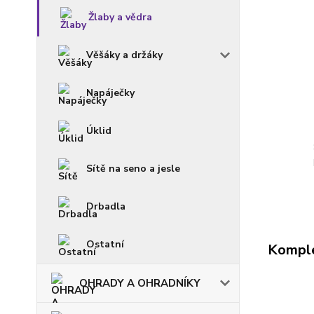
Žlaby a vědra
Věšáky a držáky
Napáječky
Úklid
Sítě na seno a jesle
Drbadla
Ostatní
Komple
OHRADY A OHRADNÍKY