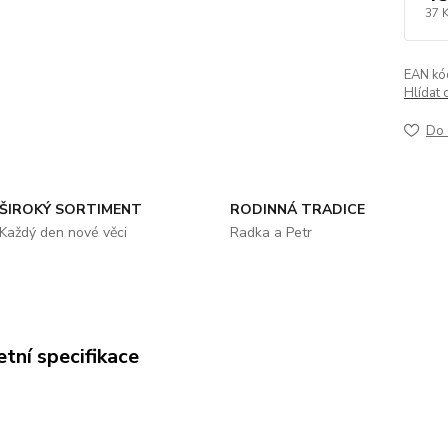
37 
EAN kó
Hlídat 
Do 
ŠIROKÝ SORTIMENT
RODINNÁ TRADICE
Každý den nové věci
Radka a Petr
tní specifikace