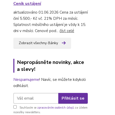
Ceník ustájení
aktualizováno 01.06.2026 Cena za ustájení
činí 5.500,- Kč vč. 21% DPH za měsíc.
Splatnost měsíčního ustájení je vždy k 15.
dni v měsíci. Cenové pod...
číst celé
Zobrazit všechny články
Nepropásněte novinky, akce
a slevy!
Nespamujeme
! Navíc, se můžete kdykoli
odhlásit.
Přihlásit se
Souhlasím se
zpracováním osobních údajů
za účelem
rozesílky newsletteru.