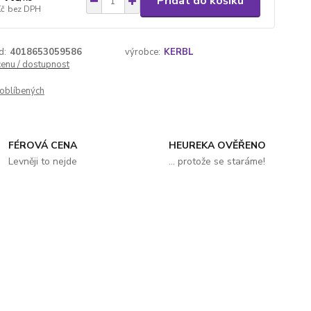
Přidat do košíku
Kč
bez DPH
d:
4018653059586
výrobce:
KERBL
cenu / dostupnost
oblíbených
FÉROVÁ CENA
HEUREKA OVĚŘENO
Levněji to nejde
... protože se staráme!