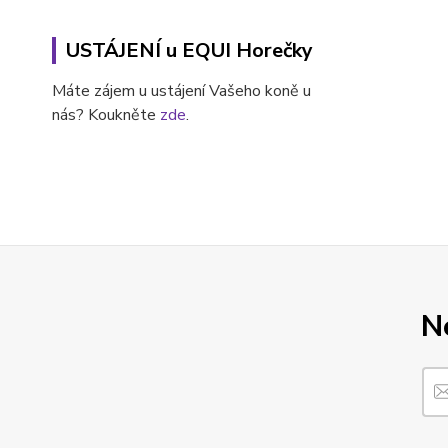
USTÁJENÍ u EQUI Horečky
Máte zájem u ustájení Vašeho koně u
nás? Koukněte
zde
.
N