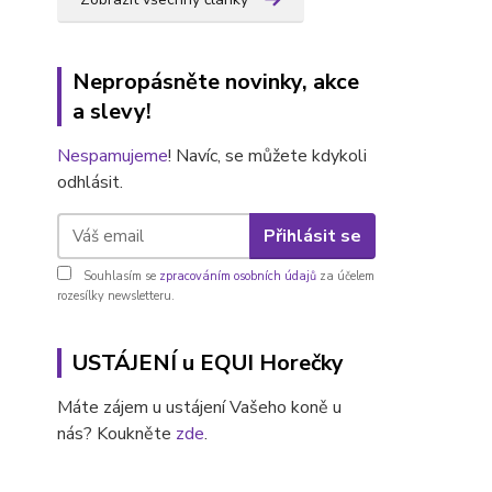
Nepropásněte novinky, akce
a slevy!
Nespamujeme
! Navíc, se můžete kdykoli
odhlásit.
Přihlásit se
Souhlasím se
zpracováním osobních údajů
za účelem
rozesílky newsletteru.
USTÁJENÍ u EQUI Horečky
Máte zájem u ustájení Vašeho koně u
nás? Koukněte
zde
.