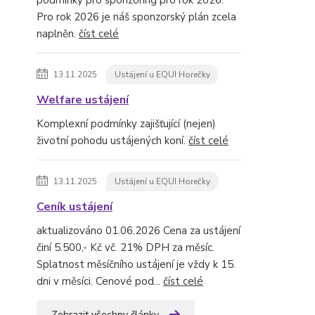
podmínky pro sponzoring pro rok 2026.
Pro rok 2026 je náš sponzorský plán zcela
naplněn.
číst celé
13.11.2025
Ustájení u EQUI Horečky
Welfare ustájení
Komplexní podmínky zajišťující (nejen)
životní pohodu ustájených koní.
číst celé
13.11.2025
Ustájení u EQUI Horečky
Ceník ustájení
aktualizováno 01.06.2026 Cena za ustájení
činí 5.500,- Kč vč. 21% DPH za měsíc.
Splatnost měsíčního ustájení je vždy k 15.
dni v měsíci. Cenové pod...
číst celé
Zobrazit všechny články