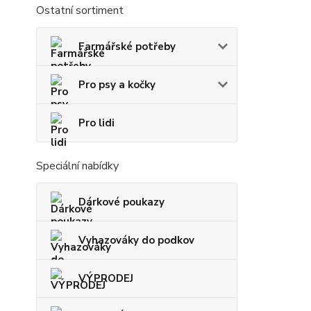
Ostatní sortiment
Farmářské potřeby
Pro psy a kočky
Pro lidi
Speciální nabídky
Dárkové poukazy
Vyhazováky do podkov
VÝPRODEJ