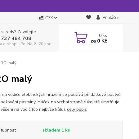
Přihlášení
CZK
 si rady? Zavolejte.
0
ks
 737 484 708
za
0 Kč
a e-shopu: Po-Ne, 8-20 hod.
EURO malý
URO malý
k na vodiče elektrických hrazení se používá při dálkové pastvě
epažování pastviny. Háček na vrchní straně rukojetě umožňuje
věšení na vodič (co nejblíže kůlu).
celý popis
tupnost
skladem 1 ks