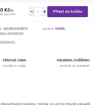
0 Kč
/
ks
Přidat do košíku
 Kč
bez DPH
d:
4018653918876
výrobce:
KERBL
cenu / dostupnost
oblíbených
FÉROVÁ CENA
HEUREKA OVĚŘENO
Levněji to nejde
... protože se staráme!
 přepažování pastviny. Háček na vrchní straně rukojetě