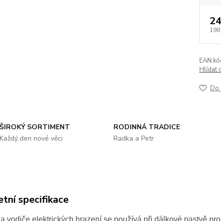
24
198
EAN kó
Hlídat 
Do 
ŠIROKÝ SORTIMENT
RODINNÁ TRADICE
Každý den nové věci
Radka a Petr
tní specifikace
a vodiče elektrických hrazení se používá při dálkové pastvě pro