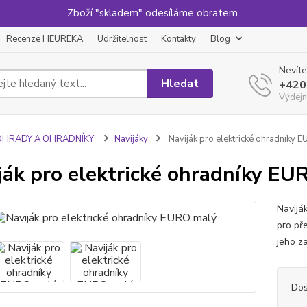
Zboží "skladem" odesíláme obratem.
Recenze HEUREKA
Udržitelnost
Kontakty
Blog
Nevíte
Hledat
+420
Výdejn
OHRADY A OHRADNÍKY
Navijáky
Naviják pro elektrické ohradníky 
ják pro elektrické ohradníky E
Navijá
pro př
jeho za
Dos