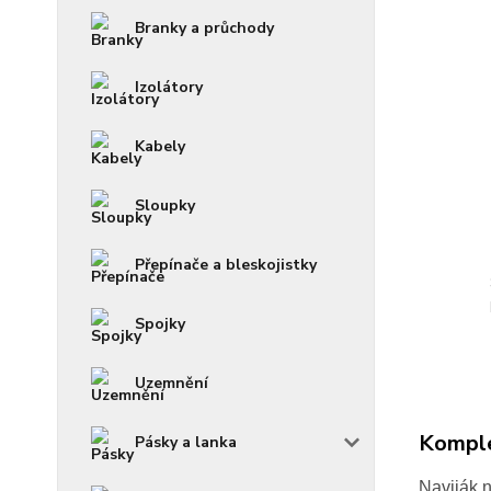
Branky a průchody
Izolátory
Kabely
Sloupky
Přepínače a bleskojistky
Spojky
Uzemnění
Komple
Pásky a lanka
Naviják n