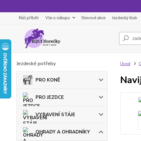
Náš příběh
Vše o nákupu
Slevové akce
Jezdecký klub
Jezdecké potřeby
Úvod
Navi
PRO KONĚ
PRO JEZDCE
VYBAVENÍ STÁJE
OHRADY A OHRADNÍKY