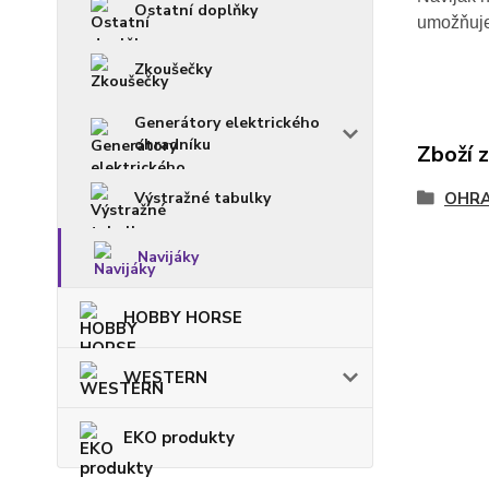
Ostatní doplňky
umožňuje 
Zkoušečky
Generátory elektrického
ohradníku
Zboží 
Výstražné tabulky
OHRA
Navijáky
HOBBY HORSE
WESTERN
EKO produkty