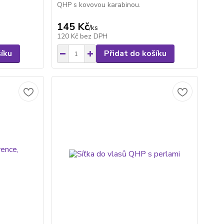
QHP s kovovou karabinou.
145 Kč
/
ks
120 Kč
bez DPH
šíku
Přidat do košíku