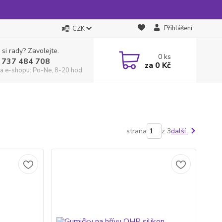
Přihlášení
CZK
 si rady? Zavolejte.
0
ks
 737 484 708
za
0 Kč
a e-shopu: Po-Ne, 8-20 hod.
strana
z 3
další