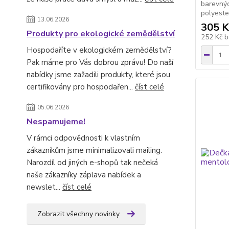
barevnýc
polyeste
13.06.2026
305 K
Produkty pro ekologické zemědělství
252 Kč
b
Hospodaříte v ekologickém zemědělství?
Pak máme pro Vás dobrou zprávu! Do naší
nabídky jsme zažadili produkty, které jsou
certifikovány pro hospodařen...
číst celé
05.06.2026
Nespamujeme!
V rámci odpovědnosti k vlastním
zákazníkům jsme minimalizovali mailing.
Narozdíl od jiných e-shopů tak nečeká
naše zákazníky záplava nabídek a
newslet...
číst celé
Zobrazit všechny novinky