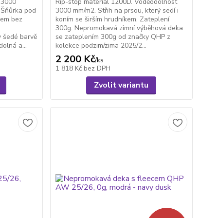
 3000
Rip-stop materiál 1200D. Voděodolnost
. Šňůrka pod
3000 mm/m2. Střih na prsou, který sedí i
cem bez
koním se širším hrudníkem. Zateplení
300g. Nepromokavá zimní výběhová deka
v šedé barvě
se zateplením 300g od značky QHP z
dolná a...
kolekce podzim/zima 2025/2...
2 200 Kč
/
ks
1 818 Kč
bez DPH
Zvolit variantu