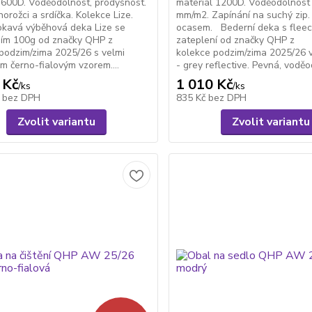
 600D. Voděodolnost, prodyšnost.
materiál 1200D. Voděodolnost
norožci a srdíčka. Kolekce Lize.
mm/m2. Zapínání na suchý zip
kavá výběhová deka Lize se
ocasem. Bederní deka s flee
ním 100g od značky QHP z
zateplení od značky QHP z
podzim/zima 2025/26 s velmi
kolekce podzim/zima 2025/26 
m černo-fialovým vzorem....
- grey reflective. Pevná, voděo
 Kč
1 010 Kč
/
ks
/
ks
č
bez DPH
835 Kč
bez DPH
Zvolit variantu
Zvolit variantu