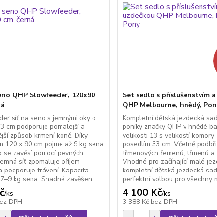
seno QHP Slowfeeder, 120x90
Set sedlo s příslušenstvím 
ná
QHP Melbourne, hnědý, Pon
er síť na seno s jemnými oky o
Kompletní dětská jezdecká sa
i 3 cm podporuje pomalejší a
poníky značky QHP v hnědé ba
ější způsob krmení koně. Díky
velikosti 13 s velikostí komory
m 120 x 90 cm pojme až 9 kg sena
posedlím 33 cm. Včetně podbři
o se zavěsí pomocí pevných
třmenových řemenů, třmenů a 
Jemná síť zpomaluje příjem
Vhodné pro začínající malé jez
a podporuje trávení. Kapacita
kompletní dětská jezdecká sad
ě 7–9 kg sena. Snadné zavěšen...
perfektní volbou pro všechny m
č
4 100 Kč
/
ks
/
ks
ez DPH
3 388 Kč
bez DPH