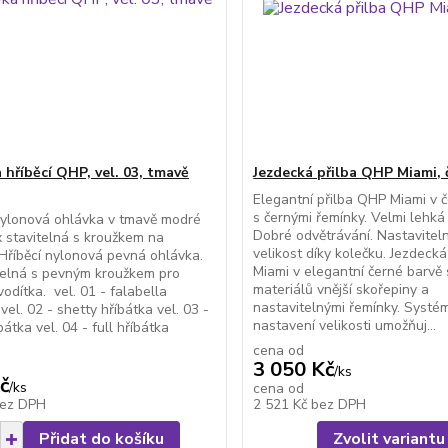
 hříběcí QHP, vel. 03, tmavě
Jezdecká přilba QHP Miami, 
Elegantní přilba QHP Miami v 
s černými řemínky. Velmi lehká
nylonová ohlávka v tmavě modré
Dobré odvětrávání. Nastavitel
x stavitelná s kroužkem na
velikost díky kolečku. Jezdec
 Hříběcí nylonová pevná ohlávka.
Miami v elegantní černé barvě
telná s pevným kroužkem pro
materiálů vnější skořepiny a
vodítka. vel. 01 - falabella
nastavitelnými řemínky. Systé
vel. 02 - shetty hříbátka vel. 03 -
nastavení velikosti umožňuj...
átka vel. 04 - full hříbátka
cena od
3 050 Kč
/
ks
č
/
ks
cena od
ez DPH
2 521 Kč
bez DPH
Přidat do košíku
Zvolit variantu