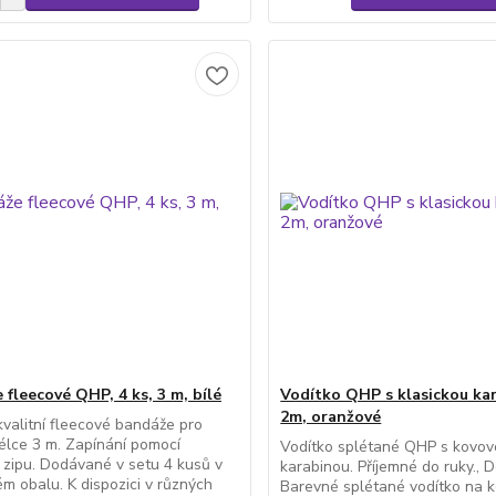
 fleecové QHP, 4 ks, 3 m, bílé
Vodítko QHP s klasickou ka
2m, oranžové
valitní fleecové bandáže pro
élce 3 m. Zapínání pomocí
Vodítko splétané QHP s kovo
zipu. Dodávané v setu 4 kusů v
karabinou. Příjemné do ruky., D
ém obalu. K dispozici v různých
Barevné splétané vodítko na 