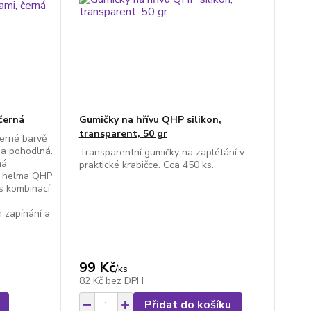
černá
Gumičky na hřívu QHP silikon,
transparent, 50 gr
černé barvě
 a pohodlná.
Transparentní gumičky na zaplétání v
ná
praktické krabičce. Cca 450 ks.
ká helma QHP
 s kombinací
m zapínání a
99 Kč
/
ks
82 Kč
bez DPH
Přidat do košíku