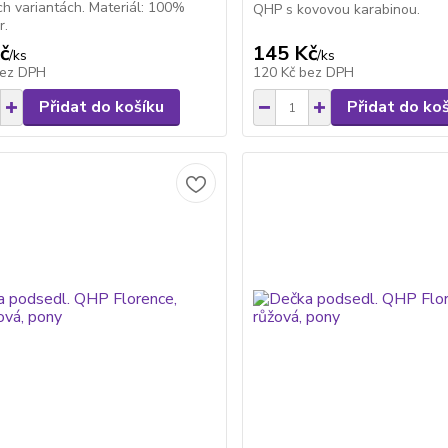
h variantách. Materiál: 100%
QHP s kovovou karabinou.
r.
č
145 Kč
/
ks
/
ks
ez DPH
120 Kč
bez DPH
Přidat do košíku
Přidat do ko