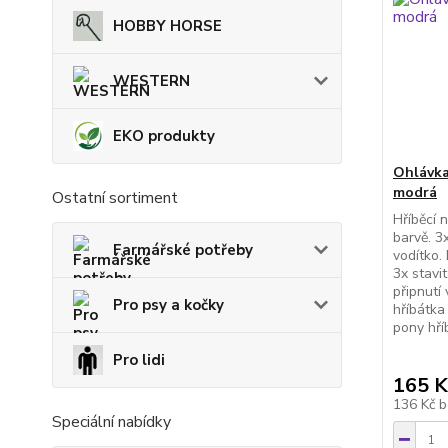
HOBBY HORSE
WESTERN
EKO produkty
Ohlávka
modrá
Ostatní sortiment
Hříběcí 
barvě. 3
Farmářské potřeby
vodítko.
3x stavi
připnutí 
Pro psy a kočky
hříbátka 
pony hříb
Pro lidi
165 K
136 Kč
b
Speciální nabídky