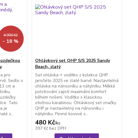
4 990 Kč
- 18 %
a uzdečkou
Ohlávkový set QHP S/S 2025 Sandy
y
Beach, zlatý
da pro
Set ohlávka + vodítko z kolekce QHP
rvě. Sedlo o
jaro/léto 2025 ve zlaté barvě. Nastavitelná
 13 cm a
ohlávka na nánosníku a nátylníku. Měkké
šníku,
polstrování zajistí maximální komfort
uzdečky.
během nošení. Vodítko s klasickou
dce. Tato
otočnou karabinou. Ohlávkový set značky
a je
QHP je nastavitelný na nánosníku i
alé z...
nátylníku. Pevné kovové s...
480 Kč
/
ks
397 Kč
bez DPH