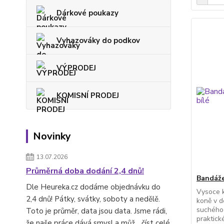
Dárkové poukazy
Vyhazováky do podkov
VÝPRODEJ
KOMISNÍ PRODEJ
Novinky
13.07.2026
Průměrná doba dodání 2,4 dnů!
Bandáže
Dle Heureka.cz dodáme objednávku do
Vysoce k
2,4 dnů! Pátky, svátky, soboty a nedělě.
koně v d
suchého 
Toto je průměr, data jsou data. Jsme rádi,
praktick
že naše práce dává smysl a můž...
číst celé