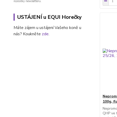
rozesílky newsletteru.
USTÁJENÍ u EQUI Horečky
Máte zájem u ustájení Vašeho koně u
nás? Koukněte
zde
.
Nepromo
100g, fi
Nepromo
QHP ve f