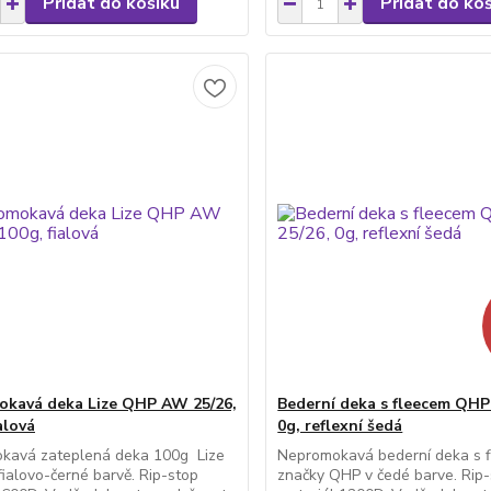
Přidat do košíku
Přidat do ko
kavá deka Lize QHP AW 25/26,
Bederní deka s fleecem QHP
alová
0g, reflexní šedá
kavá zateplená deka 100g Lize
Nepromokavá bederní deka s 
ialovo-černé barvě. Rip-stop
značky QHP v čedé barve. Rip