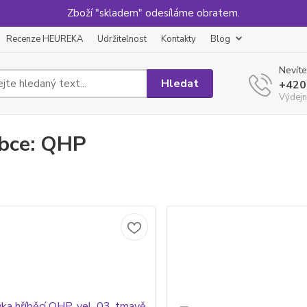
Zboží "skladem" odesíláme obratem.
Recenze HEUREKA
Udržitelnost
Kontakty
Blog
Nevíte
Hledat
+420
Výdejn
bce: QHP