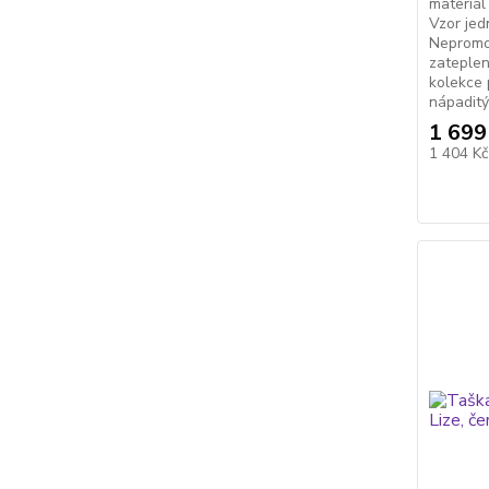
materiál
Vzor jed
Nepromo
zateple
kolekce 
nápaditý
1 699
1 404 K