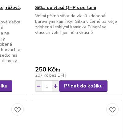
e, růžová,
Síťka do vlasů QHP s perlami
Velmi pěkná síťka do vlasů zdobená
barevnými kamínky. Síťka v černé barvě je
lová dečka
zdobená lesklými kamínky. Působí ve
í.
vlasech velmi jemně a vkusně.
 a na
cky
dobená
 barvách a
 sedlo má
 úchytky...
250 Kč
/
ks
207 Kč
bez DPH
šíku
Přidat do košíku