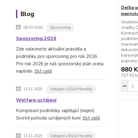
Dečka p
Blog
mentolo
Anatomi
značky Q
06.03.2026
Sponzoring
Kontrast
Sponzoring 2026
podbřišn
tvarova
Zde naleznete aktuální pravidla a
dekorati
barevný
podmínky pro sponzoring pro rok 2026.
popruhy 
Pro rok 2026 je náš sponzorský plán zcela
880 K
naplněn.
číst celé
727 Kč
b
13.11.2025
Ustájení u EQUI Horečky
Welfare ustájení
Komplexní podmínky zajišťující (nejen)
životní pohodu ustájených koní.
číst celé
13.11.2025
Ustájení u EQUI Horečky