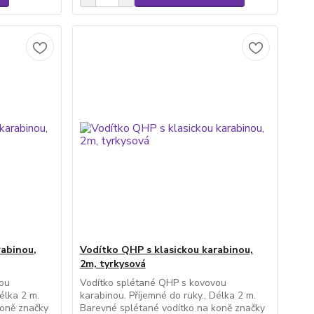
rabinou,
Vodítko QHP s klasickou karabinou,
2m, tyrkysová
vou
Vodítko splétané QHP s kovovou
élka 2 m.
karabinou. Příjemné do ruky., Délka 2 m.
koně značky
Barevné splétané vodítko na koně značky