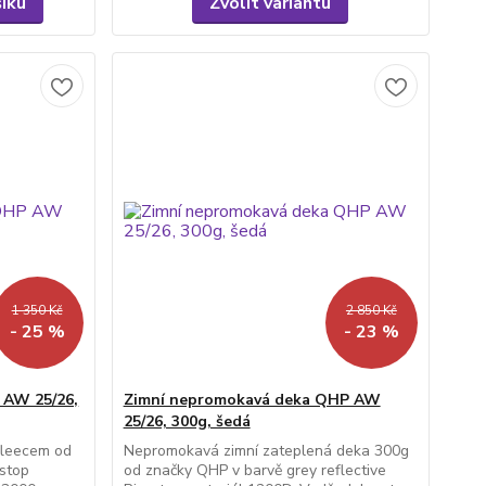
šíku
Zvolit variantu
1 350 Kč
2 850 Kč
- 25 %
- 23 %
 AW 25/26,
Zimní nepromokavá deka QHP AW
25/26, 300g, šedá
fleecem od
Nepromokavá zimní zateplená deka 300g
-stop
od značky QHP v barvě grey reflective