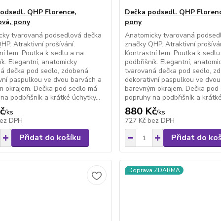
odsedl. QHP Florence,
Dečka podsedl. QHP Florenc
vá, pony
pony
cky tvarovaná podsedlová dečka
Anatomicky tvarovaná podsed
HP. Atraktivní prošívání.
značky QHP. Atraktivní prošíván
ní lem. Poutka k sedlu a na
Kontrastní lem. Poutka k sedlu
ík. Elegantní, anatomicky
podbřišník. Elegantní, anatomi
ná dečka pod sedlo, zdobená
tvarovaná dečka pod sedlo, z
vní paspulkou ve dvou barvách a
dekorativní paspulkou ve dvou
m okrajem. Dečka pod sedlo má
barevným okrajem. Dečka pod
na podbřišník a krátké úchytky...
popruhy na podbřišník a krátké
č
880 Kč
/
ks
/
ks
ez DPH
727 Kč
bez DPH
Přidat do košíku
Přidat do ko
Doprava ZDARMA