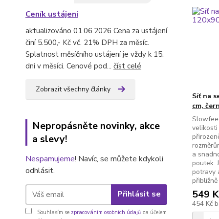
Ceník ustájení
aktualizováno 01.06.2026 Cena za ustájení
činí 5.500,- Kč vč. 21% DPH za měsíc.
Splatnost měsíčního ustájení je vždy k 15.
dni v měsíci. Cenové pod...
číst celé
Zobrazit všechny články
Síť na 
cm, čer
Slowfeed
Nepropásněte novinky, akce
velikost
přirozen
a slevy!
rozměrů
a snadn
Nespamujeme
! Navíc, se můžete kdykoli
poutek. 
odhlásit.
potravy 
přibližn
549 K
Přihlásit se
454 Kč
b
Souhlasím se
zpracováním osobních údajů
za účelem