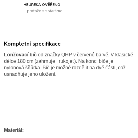
HEUREKA OVĚŘENO
... protože se staráme!
Kompletní specifikace
Lonžovací bič
od značky QHP v červené barvě. V klasické
délce 180 cm (zahrnuje i rukojeť). Na konci biče je
nylonová šňůrka. Bič je možné rozdělit na dvě části, což
usnadňuje jeho uložení.
Materiál: