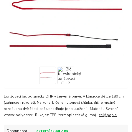
Lonžovací bič od značky QHP v červené barvě. V klasické délce 180 cm
(zahrnuje i rukojeť). Na konci biče je nylonová šňůrka. Bič je možné
rozdělit na dvě části, což usnadňuje jeho uložení. Materiál: Svrchní
vrstva: polyester Rukojeť: TPR (termoplastická guma)
celý popis
Dostupnost
externí sklad 2 ks