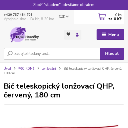
Zboží "skladem" odesíláme obratem.
0
ks
+420 737 484 708
CZK
za
0 Kč
Výdejna e-shopu: Po-Ne, 8-20 hod.
Menu
Hledat
Úvod
PRO KONĚ
Lonžování
Bič teleskopický lonžovací QHP, červený,
180 cm
Bič teleskopický lonžovací QHP,
červený, 180 cm