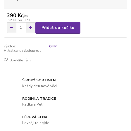
390 Kč
/
ks
322 Kč
bez DPH
Přidat do košíku
výrobce:
QHP
Hlídat cenu / dostupnost
Do oblíbených
ŠIROKÝ SORTIMENT
Každý den nové věci
RODINNÁ TRADICE
Radka a Petr
FÉROVÁ CENA
Levněji to nejde