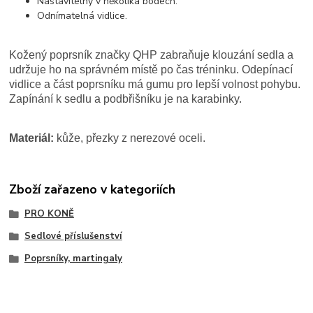
Nastavitelný v několika bodech.
Odnímatelná vidlice.
Kožený poprsník značky QHP zabraňuje klouzání sedla a
udržuje ho na správném místě po čas tréninku. Odepínací
vidlice a část poprsníku má gumu pro lepší volnost pohybu.
Zapínání k sedlu a podbřišníku je na karabinky.
Materiál:
kůže, přezky z nerezové oceli.
Zboží zařazeno v kategoriích
PRO KONĚ
Sedlové příslušenství
Poprsníky, martingaly