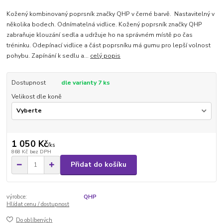
Kožený kombinovaný poprsník značky QHP v černé barvě. Nastavitelný v
několika bodech. Odnímatelná vidlice. Kožený poprsník značky QHP
zabraňuje klouzání sedla a udržuje ho na správném místě po čas
tréninku. Odepínací vidlice a část poprsníku má gumu pro lepší volnost
pohybu. Zapínání k sedlu a...
celý popis
Dostupnost
dle varianty 7 ks
Velikost dle koně
1 050 Kč
/
ks
868 Kč
bez DPH
Přidat do košíku
výrobce:
QHP
Hlídat cenu / dostupnost
Do oblíbených