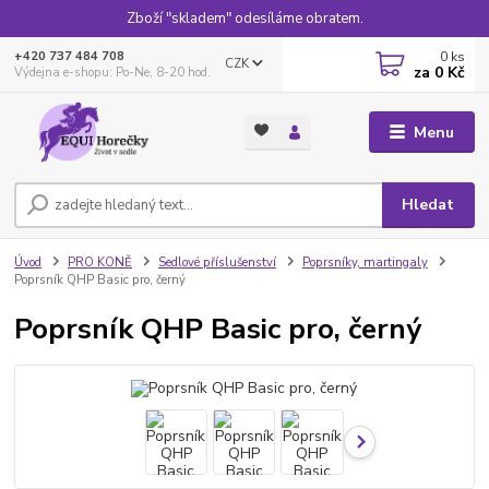
Zboží "skladem" odesíláme obratem.
0
ks
+420 737 484 708
CZK
za
0 Kč
Výdejna e-shopu: Po-Ne, 8-20 hod.
Menu
Hledat
Úvod
PRO KONĚ
Sedlové příslušenství
Poprsníky, martingaly
Poprsník QHP Basic pro, černý
Poprsník QHP Basic pro, černý