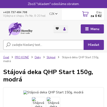
Zboží "skladem" odesíláme obratem.
0
ks
+420 737 484 708
CZK
za
0 Kč
Výdejna e-shopu: Po-Ne, 8-20 hod.
Menu
Hledat
Úvod
PRO KONĚ
Deky
Stájové
Stájová deka QHP Start 150g,
modrá
Stájová deka QHP Start 150g,
modrá