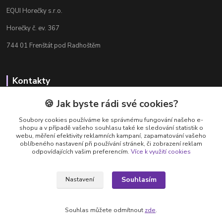
EQUI Horečky s.r.o.
Horečky č. ev. 367
744 01 Frenštát pod Radhoštěm
Kontakty
Radka Chamrádová
🍪 Jak byste rádi své cookies?
+420 737 484 708
Soubory cookies používáme ke správnému fungování našeho e-
Výdejna e-shopu: Po-Ne, 8-20 hod.
shopu a v případě vašeho souhlasu také ke sledování statistik o
webu, měření efektivity reklamních kampaní, zapamatování vašeho
info@equi-horecky.cz
oblíbeného nastavení při používání stránek, či zobrazení reklam
odpovídajících vašim preferencím.
Více k využití cookies
Souhlasím
Nastavení
Provozovatel: EQUI Horečky s.r.o., IČ 196 32 827, Horečky č.ev. 367, 744 01
Frenštát pod Radhoštěm, C 93460 vedená u Krajského soudu v Ostravě
Souhlas můžete odmítnout
zde
.
Vytvořeno na
Eshop-rychle.cz