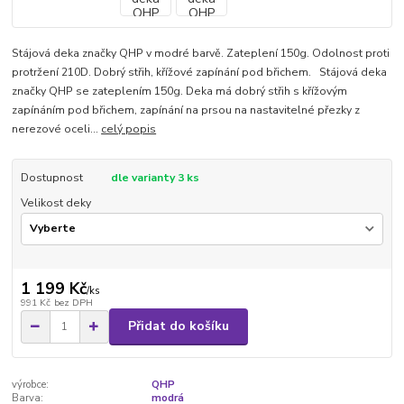
Stájová deka značky QHP v modré barvě. Zateplení 150g. Odolnost proti
protržení 210D. Dobrý střih, křížové zapínání pod břichem. Stájová deka
značky QHP se zateplením 150g. Deka má dobrý střih s křížovým
zapínáním pod břichem, zapínání na prsou na nastavitelné přezky z
nerezové oceli...
celý popis
Dostupnost
dle varianty 3 ks
Velikost deky
1 199 Kč
/
ks
991 Kč
bez DPH
Přidat do košíku
výrobce:
QHP
Barva:
modrá