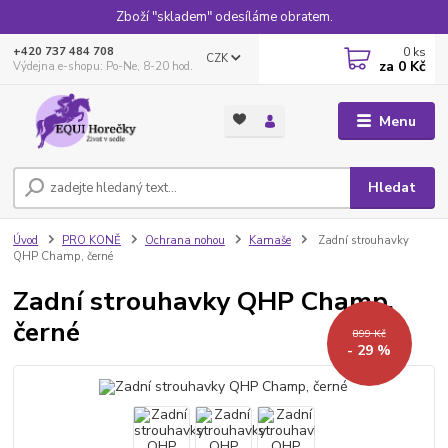
Zboží "skladem" odesíláme obratem.
0
ks
+420 737 484 708
CZK
za
0 Kč
Výdejna e-shopu: Po-Ne, 8-20 hod.
Menu
Hledat
Úvod
PRO KONĚ
Ochrana nohou
Kamaše
Zadní strouhavky
QHP Champ, černé
Zadní strouhavky QHP Champ,
černé
899 Kč
- 29 %