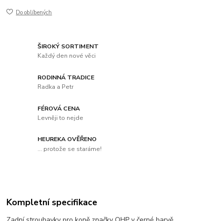
Do oblíbených
ŠIROKÝ SORTIMENT
Každý den nové věci
RODINNÁ TRADICE
Radka a Petr
FÉROVÁ CENA
Levněji to nejde
HEUREKA OVĚŘENO
... protože se staráme!
Kompletní specifikace
Zadní strouhavky pro koně značky QHP v černé barvě.