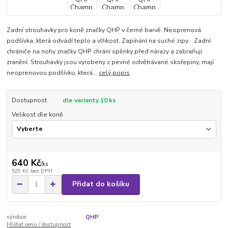
Zadní strouhavky pro koně značky QHP v černé barvě. Neoprenová
podšívka, která odvádí teplo a vlhkost. Zapínání na suché zipy. Zadní
chrániče na nohy značky QHP chrání spěnky před nárazy a zabraňují
zranění. Strouhavky jsou vyrobeny z pevné odvětrávané skořepiny, mají
neoprenovou podšívku, která...
celý popis
Dostupnost
dle varianty 10 ks
Velikost dle koně
640 Kč
/
ks
529 Kč
bez DPH
Přidat do košíku
výrobce:
QHP
Hlídat cenu / dostupnost