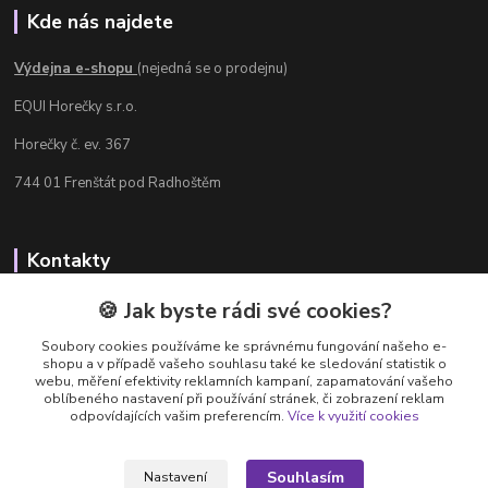
Kde nás najdete
Výdejna e-shopu
(nejedná se o prodejnu)
EQUI Horečky s.r.o.
Horečky č. ev. 367
744 01 Frenštát pod Radhoštěm
Kontakty
Radka Chamrádová
🍪 Jak byste rádi své cookies?
+420 737 484 708
Soubory cookies používáme ke správnému fungování našeho e-
Výdejna e-shopu: Po-Ne, 8-20 hod.
shopu a v případě vašeho souhlasu také ke sledování statistik o
webu, měření efektivity reklamních kampaní, zapamatování vašeho
info@equi-horecky.cz
oblíbeného nastavení při používání stránek, či zobrazení reklam
odpovídajících vašim preferencím.
Více k využití cookies
Souhlasím
Nastavení