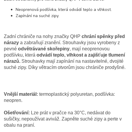
Neoprenová podšívka, která odvádí teplo a vlhkost.
Zapínání na suché zipy.
Zadní chrániče na nohy značky QHP
chrání spěnky před
nárazy
a zabraňují zranění. Strouhavky jsou vyrobeny z
pevné
odvětrávané skořepiny
, mají neoprenovou
podšívku, která
odvádí teplo, vlhkost a zajišťuje tlumení
nárazů.
Strouhavky mají zapínání na nastavitelné, dvojité
suché zipy. Díky větracím otvorům jsou chrániče prodyšné.
Vnější materiál:
termoplastický polyuretan, podšívka:
neopren.
Ošetřování:
Lze prát v pračce na 30°C, nedávat do
sušičky, nepoužívat aviváž. Zapněte suché zipy a perte v
obalu na praní.