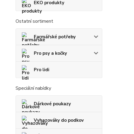
EKO produkty
Ostatní sortiment
Farmářské potřeby
Pro psy a kočky
Pro lidi
Speciální nabídky
Dárkové poukazy
Vyhazováky do podkov