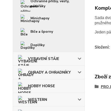
Ochranné přilby, vesty,
páteřáky
Komple
Sada dvo
Minichapsy
pružného
Biče a šporny
Jeden pá
Doplňky
Složení:
VYBAVENÍ STÁJE
OHRADY A OHRADNÍKY
Zboží 
HOBBY HORSE
PRO 
WESTERN