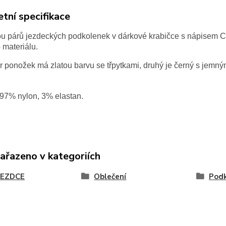
tní specifikace
u párů jezdeckých podkolenek v dárkové krabičce s nápisem Co
 materiálu.
r ponožek má zlatou barvu se třpytkami, druhý je černý s jemn
97% nylon, 3% elastan.
zařazeno v kategoriích
JEZDCE
Oblečení
Podk