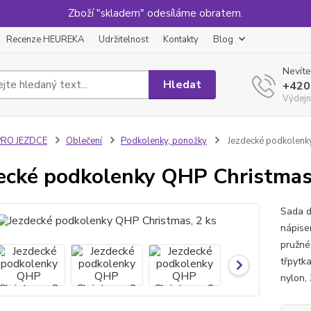
Zboží "skladem" odesíláme obratem.
Recenze HEUREKA
Udržitelnost
Kontakty
Blog
Nevíte
Hledat
+420
Výdejn
PRO JEZDCE
Oblečení
Podkolenky, ponožky
Jezdecké podkolenky
ecké podkolenky QHP Christmas,
Sada d
nápise
pružné
třpytk
nylon,