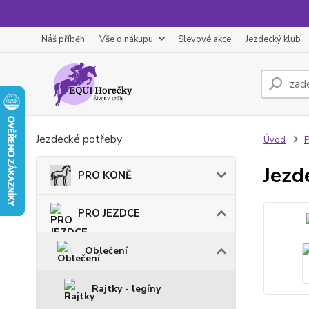
Náš příběh
Vše o nákupu
Slevové akce
Jezdecký klub
Jezdecké potřeby
Úvod
Jezd
PRO KONĚ
PRO JEZDCE
Oblečení
Rajtky - legíny