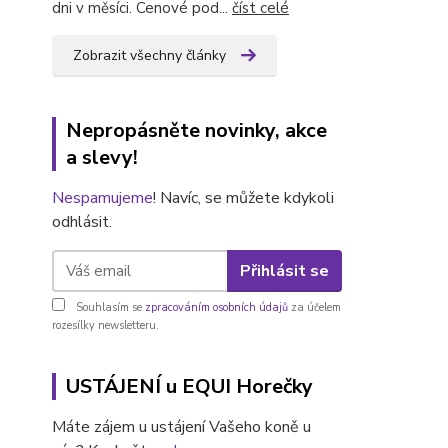
dni v měsíci. Cenové pod...
číst celé
Zobrazit všechny články
Nepropásněte novinky, akce
a slevy!
Nespamujeme
! Navíc, se můžete kdykoli
odhlásit.
Přihlásit se
Souhlasím se
zpracováním osobních údajů
za účelem
rozesílky newsletteru.
USTÁJENÍ u EQUI Horečky
Máte zájem u ustájení Vašeho koně u