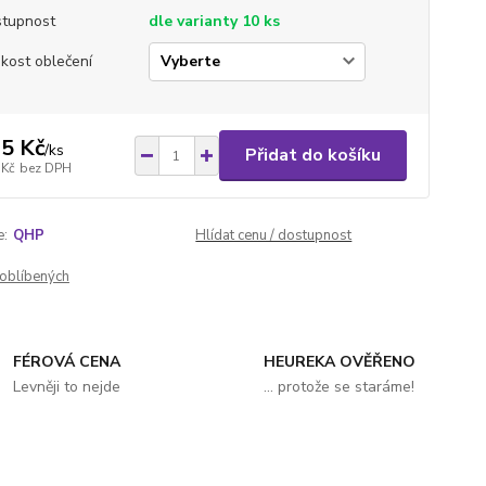
tupnost
dle varianty 10 ks
ikost oblečení
5 Kč
/
ks
Přidat do košíku
 Kč
bez DPH
e:
QHP
Hlídat cenu / dostupnost
oblíbených
FÉROVÁ CENA
HEUREKA OVĚŘENO
Levněji to nejde
... protože se staráme!