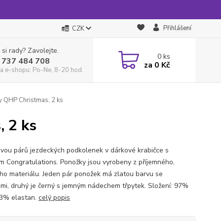
Přihlášení
CZK
 si rady? Zavolejte.
0
ks
 737 484 708
za
0 Kč
a e-shopu: Po-Ne, 8-20 hod.
 QHP Christmas, 2 ks
 2 ks
vou párů jezdeckých podkolenek v dárkové krabičce s
m Congratulations. Ponožky jsou vyrobeny z příjemného,
ho materiálu. Jeden pár ponožek má zlatou barvu se
ami, druhý je černý s jemným nádechem třpytek. Složení: 97%
 3% elastan.
celý popis