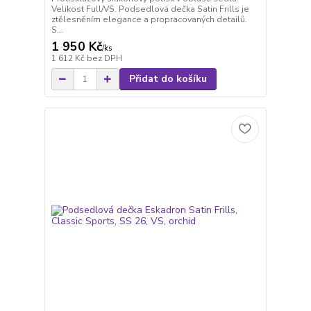
Velikost Full/VS. Podsedlová dečka Satin Frills je
ztělesněním elegance a propracovaných detailů.
S...
1 950 Kč
/
ks
1 612 Kč
bez DPH
Přidat do košíku