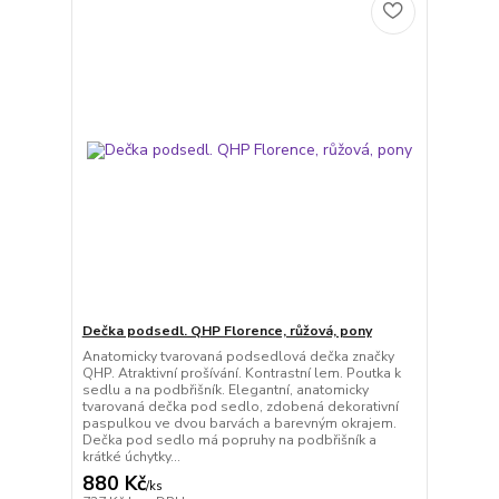
Dečka podsedl. QHP Florence, růžová, pony
Anatomicky tvarovaná podsedlová dečka značky
QHP. Atraktivní prošívání. Kontrastní lem. Poutka k
sedlu a na podbřišník. Elegantní, anatomicky
tvarovaná dečka pod sedlo, zdobená dekorativní
paspulkou ve dvou barvách a barevným okrajem.
Dečka pod sedlo má popruhy na podbřišník a
krátké úchytky...
880 Kč
/
ks