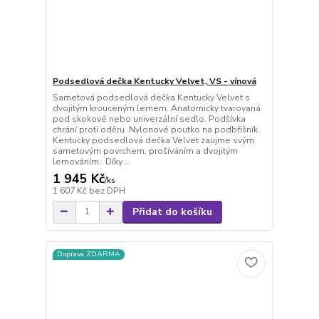
Podsedlová dečka Kentucky Velvet, VS - vínová
Sametová podsedlová dečka Kentucky Velvet s
dvojitým krouceným lemem. Anatomicky tvarovaná
pod skokové nebo univerzální sedlo. Podšívka
chrání proti oděru. Nylonové poutko na podbřišník.
Kentucky podsedlová dečka Velvet zaujme svým
sametovým povrchem, prošíváním a dvojitým
lemováním. Díky ...
1 945 Kč
/
ks
1 607 Kč
bez DPH
Přidat do košíku
Doprava ZDARMA