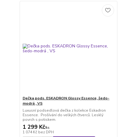
Dečka pods. ESKADRON Glossy Essence, šedo-
modrá , VS
Luxusní podsedlová dečka z kolekce Eskadron
Essence. Prošívání do velkých čtverců. Lesklý
povrch s potiskem.
1 299 Kč
/
ks
1 074 Kč
bez DPH