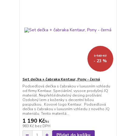
1 540 Kč
- 23 %
Set dečka + čabraka Kentaur, Pony - černá
Podsedlová dečka s čabrakou v luxusním vzhledu
od firmy Kentaur. Speciánlní, vysoce prodyšný JQ
materiál. Nepřehlédnutelný desing prošívání.
Ozdobný lem z koženky s decentní bílou
paspulkou. Kovové logo Kentaur. Podsedlová
dečka s čabrakou v luxusním vzhledu z nového JQ
materiálu. Tento materilá...
1 190 Kč
/
ks
983 Kč
bez DPH
Přidat do košíku