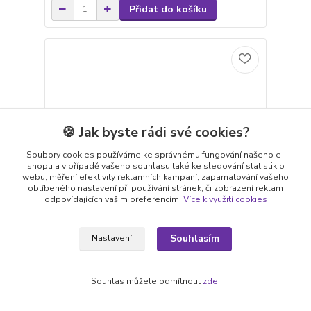
Přidat do košíku
🍪 Jak byste rádi své cookies?
Soubory cookies používáme ke správnému fungování našeho e-
shopu a v případě vašeho souhlasu také ke sledování statistik o
webu, měření efektivity reklamních kampaní, zapamatování vašeho
oblíbeného nastavení při používání stránek, či zobrazení reklam
odpovídajících vašim preferencím.
Více k využití cookies
1 750 Kč
- 23 %
Souhlasím
Nastavení
Podsedlová dečka Eskadron Sports Mesh S/S 25,
světle modrá, VS
Souhlas můžete odmítnout
zde
.
Podsedlová skoková dečka Eskadron Classic
Sports jaro 2025 v pastelově modré barvě. Mesh
materiál pro maximální prodyšnost. Cool-dry