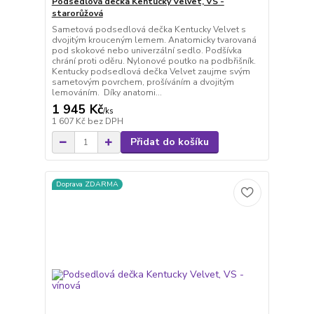
Podsedlová dečka Kentucky Velvet, VS -
starorůžová
Sametová podsedlová dečka Kentucky Velvet s
dvojitým krouceným lemem. Anatomicky tvarovaná
pod skokové nebo univerzální sedlo. Podšívka
chrání proti oděru. Nylonové poutko na podbřišník.
Kentucky podsedlová dečka Velvet zaujme svým
sametovým povrchem, prošíváním a dvojitým
lemováním. Díky anatomi...
1 945 Kč
/
ks
1 607 Kč
bez DPH
Přidat do košíku
Doprava ZDARMA