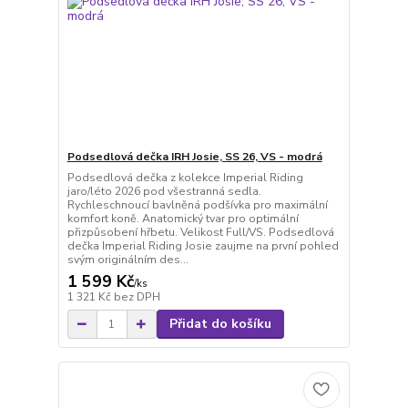
Podsedlová dečka IRH Josie, SS 26, VS - modrá
Podsedlová dečka z kolekce Imperial Riding
jaro/léto 2026 pod všestranná sedla.
Rychleschnoucí bavlněná podšívka pro maximální
komfort koně. Anatomický tvar pro optimální
přizpůsobení hřbetu. Velikost Full/VS. Podsedlová
dečka Imperial Riding Josie zaujme na první pohled
svým originálním des...
1 599 Kč
/
ks
1 321 Kč
bez DPH
Přidat do košíku