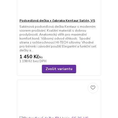
Podsedlová dečka + čabraka Kentaur Satén, VS
Saténová podsedlová dečka Kentaur s moderním
vzorem prošívání. Kvalitní materiál s dobrou
prodyšností. Anatomický střih pro maximální
komfort koně. Výborný odvod vlhkosti. Spodní
strana z rychleschnoucí HI-TECH síťoviny. Vhodné
pro trénink i závodní použití Elegantní a funkční set
dečky a...
1 450 Kč
/
ks
1 198 Kč
bez DPH
Zvolit variantu