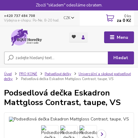
Zboží "skladem" odesíláme obratem.
0
ks
+420 737 484 708
CZK
za
0 Kč
Výdejna e-shopu: Po-Ne, 8-20 hod.
Menu
Hledat
Úvod
PRO KONĚ
Podsedlové dečky
Univerzální a skokové podsedlové
dečky
Podsedlová dečka Eskadron Mattgloss Contrast, taupe, VS
Podsedlová dečka Eskadron
Mattgloss Contrast, taupe, VS