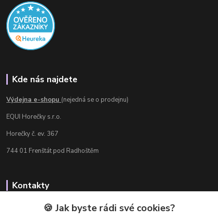
Kde nás najdete
Výdejna e-shopu
(nejedná se o prodejnu)
EQUI Horečky s.r.o.
Horečky č. ev. 367
744 01 Frenštát pod Radhoštěm
Kontakty
Radka Chamrádová
🍪 Jak byste rádi své cookies?
+420 737 484 708