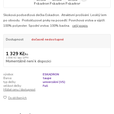
Skoková podsedlová dečka Eskadron. Atraktivní prošívání. Lesklý lem
po obvodu. Protiskluzové prvky na posedlí. Povrchová vrstva a výplň:
100% polyester. Spodní vrstva: 100% bavlna.
celý popis
Dostupnost
dočasně nedostupné
1 329 Kč
/
ks
1 098 Kč
bez DPH
Momentálně není k dispozici
výrobce:
ESKADRON
Barva:
taupe
typ dečky:
univerzální (VS)
velikost dečky:
Full
Hlídat cenu / dostupnost
Do oblíbených