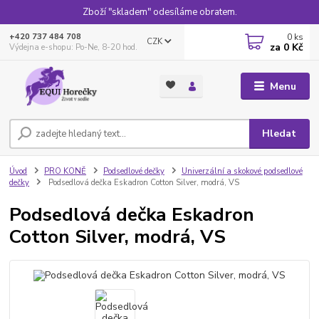
Zboží "skladem" odesíláme obratem.
0
ks
+420 737 484 708
CZK
za
0 Kč
Výdejna e-shopu: Po-Ne, 8-20 hod.
Menu
Hledat
Úvod
PRO KONĚ
Podsedlové dečky
Univerzální a skokové podsedlové
dečky
Podsedlová dečka Eskadron Cotton Silver, modrá, VS
Podsedlová dečka Eskadron
Cotton Silver, modrá, VS