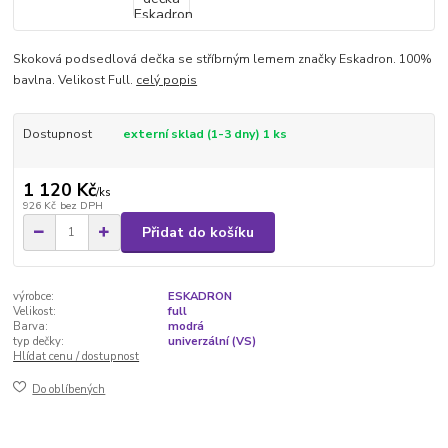
Skoková podsedlová dečka se stříbrným lemem značky Eskadron. 100%
bavlna. Velikost Full.
celý popis
Dostupnost
externí sklad (1-3 dny) 1 ks
1 120 Kč
/
ks
926 Kč
bez DPH
Přidat do košíku
výrobce:
ESKADRON
Velikost:
full
Barva:
modrá
typ dečky:
univerzální (VS)
Hlídat cenu / dostupnost
Do oblíbených