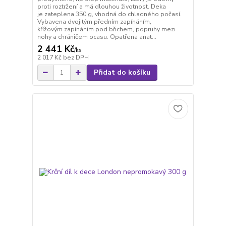
proti roztržení a má dlouhou životnost. Deka
je zateplena 350 g, vhodná do chladného počasí.
Vybavena dvojitým předním zapínáním,
křížovým zapínáním pod břichem, popruhy mezi
nohy a chráničem ocasu. Opatřena anat...
2 441 Kč
/
ks
2 017 Kč
bez DPH
Přidat do košíku