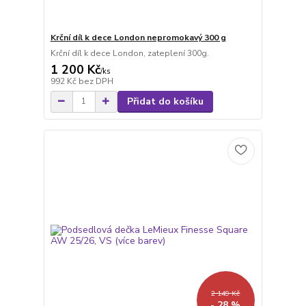
Krční díl k dece London nepromokavý 300 g
Krční díl k dece London, zateplení 300g.
1 200 Kč
/
ks
992 Kč
bez DPH
Přidat do košíku
2 149 Kč
- 28 %