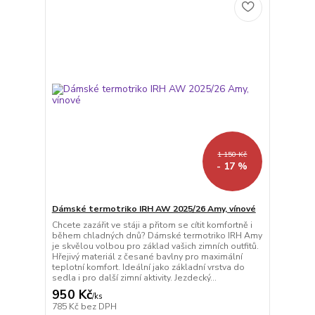
1 150 Kč
- 17 %
Dámské termotriko IRH AW 2025/26 Amy, vínové
Chcete zazářit ve stáji a přitom se cítit komfortně i
během chladných dnů? Dámské termotriko IRH Amy
je skvělou volbou pro základ vašich zimních outfitů.
Hřejivý materiál z česané bavlny pro maximální
teplotní komfort. Ideální jako základní vrstva do
sedla i pro další zimní aktivity. Jezdecký...
950 Kč
/
ks
785 Kč
bez DPH