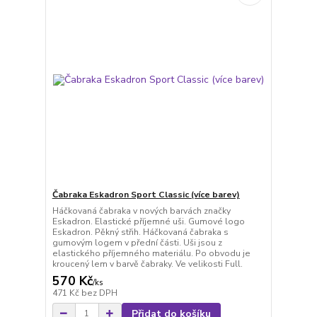
Čabraka Eskadron Sport Classic (více barev)
Háčkovaná čabraka v nových barvách značky
Eskadron. Elastické příjemné uši. Gumové logo
Eskadron. Pěkný střih. Háčkovaná čabraka s
gumovým logem v přední části. Uši jsou z
elastického příjemného materiálu. Po obvodu je
kroucený lem v barvě čabraky. Ve velikosti Full.
570 Kč
/
ks
471 Kč
bez DPH
Přidat do košíku