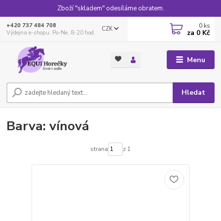
Zboží "skladem" odesíláme obratem.
0
ks
+420 737 484 708
CZK
za
0 Kč
Výdejna e-shopu: Po-Ne, 8-20 hod.
Menu
Hledat
Barva: vínová
strana
z 1