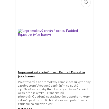
Nepromokavý chránič ocasu Padded Equestro
(více barev)
Polstrovaný a nepromokavý chránič ocasu vyrobený
z polyesteru Vybavený zapínáním na suchý
zip. Navržen tak, aby tlumil údery a zároveň chránil
ocas před jakýmkoli zraněním při
přepravě. Opatřený nastavitelným popruhem, který
zabraňuje sklouznutí chrániče ocasu. polstrovaný
zapínání na suchý zip chr...