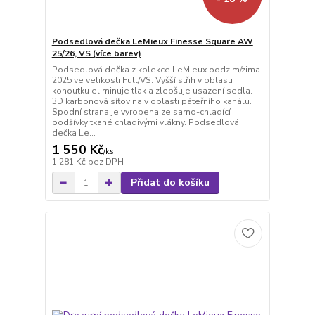
Podsedlová dečka LeMieux Finesse Square AW
25/26, VS (více barev)
Podsedlová dečka z kolekce LeMieux podzim/zima
2025 ve velikosti Full/VS. Vyšší střih v oblasti
kohoutku eliminuje tlak a zlepšuje usazení sedla.
3D karbonová síťovina v oblasti páteřního kanálu.
Spodní strana je vyrobena ze samo-chladící
podšívky tkané chladivými vlákny. Podsedlová
dečka Le...
1 550 Kč
/
ks
1 281 Kč
bez DPH
Přidat do košíku