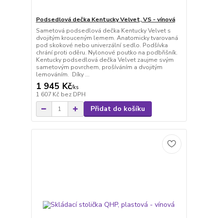
Podsedlová dečka Kentucky Velvet, VS - vínová
Sametová podsedlová dečka Kentucky Velvet s
dvojitým krouceným lemem. Anatomicky tvarovaná
pod skokové nebo univerzální sedlo. Podšívka
chrání proti oděru. Nylonové poutko na podbřišník.
Kentucky podsedlová dečka Velvet zaujme svým
sametovým povrchem, prošíváním a dvojitým
lemováním. Díky ...
1 945 Kč
/
ks
1 607 Kč
bez DPH
Přidat do košíku