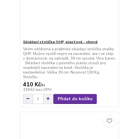
Skládací stolička QHP, plastová - vínová
Velmi oblíbená a praktická skládací stolička značky
QHP. Možno využít nejen na nasedání, ale i ve stáji,
v domácnosti, na zahradě. 39 cm vysoká. Více barev.
Skládací stolička z pevného plastu slouží pro
snadnější nasedání na koně. Stolička je
nastavitelná. Výška 39 cm. Nosnost 100 Kg.
Stoličku ...
410 Kč
/
ks
339 Kč
bez DPH
Přidat do košíku