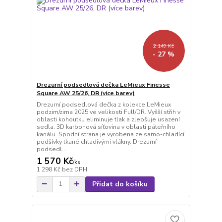
2 149 Kč
- 27 %
Drezurní podsedlová dečka LeMieux Finesse
Square AW 25/26, DR (více barev)
Drezurní podsedlová dečka z kolekce LeMieux
podzim/zima 2025 ve velikosti Full/DR. Vyšší střih v
oblasti kohoutku eliminuje tlak a zlepšuje usazení
sedla. 3D karbonová síťovina v oblasti páteřního
kanálu. Spodní strana je vyrobena ze samo-chladící
podšívky tkané chladivými vlákny. Drezurní
podsedl...
1 570 Kč
/
ks
1 298 Kč
bez DPH
Přidat do košíku