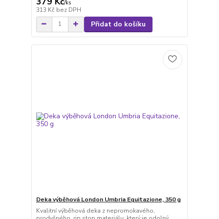
379 Kč
/
ks
313 Kč
bez DPH
Přidat do košíku
Deka výběhová London Umbria Equitazione, 350 g
Kvalitní výběhová deka z nepromokavého,
prodyšného, rip stop materiálu, který je odolný