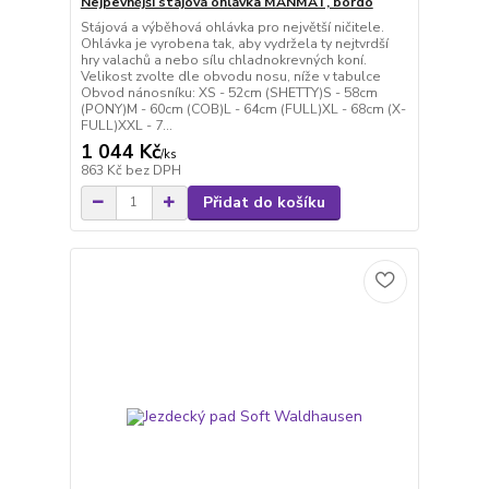
Nejpevnější stájová ohlávka MANMAT, bordó
Stájová a výběhová ohlávka pro největší ničitele.
Ohlávka je vyrobena tak, aby vydržela ty nejtvrdší
hry valachů a nebo sílu chladnokrevných koní.
Velikost zvolte dle obvodu nosu, níže v tabulce
Obvod nánosníku: XS - 52cm (SHETTY)S - 58cm
(PONY)M - 60cm (COB)L - 64cm (FULL)XL - 68cm (X-
FULL)XXL - 7...
1 044 Kč
/
ks
863 Kč
bez DPH
Přidat do košíku