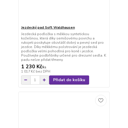
Jezdecký pad Soft Waldhausen
Jezdecká podložka s měkkou syntetickou
kožešinou, která díky semišovému povrchu a
rukojeti poskytuje obzvlášť dobrý a pevný sed pro
jezdce. Díky měkkému polstrování je jezdecká
podložka velmi pohodlná pro koně i jezdce.
Používejte podbřišníky určené pro drezurní sedla. K
padu nelze přidat třmeny.
1 230 Kč
/
ks
1 017 Kč
bez DPH
Přidat do košíku