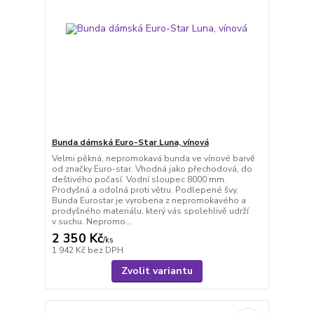
Bunda dámská Euro-Star Luna, vínová
Velmi pěkná, nepromokavá bunda ve vínové barvě
od značky Euro-star. Vhodná jako přechodová, do
deštivého počasí. Vodní sloupec 8000 mm.
Prodyšná a odolná proti větru. Podlepené švy.
Bunda Eurostar je vyrobena z nepromokavého a
prodyšného materiálu, který vás spolehlivě udrží
v suchu. Nepromo...
2 350 Kč
/
ks
1 942 Kč
bez DPH
Zvolit variantu