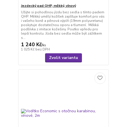
Jezdecký pad QHP, měkký, vínový
Užijte si pohodlnou jízdu bez sedla s tímto padem
QHP. Měkký umělý kožíšek zajišťuje komfort pro vás
i vašeho koně a pěnová výplň (19mm polyuretanu)
poskytuje dostatečnou oporu a tlumení. Měkká
podšívka z imitace kožešiny. Poutko vpředu pro
lepší kontrolu. Jízda bez sedla může být zážitkem
s...
1 240 Kč
/
ks
1 025 Kč
bez DPH
Zvolit variantu