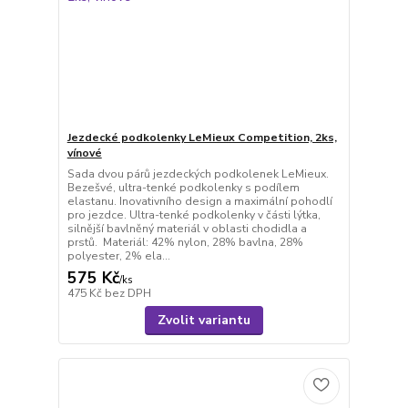
Jezdecké podkolenky LeMieux Competition, 2ks,
vínové
Sada dvou párů jezdeckých podkolenek LeMieux.
Bezešvé, ultra-tenké podkolenky s podílem
elastanu. Inovativního design a maximální pohodlí
pro jezdce. Ultra-tenké podkolenky v části lýtka,
silnější bavlněný materiál v oblasti chodidla a
prstů. Materiál: 42% nylon, 28% bavlna, 28%
polyester, 2% ela...
575 Kč
/
ks
475 Kč
bez DPH
Zvolit variantu