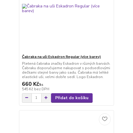
Čabraka na uši Eskadron Regular (více barev)
Pletená čabraka značky Eskadron v různých barvách.
Čabraku doporučujeme nakupovat s podsedlovými
dečkami stejné barvy jako sadu. Čabraka má lehké
elastické uši, velmi dobře sedí. Logo Eskadron.
660 Kč
/
ks
545 Kč
bez DPH
Přidat do košíku