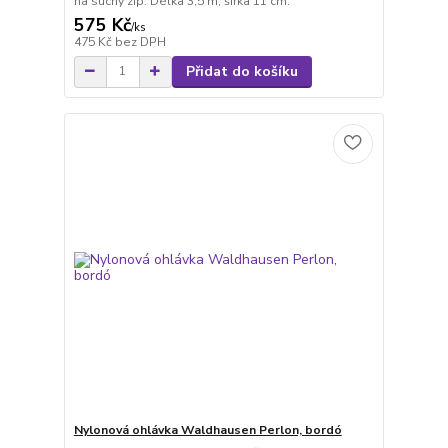
na suchý zip. Délka 3,5 m, šířka 11 cm.
575 Kč
/
ks
475 Kč
bez DPH
Přidat do košíku
Nylonová ohlávka Waldhausen Perlon, bordó