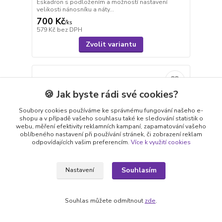
Eskadron s podložením a možností nastavení
velikosti nánosníku a náty...
700 Kč
/
ks
579 Kč
bez DPH
Zvolit variantu
🍪 Jak byste rádi své cookies?
Soubory cookies používáme ke správnému fungování našeho e-
shopu a v případě vašeho souhlasu také ke sledování statistik o
webu, měření efektivity reklamních kampaní, zapamatování vašeho
oblíbeného nastavení při používání stránek, či zobrazení reklam
odpovídajících vašim preferencím.
Více k využití cookies
Souhlasím
Nastavení
Souhlas můžete odmítnout
zde
.