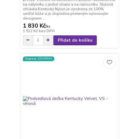
na nátylníku z jedné strany a na nánosníku. Stylová
ohlávka Kentucky Nylon je vyrobena ze 100%
umělé kůže a je doplněna pleteným nylonovým
designem....
1 830 Kč
/
ks
1 512 Kč
bez DPH
Přidat do košíku
Doprava ZDARMA