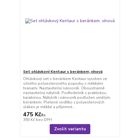
Set ohlávkový Kentaur s beránkem, vínová
Ohlávkový set s beránkem Kentaur vyroben ze
silného polyesterového popruhu s měkkými
hranami. Nastavitelný nánosník. Oboustranně
nastavitelný nátylník. Podhrdelník s praktickou
karabinou. Nátylník i nánosník podložen umělým
beránkem. Pletené vodítko z polyesterových
vláken je měkké a příjemné...
475 Kč
/
ks
393 Kč
bez DPH
Zvolit variantu