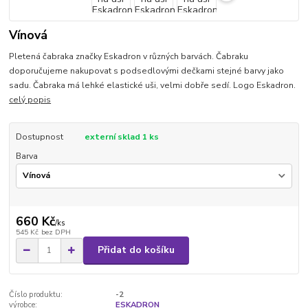
Vínová
Pletená čabraka značky Eskadron v různých barvách. Čabraku
doporučujeme nakupovat s podsedlovými dečkami stejné barvy jako
sadu. Čabraka má lehké elastické uši, velmi dobře sedí. Logo Eskadron.
celý popis
Dostupnost
externí sklad 1 ks
Barva
660 Kč
/
ks
545 Kč
bez DPH
Přidat do košíku
Číslo produktu:
-2
výrobce:
ESKADRON