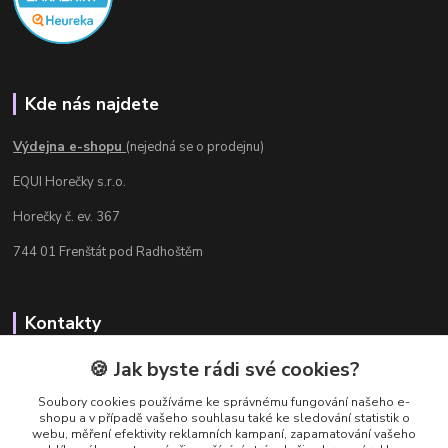
Kde nás najdete
Výdejna e-shopu
(nejedná se o prodejnu)
EQUI Horečky s.r.o.
Horečky č. ev. 367
744 01 Frenštát pod Radhoštěm
Kontakty
Radka Chamrádová
🍪 Jak byste rádi své cookies?
+420 737 484 708
Soubory cookies používáme ke správnému fungování našeho e-
Výdejna e-shopu: Po-Ne, 8-20 hod.
shopu a v případě vašeho souhlasu také ke sledování statistik o
webu, měření efektivity reklamních kampaní, zapamatování vašeho
info@equi-horecky.cz