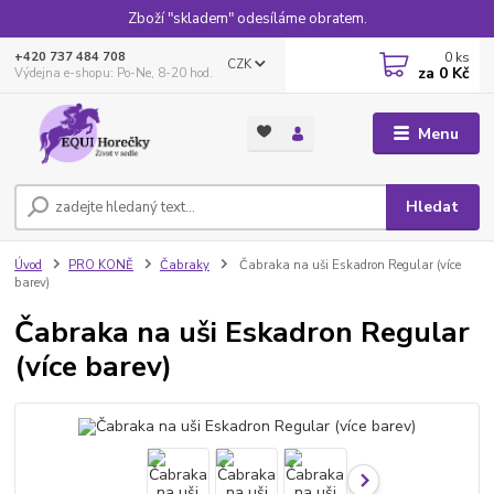
Zboží "skladem" odesíláme obratem.
0
ks
+420 737 484 708
CZK
za
0 Kč
Výdejna e-shopu: Po-Ne, 8-20 hod.
Menu
Hledat
Úvod
PRO KONĚ
Čabraky
Čabraka na uši Eskadron Regular (více
barev)
Čabraka na uši Eskadron Regular
(více barev)