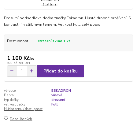
Drezurní podsedlová dečka značky Eskadron. Husté drobné prošívání. S
kontrastním stříbrným lemem. Velikost Full.
celý popis
Dostupnost
externí sklad 1 ks
1 100 Kč
/
ks
909 Kč
bez DPH
Přidat do košíku
výrobce:
ESKADRON
Barva:
vínová
typ dečky:
drezurní
velikost dečky:
Full
Hlídat cenu / dostupnost
Do oblíbených