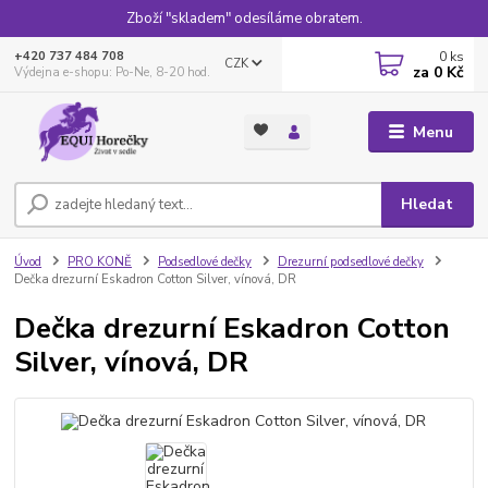
Zboží "skladem" odesíláme obratem.
0
ks
+420 737 484 708
CZK
za
0 Kč
Výdejna e-shopu: Po-Ne, 8-20 hod.
Menu
Hledat
Úvod
PRO KONĚ
Podsedlové dečky
Drezurní podsedlové dečky
Dečka drezurní Eskadron Cotton Silver, vínová, DR
Dečka drezurní Eskadron Cotton
Silver, vínová, DR