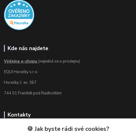
Kde nás najdete
Výdejna e-shopu
(nejedná se o prodejnu)
EQUI Horečky s.r.o.
Horečky č. ev. 367
744 01 Frenštát pod Radhoštěm
Kontakty
Radka Chamrádová
🍪 Jak byste rádi své cookies?
+420 737 484 708