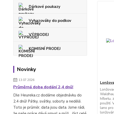
Dárkové poukazy
Vyhazováky do podkov
VÝPRODEJ
KOMISNÍ PRODEJ
Novinky
13.07.2026
Lonžova
Průměrná doba dodání 2,4 dnů!
Lonžova
Waldhau
Dle Heureka.cz dodáme objednávku do
hřbetu, 
2,4 dnů! Pátky, svátky, soboty a nedělě.
použití.
Toto je průměr, data jsou data. Jsme rádi,
lano pro
lonžován
že naše práce dává smysl a můž...
číst celé