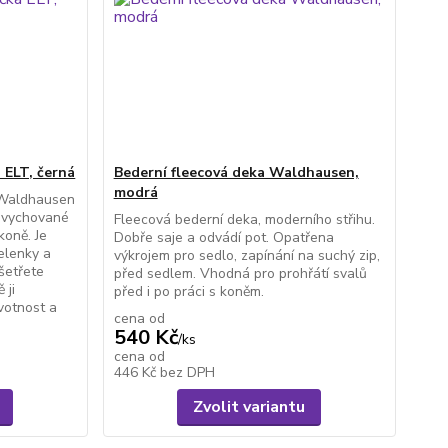
 ELT, černá
Bederní fleecová deka Waldhausen,
modrá
 Waldhausen
ře vychované
Fleecová bederní deka, moderního střihu.
koně. Je
Dobře saje a odvádí pot. Opatřena
elenky a
výkrojem pro sedlo, zapínání na suchý zip,
šetřete
před sedlem. Vhodná pro prohřátí svalů
 ji
před i po práci s koněm.
ivotnost a
cena od
540 Kč
/
ks
cena od
446 Kč
bez DPH
Zvolit variantu