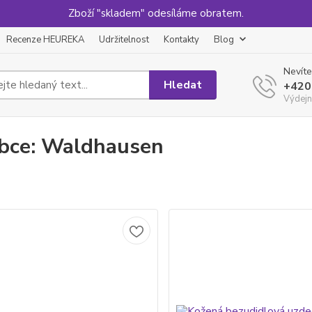
Zboží "skladem" odesíláme obratem.
Recenze HEUREKA
Udržitelnost
Kontakty
Blog
Nevíte
Hledat
+420
Výdejn
bce: Waldhausen