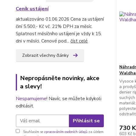
Ceník ustájení
aktualizováno 01.06.2026 Cena za ustájení
činí 5.500,- Kč vč. 21% DPH za měsíc.
Splatnost měsíčního ustájení je vždy k 15.
dni v měsíci. Cenové pod...
číst celé
Zobrazit všechny články
Náhradn
Waldhau
Nepropásněte novinky, akce
Vysoce k
a slevy!
a prodyš
denier r
suchých 
Nespamujeme
! Navíc, se můžete kdykoli
materiál
odhlásit.
polyeste
odstraňt
Přihlásit se
730 K
Souhlasím se
zpracováním osobních údajů
za účelem
603 Kč
b