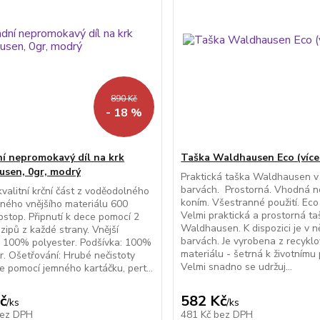
890 Kč
- 18 %
í nepromokavý díl na krk
Taška Waldhausen Eco (více
sen, 0gr, modrý
Praktická taška Waldhausen v
barvách. Prostorná. Vhodná n
valitní krční část z voděodolného
koním. Všestranné použití. Eco
ného vnějšího materiálu 600
Velmi praktická a prostorná t
ipstop. Připnutí k dece pomocí 2
Waldhausen. K dispozici je v n
zipů z každé strany. Vnější
barvách. Je vyrobena z recykl
: 100% polyester. Podšívka: 100%
materiálu - šetrná k životnímu 
r. Ošetřování: Hrubé nečistoty
Velmi snadno se udržuj...
e pomocí jemného kartáčku, pert...
č
582 Kč
/
ks
/
ks
ez DPH
481 Kč
bez DPH