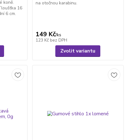
né koně.
na otočnou karabinu.
Tloušťka 16
ní 6 cm.
149 Kč
/
ks
123 Kč
bez DPH
Zvolit variantu