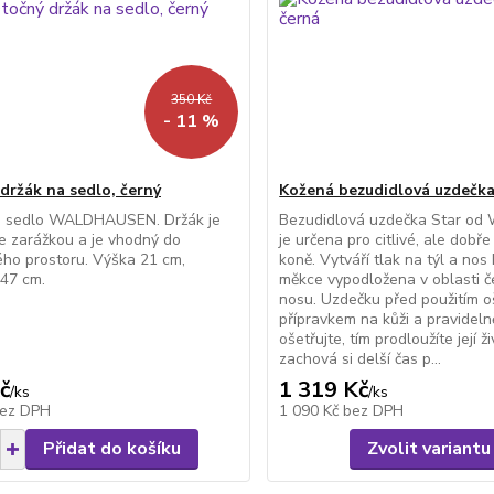
350 Kč
- 11 %
držák na sedlo, černý
Kožená bezudidlová uzdečka
a sedlo WALDHAUSEN. Držák je
Bezudidlová uzdečka Star od
e zarážkou a je vhodný do
je určena pro citlivé, ale dob
ho prostoru. Výška 21 cm,
koně. Vytváří tlak na týl a nos 
47 cm.
měkce vypodložena v oblasti č
nosu. Uzdečku před použitím o
přípravkem na kůži a pravidelně
ošetřujte, tím prodloužíte její ž
zachová si delší čas p...
č
1 319 Kč
/
ks
/
ks
ez DPH
1 090 Kč
bez DPH
Přidat do košíku
Zvolit variantu