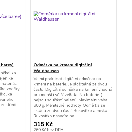
 barev)
Odměrka na krmení digitální
Waldhausen
 několika
ejen ke
Velmi praktická digitální odměrka na
 materiál.
krmení na baterie. Je složitelná ze dvou
aška značky
částí. Digitální odměrka na krmení vhodná
ěkolika
pro menší i větší zvířata. Na baterie (
ovaného
nejsou součástí balení). Maximální váha
prostředí.
800 g. Měnitelné hodnoty. Odměrka se
skládá ze dvou částí. Rukovítko a miska.
Rukovítko nasaďte na ...
315 Kč
260 Kč
bez DPH