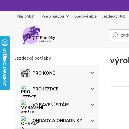
Náš příběh
Vše o nákupu
Slevové akce
Jezdecký klub
výro
Jezdecké potřeby
PRO KONĚ
PRO JEZDCE
VYBAVENÍ STÁJE
OHRADY A OHRADNÍKY