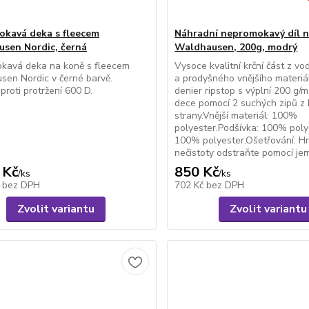
kavá deka s fleecem
Náhradní nepromokavý díl n
sen Nordic, černá
Waldhausen, 200g, modrý
kavá deka na koně s fleecem
Vysoce kvalitní krční část z v
en Nordic v černé barvě.
a prodyšného vnějšího materiá
proti protržení 600 D.
denier ripstop s výplní 200 g/m
dece pomocí 2 suchých zipů z
strany.Vnější materiál: 100%
polyester.Podšívka: 100% polye
100% polyester.Ošetřování: H
nečistoty odstraňte pomocí jem
 Kč
850 Kč
/
ks
/
ks
č
bez DPH
702 Kč
bez DPH
Zvolit variantu
Zvolit variantu