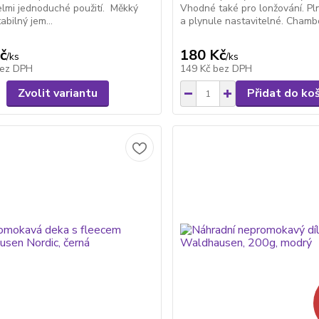
elmi jednoduché použití. Měkký
Vhodné také pro lonžování. Pln
abilný jem...
a plynule nastavitelné. Chambo
č
180 Kč
/
ks
/
ks
ez DPH
149 Kč
bez DPH
Zvolit variantu
Přidat do ko