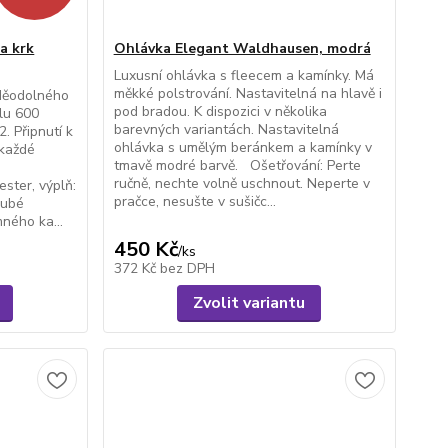
a krk
Ohlávka Elegant Waldhausen, modrá
Luxusní ohlávka s fleecem a kamínky. Má
měkké polstrování. Nastavitelná na hlavě i
oděodolného
pod bradou. K dispozici v několika
lu 600
barevných variantách. Nastavitelná
2. Připnutí k
ohlávka s umělým beránkem a kamínky v
 každé
tmavě modré barvě. Ošetřování: Perte
ručně, nechte volně uschnout. Neperte v
ster, výplň:
pračce, nesušte v sušičc...
rubé
ného ka...
450 Kč
/
ks
372 Kč
bez DPH
Zvolit variantu