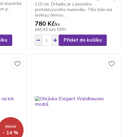
ě elastické
110 cm. Držadlo je z pevného
n p...
protiskluzového materiálu. Tělo biče má
lesklou černou ...
780 Kč
/
ks
645 Kč
bez DPH
šíku
Přidat do košíku
990 Kč
- 14 %