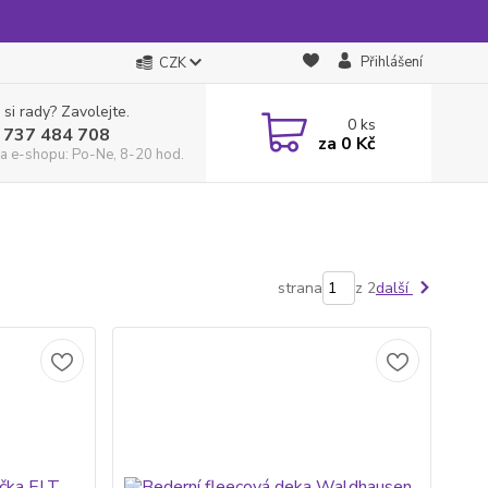
Přihlášení
CZK
 si rady? Zavolejte.
0
ks
 737 484 708
za
0 Kč
a e-shopu: Po-Ne, 8-20 hod.
strana
z 2
další