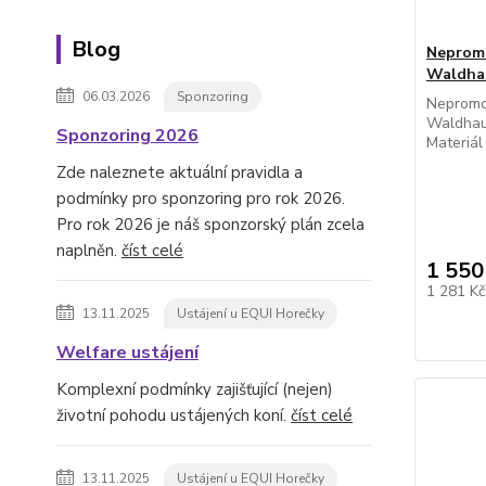
Blog
Nepromo
Waldhau
06.03.2026
Sponzoring
Nepromo
Waldhaus
Sponzoring 2026
Materiál 
Zde naleznete aktuální pravidla a
podmínky pro sponzoring pro rok 2026.
Pro rok 2026 je náš sponzorský plán zcela
naplněn.
číst celé
1 550
1 281 K
13.11.2025
Ustájení u EQUI Horečky
Welfare ustájení
Komplexní podmínky zajišťující (nejen)
životní pohodu ustájených koní.
číst celé
13.11.2025
Ustájení u EQUI Horečky