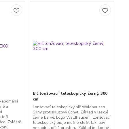
Bič lonžovací, teleskopický, černý, 300
cm
 Napomáhá
oně a
Lonžovací teleskopický bič Waldhausen.
ní
Silný protiskluzový úchyt. Základ v lesklé
kteří
černé barvě. Logo Waldhausen. Lonžovací
zdce. Zvláště
teleskopický bič je možné složit tak, aby
koní.
nezabíral příliš prostoru. Základ je dlouhý