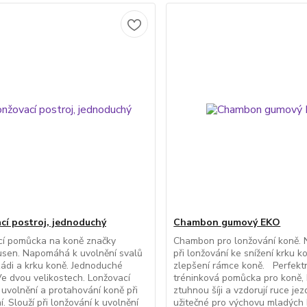
cí postroj, jednoduchý
Chambon gumový EKO
cí pomůcka na koně značky
Chambon pro lonžování koně.
sen. Napomáhá k uvolnění svalů
při lonžování ke snížení krku k
zádi a krku koně. Jednoduché
zlepšení rámce koně. Perfekt
 Ve dvou velikostech. Lonžovací
tréninková pomůcka pro koně, 
 uvolnění a protahování koně při
ztuhnou šíji a vzdorují ruce je
í. Slouží při lonžování k uvolnění
užitečné pro výchovu mladých 