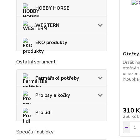
HOBBY HORSE
WESTERN
EKO produkty
Otočný 
Ostatní sortiment
Držák n
otočný s
omezené
Farmářské potřeby
hloubka 
Pro psy a kočky
310 K
Pro lidi
256 Kč
b
Speciální nabídky