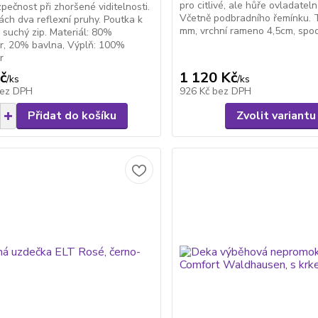
pro citlivé, ale hůře ovladatel
zpečnost při zhoršené viditelnosti.
Včetně podbradního řemínku. 
ách dva reflexní pruhy. Poutka k
mm, vrchní rameno 4,5cm, spod
 suchý zip. Materiál: 80%
r, 20% bavlna, Výplň: 100%
r
č
1 120 Kč
/
ks
/
ks
ez DPH
926 Kč
bez DPH
Přidat do košíku
Zvolit variantu