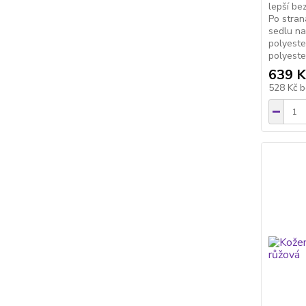
lepší be
Po stran
sedlu na
polyeste
polyeste
639 K
528 Kč
b