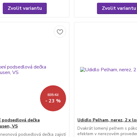
Zvolit variantu
Zvolit variantu
835 Kč
- 23 %
í podsedlová dečka
Udidlo Pelham, nerez, 2 x l
usen, VS
Dvakrát lomený pelhem s pák
efektem v nerezovém provede
 neonová podsedlová dečka zajistí