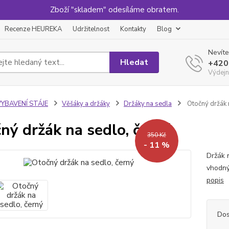
Zboží "skladem" odesíláme obratem.
Recenze HEUREKA
Udržitelnost
Kontakty
Blog
Nevíte
Hledat
+420
Výdejn
VYBAVENÍ STÁJE
Věšáky a držáky
Držáky na sedla
Otočný držák 
ný držák na sedlo, černý
350 Kč
- 11 %
Držák 
vhodný
popis
Dos