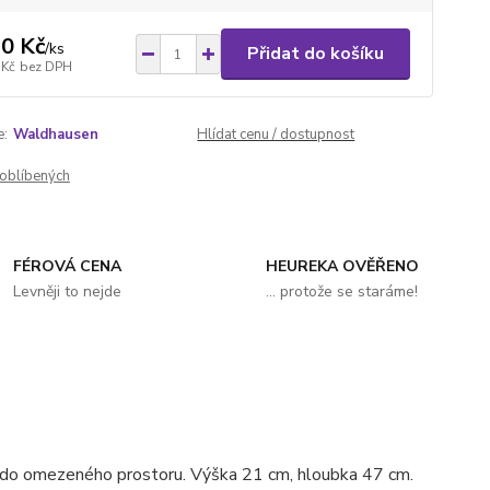
0 Kč
/
ks
Přidat do košíku
 Kč
bez DPH
e:
Waldhausen
Hlídat cenu / dostupnost
oblíbených
FÉROVÁ CENA
HEUREKA OVĚŘENO
Levněji to nejde
... protože se staráme!
do omezeného prostoru. Výška 21 cm, hloubka 47 cm.