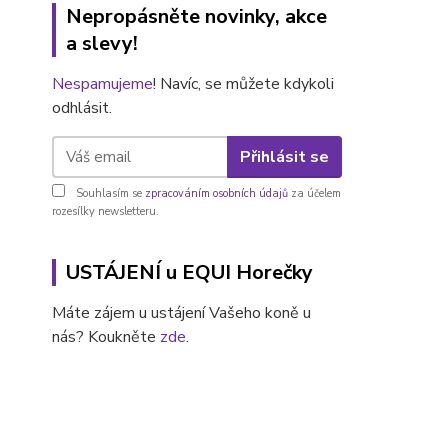
Nepropásněte novinky, akce
a slevy!
Nespamujeme
! Navíc, se můžete kdykoli
odhlásit.
Přihlásit se
Souhlasím se
zpracováním osobních údajů
za účelem
rozesílky newsletteru.
USTÁJENÍ u EQUI Horečky
Máte zájem u ustájení Vašeho koně u
nás? Koukněte
zde
.