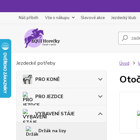
Náš příběh
Vše o nákupu
Slevové akce
Jezdecký klub
Jezdecké potřeby
Úvod
Otoč
PRO KONĚ
PRO JEZDCE
VYBAVENÍ STÁJE
Držák na lizy