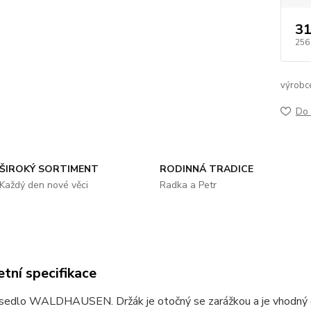
31
256
výrobc
Do 
ŠIROKÝ SORTIMENT
RODINNÁ TRADICE
Každý den nové věci
Radka a Petr
tní specifikace
 sedlo WALDHAUSEN. Držák je otočný se zarážkou a je vhodný 