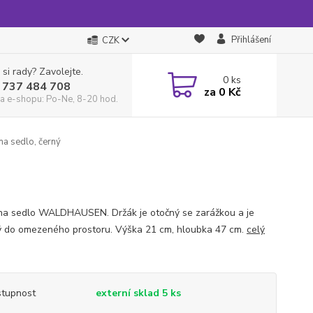
Přihlášení
CZK
 si rady? Zavolejte.
0
ks
 737 484 708
za
0 Kč
a e-shopu: Po-Ne, 8-20 hod.
na sedlo, černý
na sedlo WALDHAUSEN. Držák je otočný se zarážkou a je
 do omezeného prostoru. Výška 21 cm, hloubka 47 cm.
celý
tupnost
externí sklad 5 ks