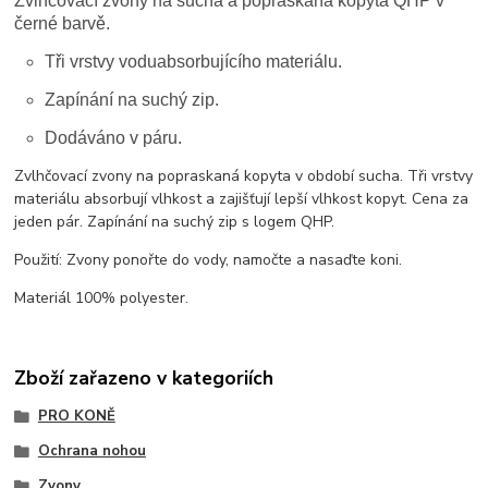
Zvlhčovací zvony na suchá a popraskaná kopyta QHP v
černé barvě.
Tři vrstvy voduabsorbujícího materiálu.
Zapínání na suchý zip.
Dodáváno v páru.
Zvlhčovací zvony na popraskaná kopyta v období sucha. Tři vrstvy
materiálu absorbují vlhkost a zajišťují lepší vlhkost kopyt. Cena za
jeden pár. Zapínání na suchý zip s logem QHP.
Použití: Zvony ponořte do vody, namočte a nasaďte koni.
Materiál 100% polyester.
Zboží zařazeno v kategoriích
PRO KONĚ
Ochrana nohou
Zvony