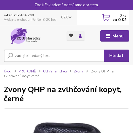
Zboží "skladem" odesíláme obratem.
0
ks
+420 737 484 708
CZK
za
0 Kč
Výdejna e-shopu: Po-Ne, 8-20 hod.
Menu
Hledat
Úvod
PRO KONĚ
Ochrana nohou
Zvony
Zvony QHP na
zvlhčování kopyt, černé
Zvony QHP na zvlhčování kopyt,
černé