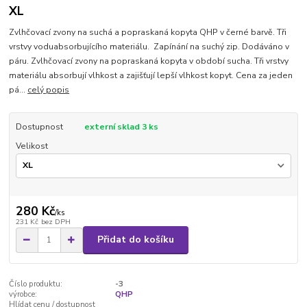
XL
Zvlhčovací zvony na suchá a popraskaná kopyta QHP v černé barvě. Tři
vrstvy voduabsorbujícího materiálu. Zapínání na suchý zip. Dodáváno v
páru. Zvlhčovací zvony na popraskaná kopyta v období sucha. Tři vrstvy
materiálu absorbují vlhkost a zajišťují lepší vlhkost kopyt. Cena za jeden
pá...
celý popis
Dostupnost
externí sklad 3 ks
Velikost
280 Kč
/
ks
231 Kč
bez DPH
Přidat do košíku
Číslo produktu:
-3
výrobce:
QHP
Hlídat cenu / dostupnost