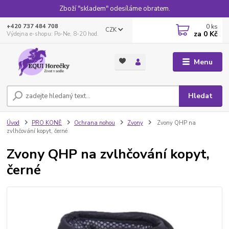
Zboží "skladem" odesíláme obratem.
0
ks
+420 737 484 708
CZK
za
0 Kč
Výdejna e-shopu: Po-Ne, 8-20 hod.
Menu
Hledat
Úvod
PRO KONĚ
Ochrana nohou
Zvony
Zvony QHP na
zvlhčování kopyt, černé
Zvony QHP na zvlhčování kopyt,
černé