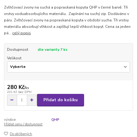
Zvlhčovací zvony na suchá a popraskaná kopyta QHP v černé barvě. Tři
vrstvy voduabsorbujícího materiálu. Zapínání na suchý zip. Dodáváno v
páru. Zvlhčovací zvony na popraskaná kopyta v období sucha. Tři vrstvy
materiálu absorbují vlhkost a zajišťují lepší vlhkost kopyt. Cena za jeden
pá...
celý popis
Dostupnost
dle varianty 7 ks
Velikost
280 Kč
/
ks
231 Kč
bez DPH
Přidat do košíku
výrobce:
QHP
Hlídat cenu / dostupnost
Do oblíbených