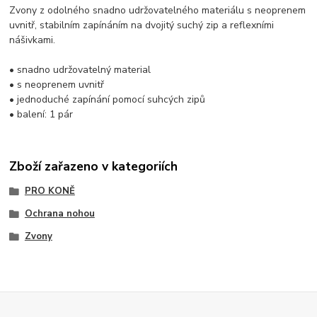
Zvony z odolného snadno udržovatelného materiálu s neoprenem
uvnitř, stabilním zapínáním na dvojitý suchý zip a reflexními
nášivkami.
• snadno udržovatelný material
• s neoprenem uvnitř
• jednoduché zapínání pomocí suhcých zipů
• balení: 1 pár
Zboží zařazeno v kategoriích
PRO KONĚ
Ochrana nohou
Zvony