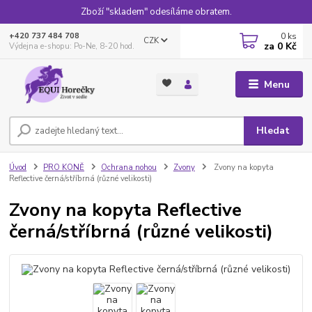
Zboží "skladem" odesíláme obratem.
0
ks
+420 737 484 708
CZK
za
0 Kč
Výdejna e-shopu: Po-Ne, 8-20 hod.
Menu
Hledat
Úvod
PRO KONĚ
Ochrana nohou
Zvony
Zvony na kopyta
Reflective černá/stříbrná (různé velikosti)
Zvony na kopyta Reflective
černá/stříbrná (různé velikosti)