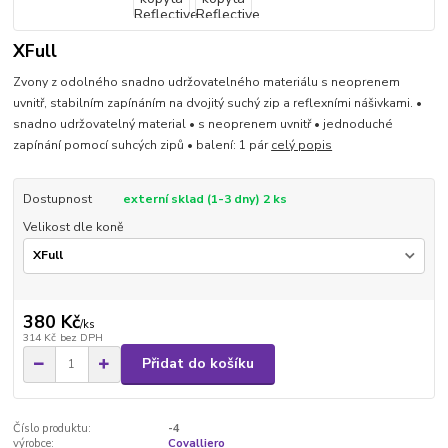
XFull
Zvony z odolného snadno udržovatelného materiálu s neoprenem
uvnitř, stabilním zapínáním na dvojitý suchý zip a reflexními nášivkami. •
snadno udržovatelný material • s neoprenem uvnitř • jednoduché
zapínání pomocí suhcých zipů • balení: 1 pár
celý popis
Dostupnost
externí sklad (1-3 dny) 2 ks
Velikost dle koně
380 Kč
/
ks
314 Kč
bez DPH
Přidat do košíku
Číslo produktu:
-4
výrobce:
Covalliero