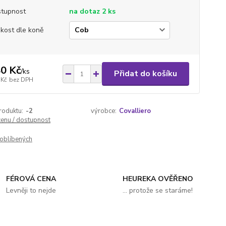
tupnost
na dotaz 2 ks
ikost dle koně
0 Kč
/
ks
Přidat do košíku
 Kč
bez DPH
roduktu:
-2
výrobce:
Covalliero
cenu / dostupnost
oblíbených
FÉROVÁ CENA
HEUREKA OVĚŘENO
Levněji to nejde
... protože se staráme!