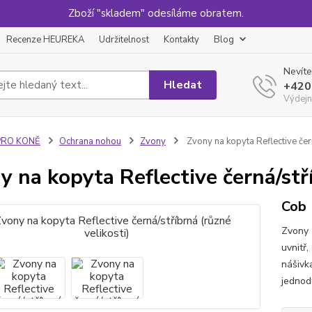
Zboží "skladem" odesíláme obratem.
Recenze HEUREKA
Udržitelnost
Kontakty
Blog
Nevíte
Hledat
+420
Výdejn
PRO KONĚ
Ochrana nohou
Zvony
Zvony na kopyta Reflective čern
y na kopyta Reflective černá/stří
Cob
Zvony 
uvnitř,
nášivk
jednod