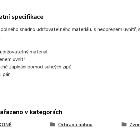
tní specifikace
dolného snadno udržovatelného materiálu s neoprenem uvnitř, sta
.
udržovatelný material
renem uvnitř
ché zapínání pomocí suhcých zipů
1 pár
zařazeno v kategoriích
KONĚ
Ochrana nohou
Zvo