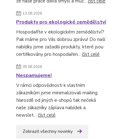
že naše práce dává smysl a můž...
číst celé
13.06.2026
Produkty pro ekologické zemědělství
Hospodaříte v ekologickém zemědělství?
Pak máme pro Vás dobrou zprávu! Do naší
nabídky jsme zažadili produkty, které jsou
certifikovány pro hospodařen...
číst celé
05.06.2026
Nespamujeme!
V rámci odpovědnosti k vlastním
zákazníkům jsme minimalizovali mailing.
Narozdíl od jiných e-shopů tak nečeká
naše zákazníky záplava nabídek a
newslet...
číst celé
Zobrazit všechny novinky