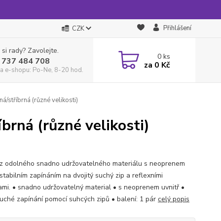
Přihlášení
CZK
 si rady? Zavolejte.
0
ks
 737 484 708
za
0 Kč
a e-shopu: Po-Ne, 8-20 hod.
á/stříbrná (různé velikosti)
brná (různé velikosti)
z odolného snadno udržovatelného materiálu s neoprenem
 stabilním zapínáním na dvojitý suchý zip a reflexními
ami. • snadno udržovatelný material • s neoprenem uvnitř •
uché zapínání pomocí suhcých zipů • balení: 1 pár
celý popis