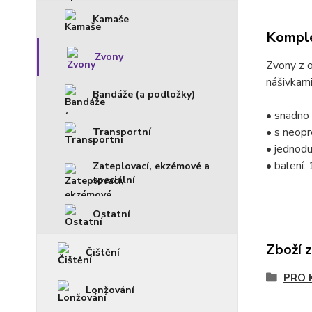
Kamaše
Komple
Zvony
Zvony z o
nášivkami
Bandáže (a podložky)
• snadno 
• s neop
Transportní
• jednodu
• balení: 
Zateplovací, ekzémové a
speciální
Ostatní
Zboží 
Čištění
PRO 
Lonžování