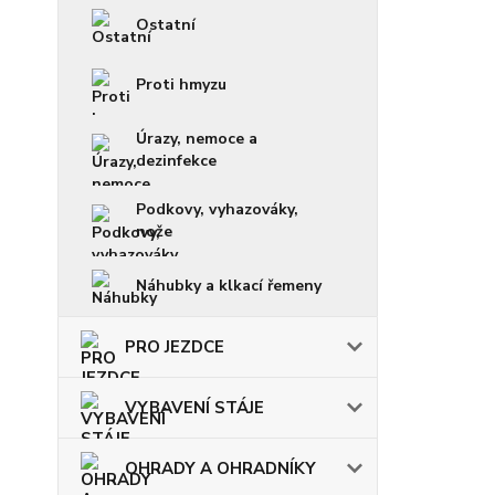
Ostatní
Proti hmyzu
Úrazy, nemoce a
dezinfekce
Podkovy, vyhazováky,
nože
Náhubky a klkací řemeny
PRO JEZDCE
VYBAVENÍ STÁJE
OHRADY A OHRADNÍKY