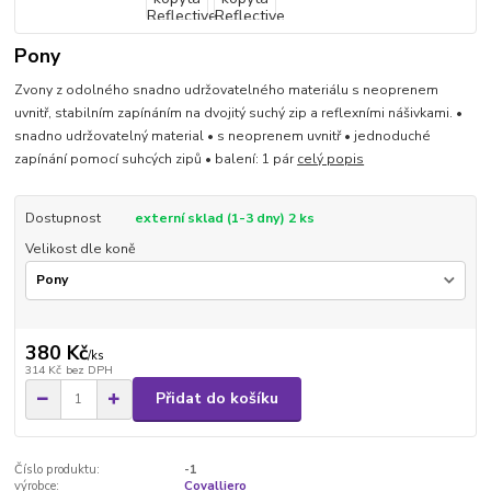
Pony
Zvony z odolného snadno udržovatelného materiálu s neoprenem
uvnitř, stabilním zapínáním na dvojitý suchý zip a reflexními nášivkami. •
snadno udržovatelný material • s neoprenem uvnitř • jednoduché
zapínání pomocí suhcých zipů • balení: 1 pár
celý popis
Dostupnost
externí sklad (1-3 dny) 2 ks
Velikost dle koně
380 Kč
/
ks
314 Kč
bez DPH
Přidat do košíku
Číslo produktu:
-1
výrobce:
Covalliero