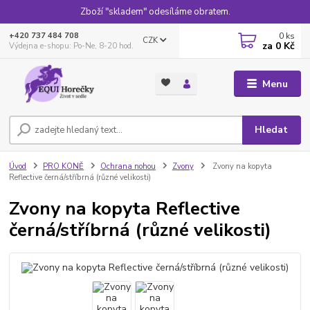
Zboží "skladem" odesíláme obratem.
0
ks
+420 737 484 708
CZK
za
0 Kč
Výdejna e-shopu: Po-Ne, 8-20 hod.
Menu
Hledat
Úvod
PRO KONĚ
Ochrana nohou
Zvony
Zvony na kopyta
Reflective černá/stříbrná (různé velikosti)
Zvony na kopyta Reflective
černá/stříbrná (různé velikosti)