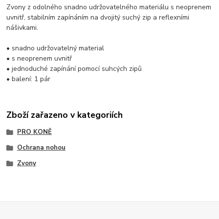
Zvony z odolného snadno udržovatelného materiálu s neoprenem
uvnitř, stabilním zapínáním na dvojitý suchý zip a reflexními
nášivkami.
• snadno udržovatelný material
• s neoprenem uvnitř
• jednoduché zapínání pomocí suhcých zipů
• balení: 1 pár
Zboží zařazeno v kategoriích
PRO KONĚ
Ochrana nohou
Zvony