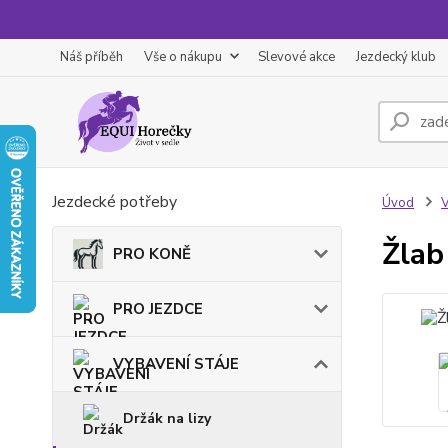
Náš příběh
Vše o nákupu
Slevové akce
Jezdecký klub
Jezdecké potřeby
Úvod
Žlab
PRO KONĚ
PRO JEZDCE
VYBAVENÍ STÁJE
Držák na lizy