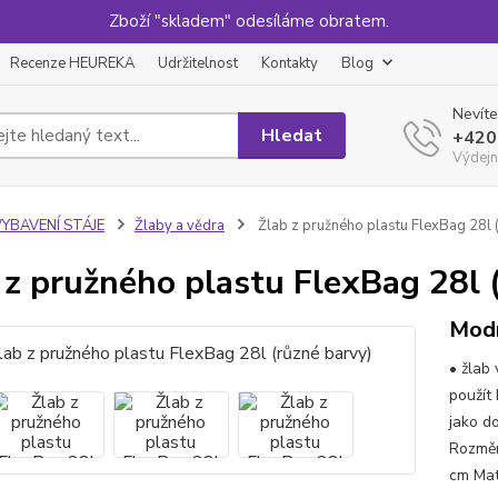
Zboží "skladem" odesíláme obratem.
Recenze HEUREKA
Udržitelnost
Kontakty
Blog
Nevíte
Hledat
+420
Výdejn
VYBAVENÍ STÁJE
Žlaby a vědra
Žlab z pružného plastu FlexBag 28l 
 z pružného plastu FlexBag 28l 
Mod
• žlab
použít 
jako d
Rozměr
cm Mat