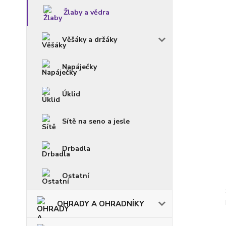
Žlaby a vědra
Věšáky a držáky
Napáječky
Úklid
Sítě na seno a jesle
Drbadla
Ostatní
OHRADY A OHRADNÍKY