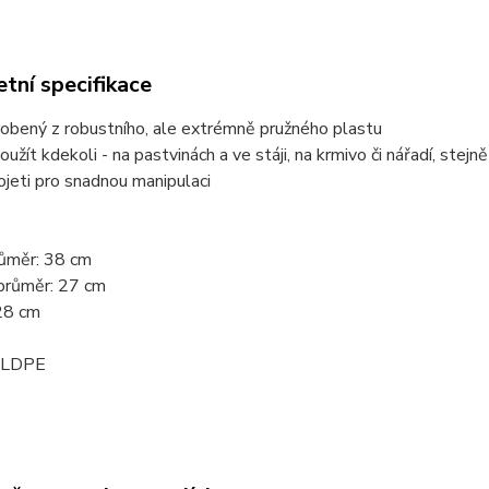
tní specifikace
robený z robustního, ale extrémně pružného plastu
 použít kdekoli - na pastvinách a ve stáji, na krmivo či nářadí, ste
ojeti pro snadnou manipulaci
růměr: 38 cm
 průměr: 27 cm
 28 cm
: LDPE