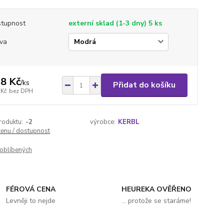
tupnost
externí sklad (1-3 dny) 5 ks
va
8 Kč
/
ks
Přidat do košíku
 Kč
bez DPH
roduktu:
-2
výrobce:
KERBL
cenu / dostupnost
oblíbených
FÉROVÁ CENA
HEUREKA OVĚŘENO
Levněji to nejde
... protože se staráme!