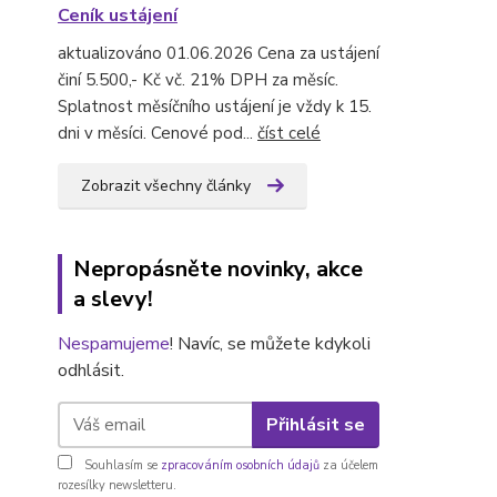
Ceník ustájení
aktualizováno 01.06.2026 Cena za ustájení
činí 5.500,- Kč vč. 21% DPH za měsíc.
Splatnost měsíčního ustájení je vždy k 15.
dni v měsíci. Cenové pod...
číst celé
Zobrazit všechny články
Nepropásněte novinky, akce
a slevy!
Nespamujeme
! Navíc, se můžete kdykoli
odhlásit.
Přihlásit se
Souhlasím se
zpracováním osobních údajů
za účelem
rozesílky newsletteru.