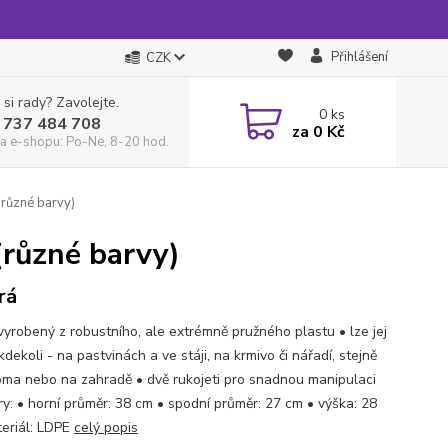
Přihlášení
CZK
 si rady? Zavolejte.
0
ks
 737 484 708
za
0 Kč
a e-shopu: Po-Ne, 8-20 hod.
(různé barvy)
(různé barvy)
rá
 vyrobený z robustního, ale extrémně pružného plastu • lze jej
kdekoli - na pastvinách a ve stáji, na krmivo či nářadí, stejně
oma nebo na zahradě • dvě rukojeti pro snadnou manipulaci
y: • horní průměr: 38 cm • spodní průměr: 27 cm • výška: 28
eriál: LDPE
celý popis