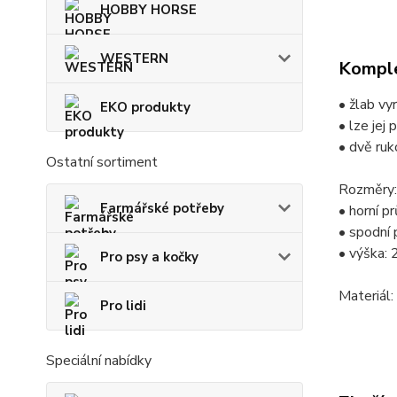
HOBBY HORSE
WESTERN
Komple
• žlab vy
EKO produkty
• lze jej
• dvě ruk
Ostatní sortiment
Rozměry:
Farmářské potřeby
• horní p
• spodní
• výška:
Pro psy a kočky
Materiál
Pro lidi
Speciální nabídky