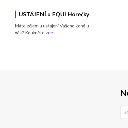
USTÁJENÍ u EQUI Horečky
Máte zájem u ustájení Vašeho koně u
nás? Koukněte
zde
.
N