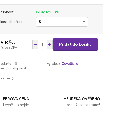
tupnost
skladem 1 ks
ikost oblečení
5 Kč
/
ks
Přidat do košíku
 Kč
bez DPH
roduktu:
-3
výrobce:
Covalliero
cenu / dostupnost
oblíbených
FÉROVÁ CENA
HEUREKA OVĚŘENO
Levněji to nejde
... protože se staráme!