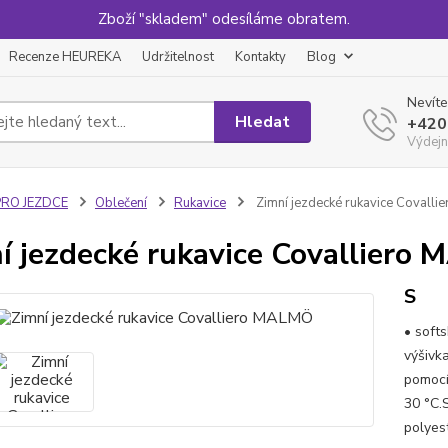
Zboží "skladem" odesíláme obratem.
Recenze HEUREKA
Udržitelnost
Kontakty
Blog
Nevíte
Hledat
+420
Výdejn
PRO JEZDCE
Oblečení
Rukavice
Zimní jezdecké rukavice Covall
í jezdecké rukavice Covalliero
S
• soft
výšivk
pomocí
30 °C.
polyes