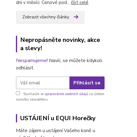
dni v měsíci. Cenové pod...
číst celé
Zobrazit všechny články
Nepropásněte novinky, akce
a slevy!
Nespamujeme
! Navíc, se můžete kdykoli
odhlásit.
Přihlásit se
Souhlasím se
zpracováním osobních údajů
za účelem
rozesílky newsletteru.
USTÁJENÍ u EQUI Horečky
Máte zájem u ustájení Vašeho koně u