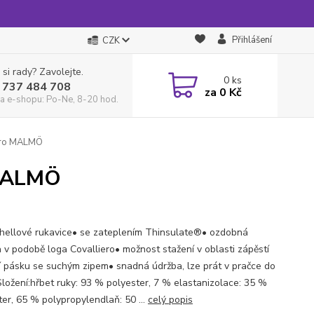
Přihlášení
CZK
 si rady? Zavolejte.
0
ks
 737 484 708
za
0 Kč
a e-shopu: Po-Ne, 8-20 hod.
iero MALMÖ
 MALMÖ
shellové rukavice• se zateplením Thinsulate®• ozdobná
a v podobě loga Covalliero• možnost stažení v oblasti zápěstí
 pásku se suchým zipem• snadná údržba, lze prát v pračce do
Složení:hřbet ruky: 93 % polyester, 7 % elastanizolace: 35 %
ter, 65 % polypropylendlaň: 50 ...
celý popis