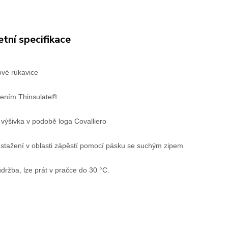
tní specifikace
lové rukavice
lením Thinsulate®
výšivka v podobě loga Covalliero
 stažení v oblasti zápěstí pomocí pásku se suchým zipem
držba, lze prát v pračce do 30 °C.