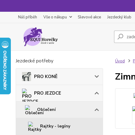
Náš příběh
Vše o nákupu
Slevové akce
Jezdecký klub
Jezdecké potřeby
Úvod
Zimn
PRO KONĚ
PRO JEZDCE
Oblečení
Rajtky - legíny