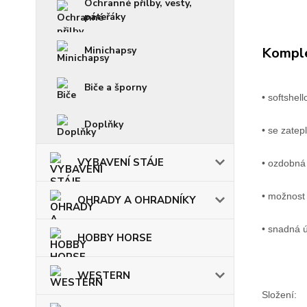
Ochranné přilby, vesty,
páteřáky
Minichapsy
Komple
Biče a šporny
• softshel
Doplňky
• se zatep
VYBAVENÍ STÁJE
• ozdobná 
• možnost
OHRADY A OHRADNÍKY
• snadná ú
HOBBY HORSE
WESTERN
Složení: