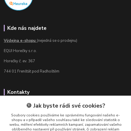
Kde nás najdete
Výdejna e-shopu
(nejedná se o prodejnu)
EQUI Horečky s.r.o.
Horečky č. ev. 367
744 01 Frenštát pod Radhoštěm
Kontakty
Radka Chamrádová
🍪 Jak byste rádi své cookies?
+420 737 484 708
Soubory cookies používáme ke správnému fungování našeho e-
Výdejna e-shopu: Po-Ne, 8-20 hod.
shopu a v případě vašeho souhlasu také ke sledování statistik o
webu, měření efektivity reklamních kampaní, zapamatování vašeho
info@equi-horecky.cz
oblíbeného nastavení při používání stránek, či zobrazení reklam