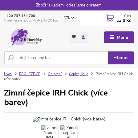
Zboží "skladem" odesíláme obratem.
0
ks
+420 737 484 708
CZK
za
0 Kč
Výdejna e-shopu: Po-Ne, 8-20 hod.
Menu
Hledat
Úvod
PRO JEZDCE
Oblečení
Čepice, šály
Zimní čepice IRH Chick
(více barev)
Zimní čepice IRH Chick (více
barev)