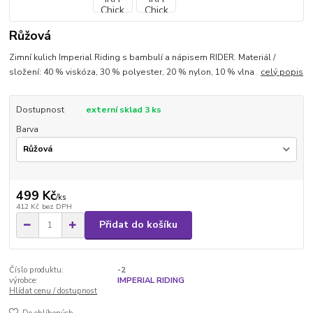
Růžová
Zimní kulich Imperial Riding s bambulí a nápisem RIDER. Materiál /
složení: 40 % viskóza, 30 % polyester, 20 % nylon, 10 % vlna
celý popis
Dostupnost
externí sklad 3 ks
Barva
499 Kč
/
ks
412 Kč
bez DPH
Přidat do košíku
Číslo produktu:
-2
výrobce:
IMPERIAL RIDING
Hlídat cenu / dostupnost