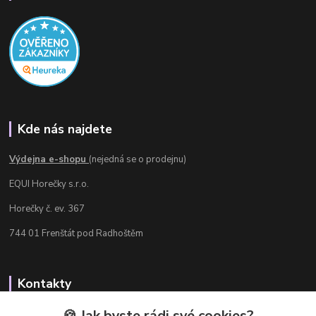
Kde nás najdete
Výdejna e-shopu
(nejedná se o prodejnu)
EQUI Horečky s.r.o.
Horečky č. ev. 367
744 01 Frenštát pod Radhoštěm
Kontakty
Radka Chamrádová
🍪 Jak byste rádi své cookies?