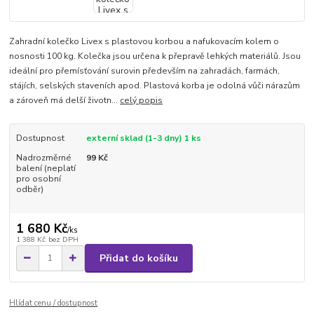
Zahradní kolečko Livex s plastovou korbou a nafukovacím kolem o
nosnosti 100 kg. Kolečka jsou určena k přepravě lehkých materiálů. Jsou
ideální pro přemísťování surovin především na zahradách, farmách,
stájích, selských staveních apod. Plastová korba je odolná vůči nárazům
a zároveň má delší životn...
celý popis
Dostupnost
externí sklad (1-3 dny) 1 ks
Nadrozměrné
99 Kč
balení (neplatí
pro osobní
odběr)
1 680 Kč
/
ks
1 388 Kč
bez DPH
Přidat do košíku
Hlídat cenu / dostupnost