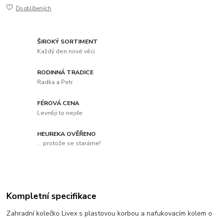
Do oblíbených
ŠIROKÝ SORTIMENT
Každý den nové věci
RODINNÁ TRADICE
Radka a Petr
FÉROVÁ CENA
Levněji to nejde
HEUREKA OVĚŘENO
... protože se staráme!
Kompletní specifikace
Zahradní kolečko Livex s plastovou korbou a nafukovacím kolem o