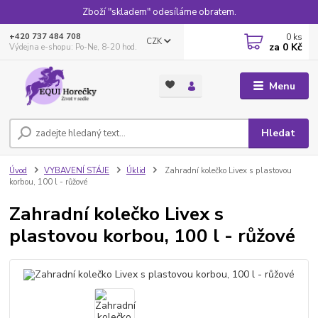
Zboží "skladem" odesíláme obratem.
0
ks
+420 737 484 708
CZK
za
0 Kč
Výdejna e-shopu: Po-Ne, 8-20 hod.
Menu
Hledat
Úvod
VYBAVENÍ STÁJE
Úklid
Zahradní kolečko Livex s plastovou
korbou, 100 l - růžové
Zahradní kolečko Livex s
plastovou korbou, 100 l - růžové