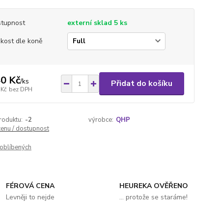
tupnost
externí sklad 5 ks
ikost dle koně
0 Kč
/
ks
Přidat do košíku
 Kč
bez DPH
roduktu:
-2
výrobce:
QHP
cenu / dostupnost
oblíbených
FÉROVÁ CENA
HEUREKA OVĚŘENO
Levněji to nejde
... protože se staráme!