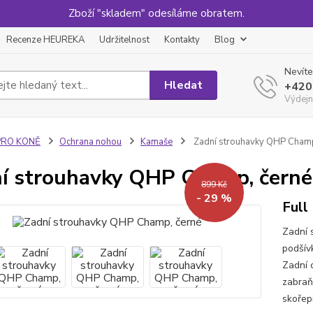
Zboží "skladem" odesíláme obratem.
Recenze HEUREKA
Udržitelnost
Kontakty
Blog
Nevíte
Hledat
+420
Výdejn
PRO KONĚ
Ochrana nohou
Kamaše
Zadní strouhavky QHP Champ
í strouhavky QHP Champ, černé
899 Kč
- 29 %
Full
Zadní 
podšív
Zadní 
zabraň
skořep