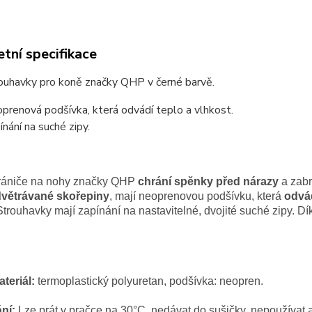
tní specifikace
ouhavky pro koně značky QHP v černé barvě.
prenová podšívka, která odvádí teplo a vlhkost.
ínání na suché zipy.
rániče na nohy značky QHP
chrání spěnky před nárazy
a zabr
větrávané skořepiny
, mají neoprenovou podšívku, která
odvád
trouhavky mají zapínání na nastavitelné, dvojité suché zipy. D
teriál:
termoplastický polyuretan, podšívka: neopren.
ání:
Lze prát v pračce na 30°C, nedávat do sušičky, nepoužívat a