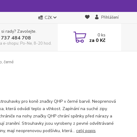
Přihlášení
CZK
 si rady? Zavolejte.
0
ks
 737 484 708
za
0 Kč
a e-shopu: Po-Ne, 8-20 hod.
, černé
strouhavky pro koně značky QHP v černé barvě. Neoprenová
ka, která odvádí teplo a vlhkost. Zapínání na suché zipy.
chrániče na nohy značky QHP chrání spěnky před nárazy a
ují zranění. Strouhavky jsou vyrobeny z pevné odvětrávané
iny, mají neoprenovou podšívku, která...
celý popis