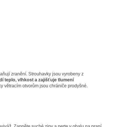
aňují zranění. Strouhavky jsou vyrobeny z
í teplo, vlhkost a zajišťuje tlumení
íky větracím otvorům jsou chrániče prodyšné.
viváž. Zapněte suché zipy a perte v obalu na praní.