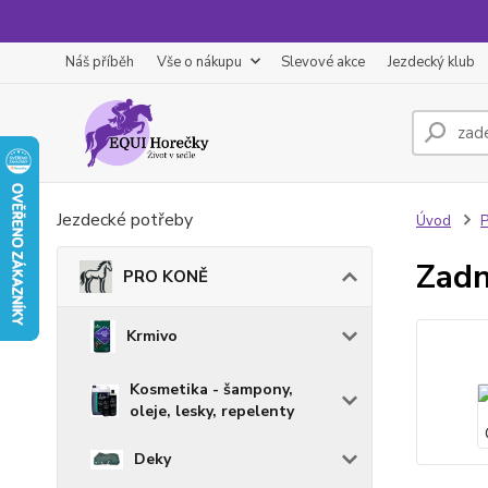
Náš příběh
Vše o nákupu
Slevové akce
Jezdecký klub
Jezdecké potřeby
Úvod
Zadn
PRO KONĚ
Krmivo
Kosmetika - šampony,
oleje, lesky, repelenty
Deky