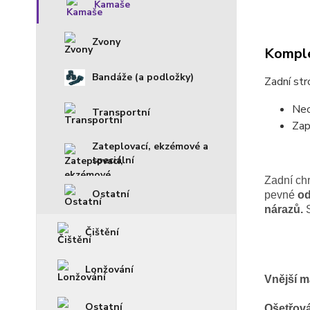
Kamaše
Zvony
Komple
Bandáže (a podložky)
Zadní str
Neo
Transportní
Zap
Zateplovací, ekzémové a
speciální
Zadní ch
Ostatní
pevné
od
nárazů.
S
Čištění
Lonžování
Vnější ma
Ostatní
Ošetřov