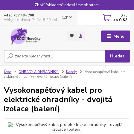
Zboží "skladem" odesíláme obratem.
0
ks
+420 737 484 708
CZK
za
0 Kč
Výdejna e-shopu: Po-Ne, 8-20 hod.
Menu
Hledat
Úvod
OHRADY A OHRADNÍKY
Kabely
Vysokonapěťový kabel pro
elektrické ohradníky - dvojitá izolace (balení)
Vysokonapěťový kabel pro
elektrické ohradníky - dvojitá
izolace (balení)