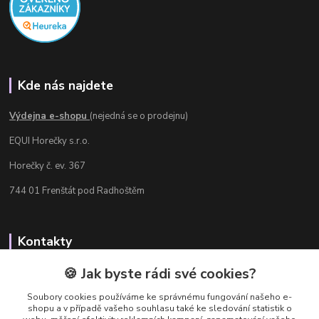
Kde nás najdete
Výdejna e-shopu
(nejedná se o prodejnu)
EQUI Horečky s.r.o.
Horečky č. ev. 367
744 01 Frenštát pod Radhoštěm
Kontakty
Radka Chamrádová
🍪 Jak byste rádi své cookies?
+420 737 484 708
Soubory cookies používáme ke správnému fungování našeho e-
Výdejna e-shopu: Po-Ne, 8-20 hod.
shopu a v případě vašeho souhlasu také ke sledování statistik o