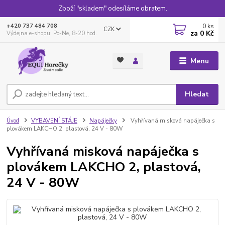
Zboží "skladem" odesíláme obratem.
0
ks
+420 737 484 708
CZK
za
0 Kč
Výdejna e-shopu: Po-Ne, 8-20 hod.
Menu
Hledat
Úvod
VYBAVENÍ STÁJE
Napáječky
Vyhřívaná misková napáječka s
plovákem LAKCHO 2, plastová, 24 V - 80W
Vyhřívaná misková napáječka s
plovákem LAKCHO 2, plastová,
24 V - 80W