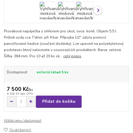
Plováková napáječka s ohřevem pro skot, ovce, koně. Objem 5,5 l.
Průtok vody cca 7 l/min. při 4 bar. Přípojka 1/2" zdola pomocí
pancéřované hadice (součást dodávky). Lze upevnit na polyetylenový
podstavec který naleznete v souvisejících produktech. Barva: zelená.
Šířka: 384 mm. Pro 10 až 20 ks sk...
celý popis
Dostupnost
externí sklad 5 ks
7 500 Kč
/
ks
6 198 Kč
bez DPH
Přidat do košíku
Hlídat cenu / dostupnost
Do oblíbených