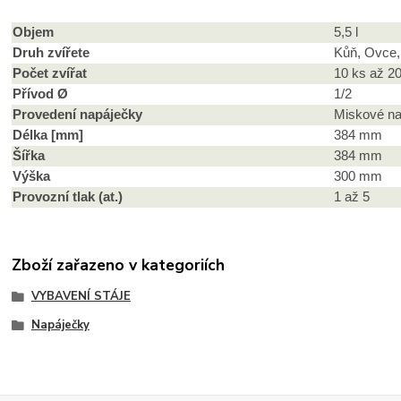
Objem
5,5 l
Druh zvířete
Kůň, Ovce,
Počet zvířat
10 ks až 2
Přívod Ø
1/2
Provedení napáječky
Miskové na
Délka [mm]
384 mm
Šířka
384 mm
Výška
300 mm
Provozní tlak (at.)
1 až 5
Zboží zařazeno v kategoriích
VYBAVENÍ STÁJE
Napáječky