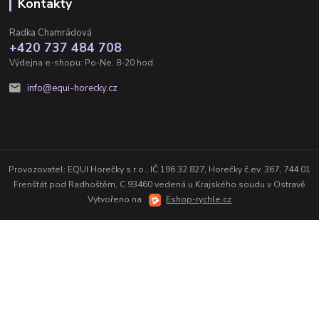
Kontakty
Radka Chamrádová
+420 737 484 708
Výdejna e-shopu: Po-Ne, 8-20 hod.
info@equi-horecky.cz
Provozovatel: EQUI Horečky s.r.o., IČ 196 32 827, Horečky č.ev. 367, 744 01
Frenštát pod Radhoštěm, C 93460 vedená u Krajského soudu v Ostravě
Vytvořeno na
Eshop-rychle.cz