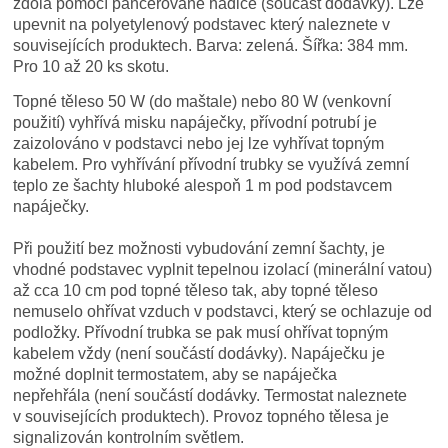
zdola pomocí pancéřované hadice (součást dodávky). Lze
upevnit na polyetylenový podstavec který naleznete v
souvisejících produktech. Barva: zelená. Šířka: 384 mm.
Pro 10 až 20 ks skotu.
Topné těleso 50 W (do maštale) nebo 80 W (venkovní
použití) vyhřívá misku napáječky, přívodní potrubí je
zaizolováno v podstavci nebo jej lze vyhřívat topným
kabelem. Pro vyhřívání přívodní trubky se využívá zemní
teplo ze šachty hluboké alespoň 1 m pod podstavcem
napáječky.
Při použití bez možnosti vybudování zemní šachty, je
vhodné podstavec vyplnit tepelnou izolací (minerální vatou)
až cca 10 cm pod topné těleso tak, aby topné těleso
nemuselo ohřívat vzduch v podstavci, který se ochlazuje od
podložky. Přívodní trubka se pak musí ohřívat topným
kabelem vždy (není součástí dodávky). Napáječku je
možné doplnit termostatem, aby se napáječka
nepřehřála (není součástí dodávky. Termostat naleznete
v souvisejících produktech). Provoz topného tělesa je
signalizován kontrolním světlem.