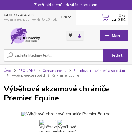
Zboží "skladem" odesíláme obratem.
0
ks
+420 737 484 708
CZK
za
0 Kč
Výdejna e-shopu: Po-Ne, 8-20 hod.
Menu
Hledat
Úvod
PRO KONĚ
Ochrana nohou
Zateplovací, ekzémové a speciální
Výběhové ekzemové chrániče Premier Equine
Výběhové ekzemové chrániče
Premier Equine