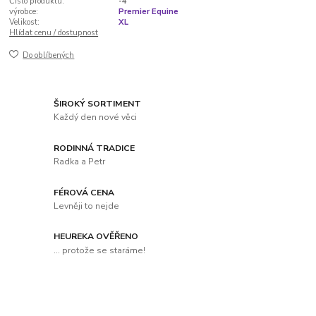
Číslo produktu:
-4
výrobce:
Premier Equine
Velikost:
XL
Hlídat cenu / dostupnost
Do oblíbených
ŠIROKÝ SORTIMENT
Každý den nové věci
RODINNÁ TRADICE
Radka a Petr
FÉROVÁ CENA
Levněji to nejde
HEUREKA OVĚŘENO
... protože se staráme!