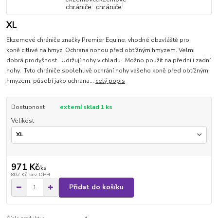
XL
Ekzemové chrániče značky Premier Equine, vhodné obzvláště pro
koně citlivé na hmyz. Ochrana nohou před obtížným hmyzem. Velmi
dobrá prodyšnost. Udržují nohy v chladu. Možno použít na přední i zadní
nohy. Tyto chrániče spolehlivě ochrání nohy vašeho koně před obtížným
hmyzem, působí jako uchrana...
celý popis
Dostupnost
externí sklad 1 ks
Velikost
971 Kč
/
ks
802 Kč
bez DPH
Přidat do košíku