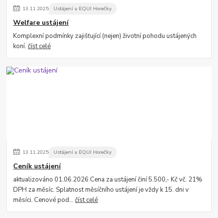
13
.
11
.
2025
Ustájení u EQUI Horečky
Welfare ustájení
Komplexní podmínky zajišťující (nejen) životní pohodu ustájených
koní.
číst celé
13
.
11
.
2025
Ustájení u EQUI Horečky
Ceník ustájení
aktualizováno 01.06.2026 Cena za ustájení činí 5.500,- Kč vč. 21%
DPH za měsíc. Splatnost měsíčního ustájení je vždy k 15. dni v
měsíci. Cenové pod...
číst celé