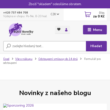
Zboží "skladem" odesíláme obratem.
0
ks
+420 737 484 708
CZK
za
0 Kč
Výdejna e-shopu: Po-Ne, 8-20 hod.
Menu
Hledat
Úvod
Vše o nákupu
Odstoupení smlouvy do 14 dnů
Formulář pro
odstoupení
Novinky z našeho blogu