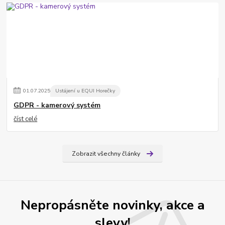
01
.
07
.
2025
Ustájení u EQUI Horečky
GDPR - kamerový systém
číst celé
Zobrazit všechny články
Nepropásněte novinky, akce a
slevy!