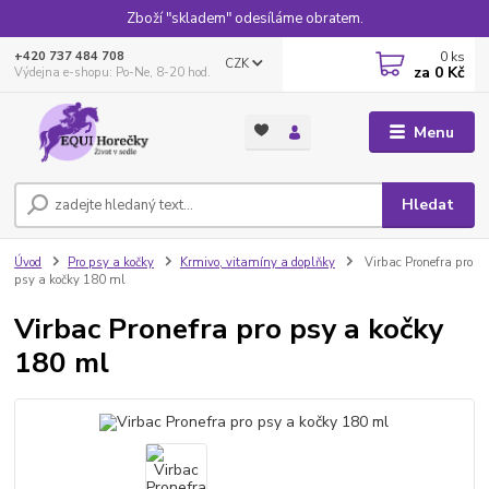
Zboží "skladem" odesíláme obratem.
0
ks
+420 737 484 708
CZK
za
0 Kč
Výdejna e-shopu: Po-Ne, 8-20 hod.
Menu
Hledat
Úvod
Pro psy a kočky
Krmivo, vitamíny a doplňky
Virbac Pronefra pro
psy a kočky 180 ml
Virbac Pronefra pro psy a kočky
180 ml