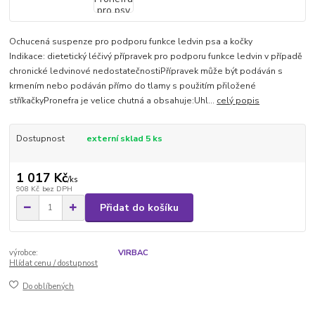
Ochucená suspenze pro podporu funkce ledvin psa a kočky
Indikace: dietetický léčivý přípravek pro podporu funkce ledvin v případě
chronické ledvinové nedostatečnostiPřípravek může být podáván s
krmením nebo podáván přímo do tlamy s použitím přiložené
stříkačkyPronefra je velice chutná a obsahuje:Uhl...
celý popis
Dostupnost
externí sklad 5 ks
1 017 Kč
/
ks
908 Kč
bez DPH
Přidat do košíku
výrobce:
VIRBAC
Hlídat cenu / dostupnost
Do oblíbených