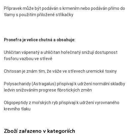
Přípravek může být podáván s krmením nebo podáván přímo do
tlamy s použitím přiložené stříkačky
Pronefra je velice chutná a obsahuje:
Uhličitan vápenatý a uhličitan hořečnatý snižují dostupnost
fosforu vazbou ve střevě
Chitosan je znám tím, že váže ve střevech uremické toxiny
Polysacharidy (Astragalus) přispívají k udržení normální skladby
ledvin snižováním progrese fibrotických změn
Oligopeptidy z mořských ryb přispívají k udržení vyrovnaného
krevního tlaku
Zboží zařazeno v kategoriích