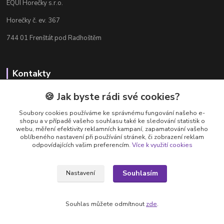
EQUI Horečky s.r.o.
Horečky č. ev. 367
744 01 Frenštát pod Radhoštěm
Kontakty
Radka Chamrádová
🍪 Jak byste rádi své cookies?
+420 737 484 708
Soubory cookies používáme ke správnému fungování našeho e-
Výdejna e-shopu: Po-Ne, 8-20 hod.
shopu a v případě vašeho souhlasu také ke sledování statistik o
webu, měření efektivity reklamních kampaní, zapamatování vašeho
info@equi-horecky.cz
oblíbeného nastavení při používání stránek, či zobrazení reklam
odpovídajících vašim preferencím.
Více k využití cookies
Souhlasím
Nastavení
Provozovatel: EQUI Horečky s.r.o., IČ 196 32 827, Horečky č.ev. 367, 744 01
Frenštát pod Radhoštěm, C 93460 vedená u Krajského soudu v Ostravě
Souhlas můžete odmítnout
zde
.
Vytvořeno na
Eshop-rychle.cz