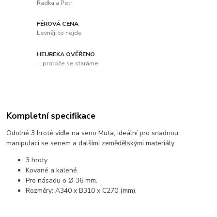
Radka a Petr
FÉROVÁ CENA
Levněji to nejde
HEUREKA OVĚŘENO
... protože se staráme!
Kompletní specifikace
Odolné 3 hroté vidle na seno Muta, ideální pro snadnou
manipulaci se senem a dalšími zemědělskými materiály.
3 hroty.
Kované a kalené.
Pro násadu o Ø 36 mm.
Rozměry: A340 x B310 x C270 (mm).