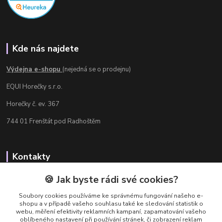
Kde nás najdete
Výdejna e-shopu
(nejedná se o prodejnu)
EQUI Horečky s.r.o.
Horečky č. ev. 367
744 01 Frenštát pod Radhoštěm
Kontakty
Radka Chamrádová
🍪 Jak byste rádi své cookies?
+420 737 484 708
Soubory cookies používáme ke správnému fungování našeho e-
Výdejna e-shopu: Po-Ne, 8-20 hod.
shopu a v případě vašeho souhlasu také ke sledování statistik o
webu, měření efektivity reklamních kampaní, zapamatování vašeho
info@equi-horecky.cz
oblíbeného nastavení při používání stránek, či zobrazení reklam