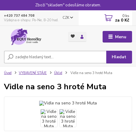
Zboží "skladem" odesíláme obratem.
0
ks
+420 737 484 708
CZK
za
0 Kč
Výdejna e-shopu: Po-Ne, 8-20 hod.
Menu
Hledat
Úvod
VYBAVENÍ STÁJE
Úklid
Vidle na seno 3 hroté Muta
Vidle na seno 3 hroté Muta