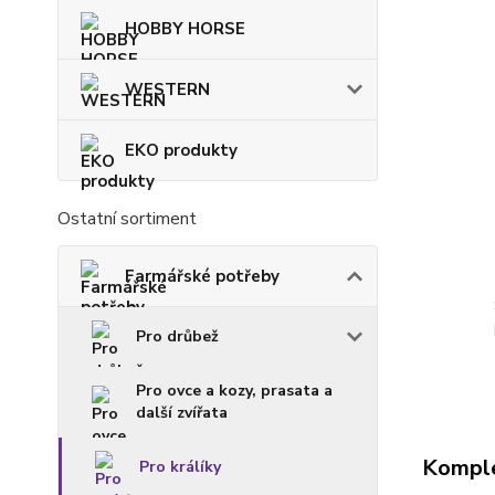
HOBBY HORSE
WESTERN
EKO produkty
Ostatní sortiment
Farmářské potřeby
Pro drůbež
Pro ovce a kozy, prasata a
další zvířata
Komple
Pro králíky