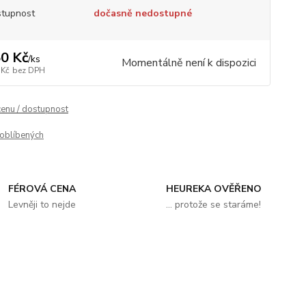
tupnost
dočasně nedostupné
0 Kč
/
ks
Momentálně není k dispozici
 Kč
bez DPH
cenu / dostupnost
oblíbených
FÉROVÁ CENA
HEUREKA OVĚŘENO
Levněji to nejde
... protože se staráme!