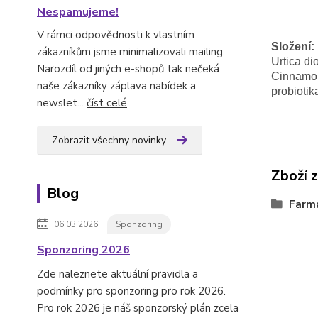
Nespamujeme!
V rámci odpovědnosti k vlastním
Složení:
zákazníkům jsme minimalizovali mailing.
Urtica di
Narozdíl od jiných e-shopů tak nečeká
Cinnamom
naše zákazníky záplava nabídek a
probiotik
newslet...
číst celé
Zobrazit všechny novinky
Zboží 
Blog
Farm
06.03.2026
Sponzoring
Sponzoring 2026
Zde naleznete aktuální pravidla a
podmínky pro sponzoring pro rok 2026.
Pro rok 2026 je náš sponzorský plán zcela