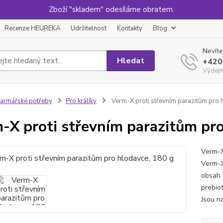
Zboží "skladem" odesíláme obratem.
Recenze HEUREKA
Udržitelnost
Kontakty
Blog
Nevíte
Hledat
+420
Výdejn
armářské potřeby
Pro králíky
Verm-X proti střevním parazitům pro 
-X proti střevním parazitům pro
Verm-X
Verm-X
obsah 
prebiot
Jsou na