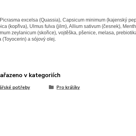
Picrasma excelsa (Quassia), Capsicum minimum (kajenský pepř),
oica (kopřiva), Ulmus fulva (jilm), Allium sativum (česnek), Ment
um zeylanicum (skořice), vojtěška, pšenice, melasa, prebiotik
a (Toyocerin) a sójový olej.
zařazeno v kategoriích
ářské potřeby
Pro králíky