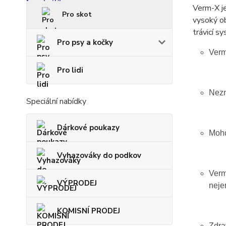
Verm-X je
Pro skot
vysoký ob
trávicí s
Pro psy a kočky
Verm
Pro lidi
Nezn
Speciální nabídky
Dárkové poukazy
Moho
Vyhazováky do podkov
Verm
VÝPRODEJ
neje
KOMISNÍ PRODEJ
Zdra