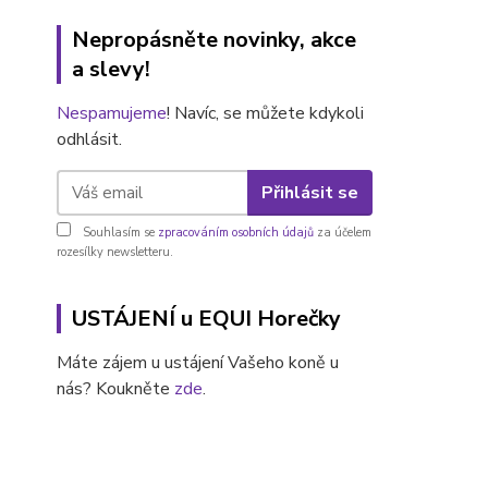
Nepropásněte novinky, akce
a slevy!
Nespamujeme
! Navíc, se můžete kdykoli
odhlásit.
Přihlásit se
Souhlasím se
zpracováním osobních údajů
za účelem
rozesílky newsletteru.
USTÁJENÍ u EQUI Horečky
Máte zájem u ustájení Vašeho koně u
nás? Koukněte
zde
.