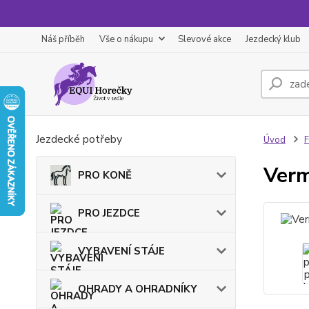
Náš příběh
Vše o nákupu
Slevové akce
Jezdecký klub
Jezdecké potřeby
Úvod
F
Verm
PRO KONĚ
PRO JEZDCE
VYBAVENÍ STÁJE
OHRADY A OHRADNÍKY