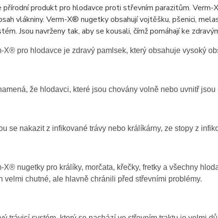
 přírodní produkt pro hlodavce proti střevním parazitům. Verm-
sah vlákniny. Verm-X® nugetky obsahují vojtěšku, pšenici, melasu
ystém. Jsou navrženy tak, aby se kousali, čímž pomáhají ke zdrav
-X® pro hlodavce je zdravý pamlsek, který obsahuje vysoký ob
amená, že hlodavci, které jsou chovány volně nebo uvnitř jsou 
u se nakazit z infikované trávy nebo králíkárny, ze stopy z infik
-X® nugetky pro králíky, morčata, křečky, fretky a všechny hlod
n velmi chutné, ale hlavně chránili před střevními problémy.
vý trávicí systém, který se nachází ve střevním traktu je velmi 