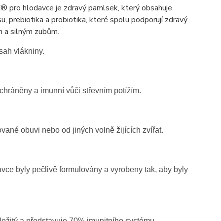
X® pro hlodavce je zdravý pamlsek, který obsahuje
, prebiotika a probiotika, které spolu podporují zdravý
ým a silným zubům.
sah vlákniny.
chráněny a imunní vůči střevním potížím.
ované obuvi nebo od jiných volně žijících zvířat.
avce byly pečlivě formulovány a vyrobeny tak, aby byly
důležitý a představuje 70% imunitního systému.