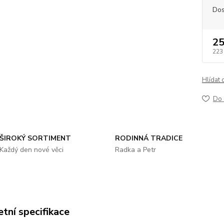
Dos
25
223
Hlídat 
Do 
ŠIROKÝ SORTIMENT
RODINNÁ TRADICE
Každý den nové věci
Radka a Petr
tní specifikace