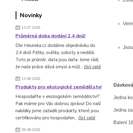
Novinky
Verm
13.07.2026
Průměrná doba dodání 2,4 dnů!
Dle Heureka.cz dodáme objednávku do
Jsou
2,4 dnů! Pátky, svátky, soboty a nedělě.
Toto je průměr, data jsou data. Jsme rádi,
že naše práce dává smysl a můž...
číst celé
13.06.2026
Dávková
Produkty pro ekologické zemědělství
Hospodaříte v ekologickém zemědělství?
Jedna kop
Pak máme pro Vás dobrou zprávu! Do naší
Jedna zar
nabídky jsme zažadili produkty, které jsou
certifikovány pro hospodařen...
číst celé
Balení 18
05.06.2026