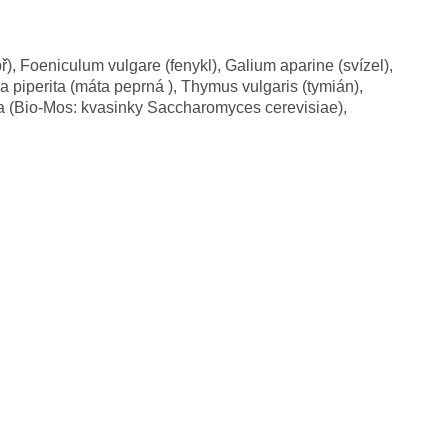
 Foeniculum vulgare (fenykl), Galium aparine (svízel),
ha piperita (máta peprná ), Thymus vulgaris (tymián),
a (Bio-Mos: kvasinky Saccharomyces cerevisiae),