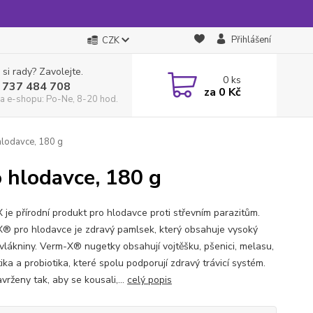
Přihlášení
CZK
 si rady? Zavolejte.
0
ks
 737 484 708
za
0 Kč
a e-shopu: Po-Ne, 8-20 hod.
hlodavce, 180 g
 hlodavce, 180 g
 je přírodní produkt pro hlodavce proti střevním parazitům.
® pro hlodavce je zdravý pamlsek, který obsahuje vysoký
vlákniny. Verm-X® nugetky obsahují vojtěšku, pšenici, melasu,
ika a probiotika, které spolu podporují zdravý trávicí systém.
vrženy tak, aby se kousali,...
celý popis