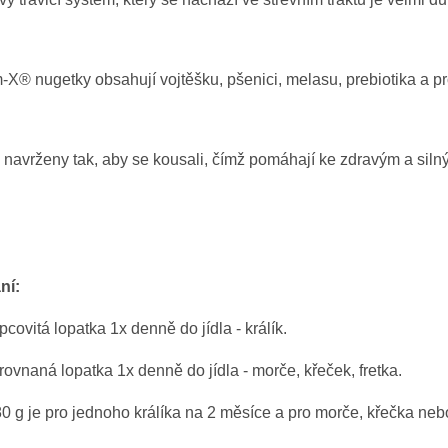
-X® nugetky obsahují vojtěšku, pšenici, melasu, prebiotika a pro
 navrženy tak, aby se kousali, čímž pomáhají ke zdravým a sil
ní:
covitá lopatka 1x denně do jídla - králík.
ovnaná lopatka 1x denně do jídla - morče, křeček, fretka.
0 g je pro jednoho králíka na 2 měsíce a pro morče, křečka neb