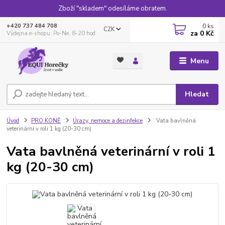
Zboží "skladem" odesíláme obratem.
0
ks
+420 737 484 708
CZK
za
0 Kč
Výdejna e-shopu: Po-Ne, 8-20 hod.
Menu
Hledat
Úvod
PRO KONĚ
Úrazy, nemoce a dezinfekce
Vata bavlněná
veterinární v roli 1 kg (20-30 cm)
Vata bavlněná veterinární v roli 1
kg (20-30 cm)