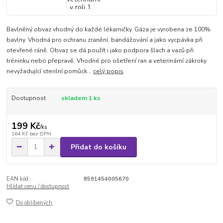
Bavlněný obvaz vhodný do každé lékarničky. Gáza je vyrobena ze 100%
bavlny. Vhodná pro ochranu zranění, bandážování a jako vycpávka při
otevřené ráně. Obvaz se dá použít i jako podpora šlach a vazů při
tréninku nebo přepravě. Vhodné pro ošetření ran a veterinární zákroky
nevyžadující sterilní pomůck...
celý popis
Dostupnost
skladem 1 ks
199 Kč
/
ks
164 Kč
bez DPH
Přidat do košíku
EAN kód:
8591454005670
Hlídat cenu / dostupnost
Do oblíbených