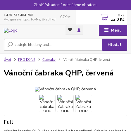
Zboží "skladem" odesíláme obratem.
0
ks
+420 737 484 708
CZK
za
0 Kč
Výdejna e-shopu: Po-Ne, 8-20 hod.
Menu
Hledat
Úvod
PRO KONĚ
Čabraky
Vánoční čabraka QHP, červená
Vánoční čabraka QHP, červená
Full
Vánoční čabraka QHP v červené barvě s bambulkami. Čabraka pro koně a