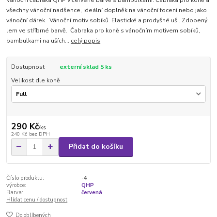
všechny vánoční nadšence, ideální doplněk na vánoční focení nebo jako
vánoční dárek. Vánoční motiv sobíků. Elastické a prodyšné uši. Zdobený
lem ve stříbrné barvě. Čabraka pro koně s vánočním motivem sobíků,
bambulkami na uších...
celý popis
Dostupnost
externí sklad 5 ks
Velikost dle koně
290 Kč
/
ks
240 Kč
bez DPH
Přidat do košíku
Číslo produktu:
-4
výrobce:
QHP
Barva:
červená
Hlídat cenu / dostupnost
Do oblíbených