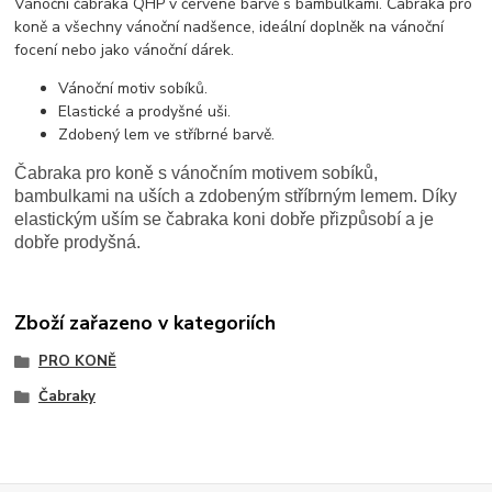
Vánoční čabraka QHP v červené barvě s bambulkami. Čabraka pro
koně a všechny vánoční nadšence, ideální doplněk na vánoční
focení nebo jako vánoční dárek.
Vánoční motiv sobíků.
Elastické a prodyšné uši.
Zdobený lem ve stříbrné barvě.
Čabraka pro koně s vánočním motivem sobíků,
bambulkami na uších a zdobeným stříbrným lemem. Díky
elastickým uším se čabraka koni dobře přizpůsobí a je
dobře prodyšná.
Zboží zařazeno v kategoriích
PRO KONĚ
Čabraky