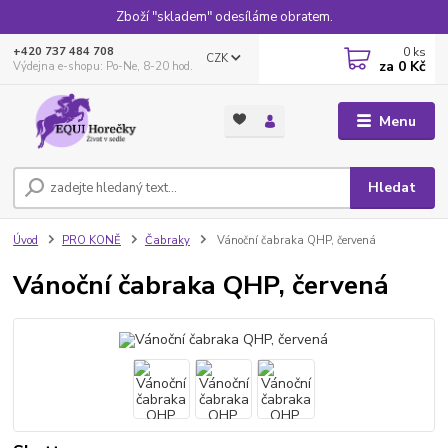
Zboží "skladem" odesíláme obratem.
0
ks
+420 737 484 708
CZK
za
0 Kč
Výdejna e-shopu: Po-Ne, 8-20 hod.
Menu
Hledat
Úvod
PRO KONĚ
Čabraky
Vánoční čabraka QHP, červená
Vánoční čabraka QHP, červená