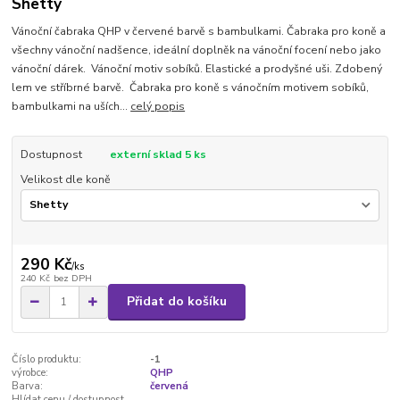
Shetty
Vánoční čabraka QHP v červené barvě s bambulkami. Čabraka pro koně a
všechny vánoční nadšence, ideální doplněk na vánoční focení nebo jako
vánoční dárek. Vánoční motiv sobíků. Elastické a prodyšné uši. Zdobený
lem ve stříbrné barvě. Čabraka pro koně s vánočním motivem sobíků,
bambulkami na uších...
celý popis
Dostupnost
externí sklad 5 ks
Velikost dle koně
290 Kč
/
ks
240 Kč
bez DPH
Přidat do košíku
Číslo produktu:
-1
výrobce:
QHP
Barva:
červená
Hlídat cenu / dostupnost