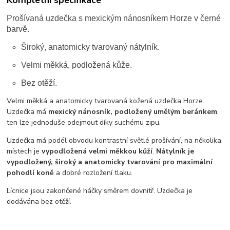
Prošívaná uzdečka s mexickým nánosníkem Horze v černé
barvě.
Široký, anatomicky tvarovaný nátylník.
Velmi měkká, podložená kůže.
Bez otěží.
Velmi měkká a anatomicky tvarovaná kožená uzdečka Horze.
Uzdečka má
mexický nánosník, podložený umělým beránkem
,
ten lze jednoduše odejmout díky suchému zipu.
Uzdečka má podél obvodu kontrastní světlé prošívání, na několika
místech je
vypodložená velmi měkkou kůží
.
Nátylník je
vypodložený, široký a anatomicky tvarování pro maximální
pohodlí koně
a dobré rozložení tlaku.
Lícnice jsou zakončené háčky směrem dovnitř. Uzdečka je
dodávána bez otěží.