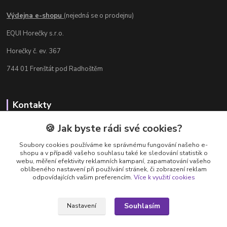
Výdejna e-shopu
(nejedná se o prodejnu)
EQUI Horečky s.r.o.
Horečky č. ev. 367
744 01 Frenštát pod Radhoštěm
Kontakty
Radka Chamrádová
🍪 Jak byste rádi své cookies?
+420 737 484 708
Soubory cookies používáme ke správnému fungování našeho e-
Výdejna e-shopu: Po-Ne, 8-20 hod.
shopu a v případě vašeho souhlasu také ke sledování statistik o
webu, měření efektivity reklamních kampaní, zapamatování vašeho
info@equi-horecky.cz
oblíbeného nastavení při používání stránek, či zobrazení reklam
odpovídajících vašim preferencím.
Více k využití cookies
Souhlasím
Nastavení
Provozovatel: EQUI Horečky s.r.o., IČ 196 32 827, Horečky č.ev. 367, 744 01