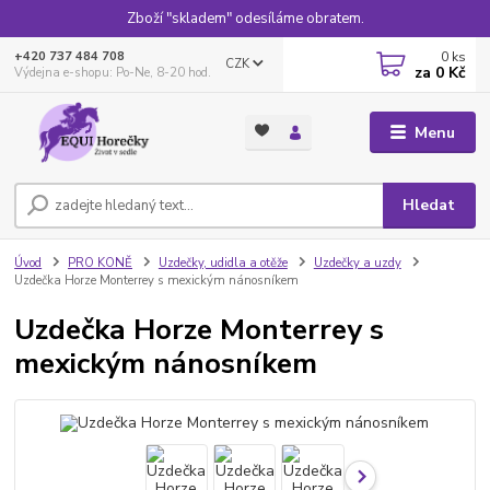
Zboží "skladem" odesíláme obratem.
0
ks
+420 737 484 708
CZK
za
0 Kč
Výdejna e-shopu: Po-Ne, 8-20 hod.
Menu
Hledat
Úvod
PRO KONĚ
Uzdečky, udidla a otěže
Uzdečky a uzdy
Uzdečka Horze Monterrey s mexickým nánosníkem
Uzdečka Horze Monterrey s
mexickým nánosníkem