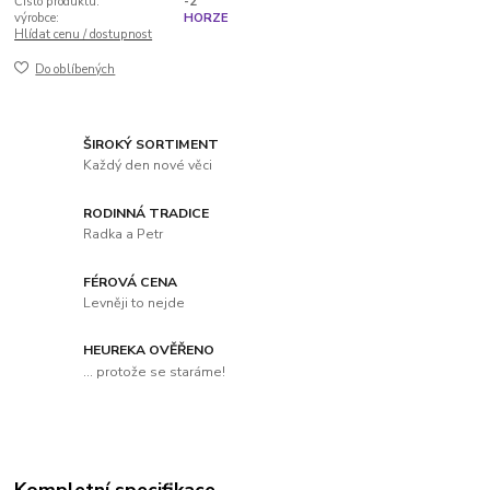
Číslo produktu:
-2
výrobce:
HORZE
Hlídat cenu / dostupnost
Do oblíbených
ŠIROKÝ SORTIMENT
Každý den nové věci
RODINNÁ TRADICE
Radka a Petr
FÉROVÁ CENA
Levněji to nejde
HEUREKA OVĚŘENO
... protože se staráme!
Kompletní specifikace