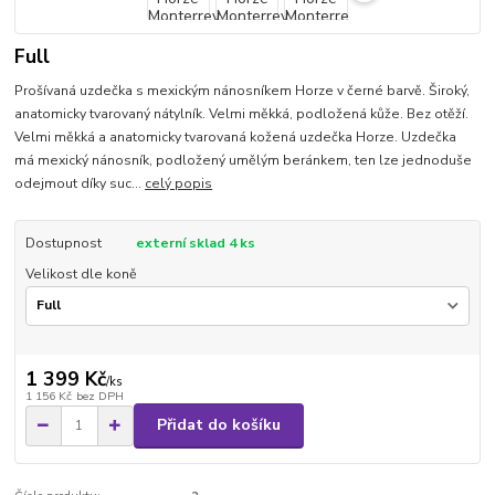
Full
Prošívaná uzdečka s mexickým nánosníkem Horze v černé barvě. Široký,
anatomicky tvarovaný nátylník. Velmi měkká, podložená kůže. Bez otěží.
Velmi měkká a anatomicky tvarovaná kožená uzdečka Horze. Uzdečka
má mexický nánosník, podložený umělým beránkem, ten lze jednoduše
odejmout díky suc...
celý popis
Dostupnost
externí sklad 4 ks
Velikost dle koně
1 399 Kč
/
ks
1 156 Kč
bez DPH
Přidat do košíku