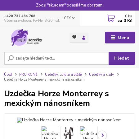
Zboží "skladem" odesíláme obratem.
0
ks
+420 737 484 708
CZK
za
0 Kč
Výdejna e-shopu: Po-Ne, 8-20 hod.
Menu
Hledat
Úvod
PRO KONĚ
Uzdečky, udidla a otěže
Uzdečky a uzdy
Uzdečka Horze Monterrey s mexickým nánosníkem
Uzdečka Horze Monterrey s
mexickým nánosníkem