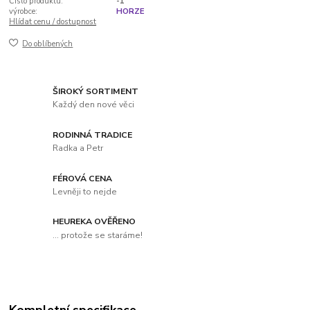
Číslo produktu:
-1
výrobce:
HORZE
Hlídat cenu / dostupnost
Do oblíbených
ŠIROKÝ SORTIMENT
Každý den nové věci
RODINNÁ TRADICE
Radka a Petr
FÉROVÁ CENA
Levněji to nejde
HEUREKA OVĚŘENO
... protože se staráme!
Kompletní specifikace