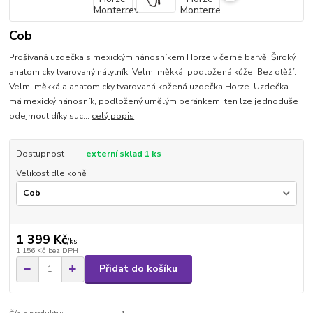
Cob
Prošívaná uzdečka s mexickým nánosníkem Horze v černé barvě. Široký,
anatomicky tvarovaný nátylník. Velmi měkká, podložená kůže. Bez otěží.
Velmi měkká a anatomicky tvarovaná kožená uzdečka Horze. Uzdečka
má mexický nánosník, podložený umělým beránkem, ten lze jednoduše
odejmout díky suc...
celý popis
Dostupnost
externí sklad 1 ks
Velikost dle koně
1 399 Kč
/
ks
1 156 Kč
bez DPH
Přidat do košíku