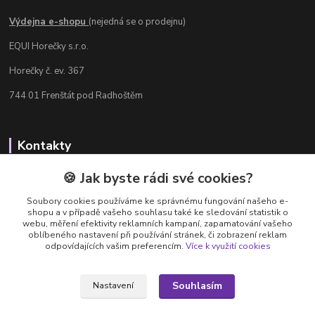
Výdejna e-shopu
(nejedná se o prodejnu)
EQUI Horečky s.r.o.
Horečky č. ev. 367
744 01 Frenštát pod Radhoštěm
Kontakty
Radka Chamrádová
🍪 Jak byste rádi své cookies?
+420 737 484 708
Soubory cookies používáme ke správnému fungování našeho e-
Výdejna e-shopu: Po-Ne, 8-20 hod.
shopu a v případě vašeho souhlasu také ke sledování statistik o
webu, měření efektivity reklamních kampaní, zapamatování vašeho
info@equi-horecky.cz
oblíbeného nastavení při používání stránek, či zobrazení reklam
odpovídajících vašim preferencím.
Více k využití cookies
Souhlasím
Nastavení
Provozovatel: EQUI Horečky s.r.o., IČ 196 32 827, Horečky č.ev. 367, 744 01