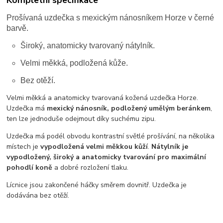
Prošívaná uzdečka s mexickým nánosníkem Horze v černé
barvě.
Široký, anatomicky tvarovaný nátylník.
Velmi měkká, podložená kůže.
Bez otěží.
Velmi měkká a anatomicky tvarovaná kožená uzdečka Horze.
Uzdečka má
mexický nánosník, podložený umělým beránkem
,
ten lze jednoduše odejmout díky suchému zipu.
Uzdečka má podél obvodu kontrastní světlé prošívání, na několika
místech je
vypodložená velmi měkkou kůží
.
Nátylník je
vypodložený, široký a anatomicky tvarování pro maximální
pohodlí koně
a dobré rozložení tlaku.
Lícnice jsou zakončené háčky směrem dovnitř. Uzdečka je
dodávána bez otěží.