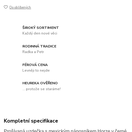
Do oblíbených
ŠIROKÝ SORTIMENT
Každý den nové věci
RODINNÁ TRADICE
Radka a Petr
FÉROVÁ CENA
Levněji to nejde
HEUREKA OVĚŘENO
... protože se staráme!
Kompletní specifikace
Prošívaná uzdečka s mexickým nánosníkem Horze v černé