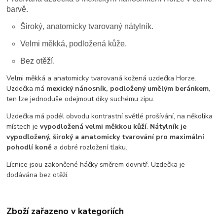
barvě.
Široký, anatomicky tvarovaný nátylník.
Velmi měkká, podložená kůže.
Bez otěží.
Velmi měkká a anatomicky tvarovaná kožená uzdečka Horze.
Uzdečka má
mexický nánosník, podložený umělým beránkem
,
ten lze jednoduše odejmout díky suchému zipu.
Uzdečka má podél obvodu kontrastní světlé prošívání, na několika
místech je
vypodložená velmi měkkou kůží
.
Nátylník je
vypodložený, široký a anatomicky tvarování pro maximální
pohodlí koně
a dobré rozložení tlaku.
Lícnice jsou zakončené háčky směrem dovnitř. Uzdečka je
dodávána bez otěží.
Zboží zařazeno v kategoriích