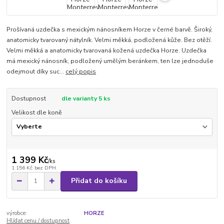
Prošívaná uzdečka s mexickým nánosníkem Horze v černé barvě. Široký,
anatomicky tvarovaný nátylník. Velmi měkká, podložená kůže. Bez otěží.
Velmi měkká a anatomicky tvarovaná kožená uzdečka Horze. Uzdečka
má mexický nánosník, podložený umělým beránkem, ten lze jednoduše
odejmout díky suc...
celý popis
Dostupnost
dle varianty 5 ks
Velikost dle koně
1 399 Kč
/
ks
1 156 Kč
bez DPH
Přidat do košíku
výrobce:
HORZE
Hlídat cenu / dostupnost