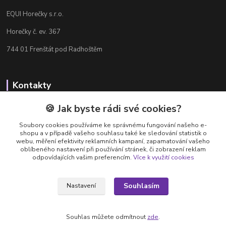
EQUI Horečky s.r.o.
Horečky č. ev. 367
744 01 Frenštát pod Radhoštěm
Kontakty
Radka Chamrádová
🍪 Jak byste rádi své cookies?
+420 737 484 708
Soubory cookies používáme ke správnému fungování našeho e-
Výdejna e-shopu: Po-Ne, 8-20 hod.
shopu a v případě vašeho souhlasu také ke sledování statistik o
webu, měření efektivity reklamních kampaní, zapamatování vašeho
info@equi-horecky.cz
oblíbeného nastavení při používání stránek, či zobrazení reklam
odpovídajících vašim preferencím.
Více k využití cookies
Souhlasím
Nastavení
Provozovatel: EQUI Horečky s.r.o., IČ 196 32 827, Horečky č.ev. 367, 744 01
Frenštát pod Radhoštěm, C 93460 vedená u Krajského soudu v Ostravě
Souhlas můžete odmítnout
zde
.
Vytvořeno na
Eshop-rychle.cz