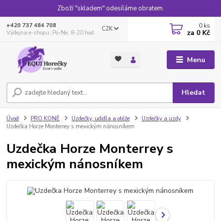
Zboží "skladem" odesíláme obratem.
0
ks
+420 737 484 708
CZK
za
0 Kč
Výdejna e-shopu: Po-Ne, 8-20 hod.
Menu
Hledat
Úvod
PRO KONĚ
Uzdečky, udidla a otěže
Uzdečky a uzdy
Uzdečka Horze Monterrey s mexickým nánosníkem
Uzdečka Horze Monterrey s
mexickým nánosníkem