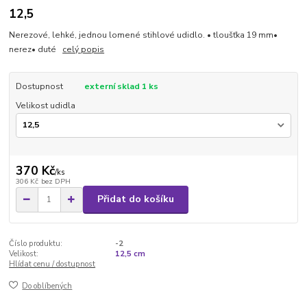
12,5
Nerezové, lehké, jednou lomené stihlové udidlo. • tloušťka 19 mm•
nerez• duté
celý popis
Dostupnost
externí sklad 1 ks
Velikost udidla
370 Kč
/
ks
306 Kč
bez DPH
Přidat do košíku
Číslo produktu:
-2
Velikost:
12,5 cm
Hlídat cenu / dostupnost
Do oblíbených