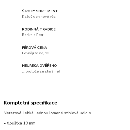
ŠIROKÝ SORTIMENT
Každý den nové věci
RODINNÁ TRADICE
Radka a Petr
FÉROVÁ CENA
Levněji to nejde
HEUREKA OVĚŘENO
... protože se staráme!
Kompletní specifikace
Nerezové, lehké, jednou lomené stihlové udidlo.
• tloušťka 19 mm