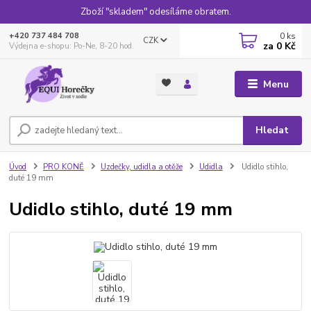
Zboží "skladem" odesíláme obratem.
0
ks
+420 737 484 708
CZK
za
0 Kč
Výdejna e-shopu: Po-Ne, 8-20 hod.
Menu
Hledat
Úvod
PRO KONĚ
Uzdečky, udidla a otěže
Udidla
Udidlo stihlo,
duté 19 mm
Udidlo stihlo, duté 19 mm