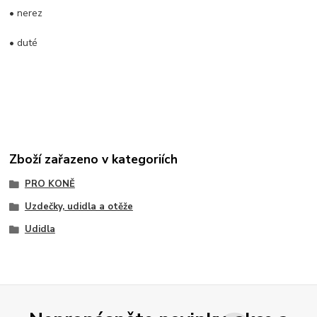
• nerez
• duté
Zboží zařazeno v kategoriích
PRO KONĚ
Uzdečky, udidla a otěže
Udidla