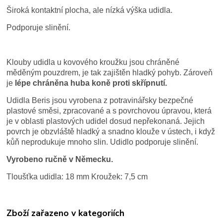
Široká kontaktní plocha, ale nízká výška udidla.
Podporuje slinění.
Klouby udidla u kovového kroužku jsou chráněné
měděným pouzdrem, je tak zajištěn hladký pohyb. Zároveň
je
lépe chráněna huba koně proti skřípnutí.
Udidla Beris jsou vyrobena z potravinářsky bezpečné
plastové směsi, zpracované a s povrchovou úpravou, která
je v oblasti plastových udidel dosud nepřekonaná. Jejich
povrch je obzvláště hladký a snadno klouže v ústech, i když
kůň neprodukuje mnoho slin. Udidlo podporuje slinění.
Vyrobeno ručně v Německu.
Tloušťka udidla: 18 mm Kroužek: 7,5 cm
Zboží zařazeno v kategoriích