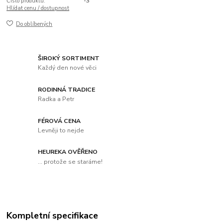
Číslo produktu:
-3
Hlídat cenu / dostupnost
Do oblíbených
ŠIROKÝ SORTIMENT
Každý den nové věci
RODINNÁ TRADICE
Radka a Petr
FÉROVÁ CENA
Levněji to nejde
HEUREKA OVĚŘENO
... protože se staráme!
Kompletní specifikace