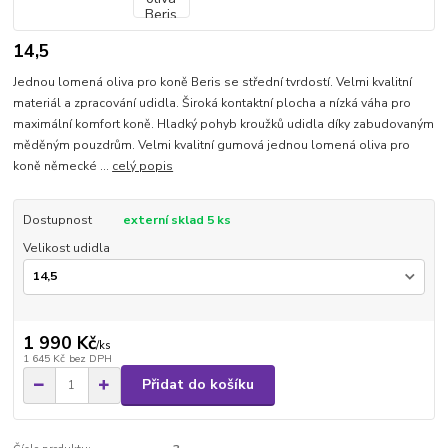
14,5
Jednou lomená oliva pro koně Beris se střední tvrdostí. Velmi kvalitní
materiál a zpracování udidla. Široká kontaktní plocha a nízká váha pro
maximální komfort koně. Hladký pohyb kroužků udidla díky zabudovaným
měděným pouzdrům. Velmi kvalitní gumová jednou lomená oliva pro
koně německé ...
celý popis
Dostupnost
externí sklad 5 ks
Velikost udidla
1 990 Kč
/
ks
1 645 Kč
bez DPH
Přidat do košíku