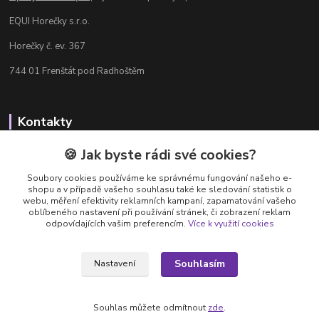
EQUI Horečky s.r.o.
Horečky č. ev. 367
744 01 Frenštát pod Radhoštěm
Kontakty
Radka Chamrádová
🍪 Jak byste rádi své cookies?
+420 737 484 708
Soubory cookies používáme ke správnému fungování našeho e-
Výdejna e-shopu: Po-Ne, 8-20 hod.
shopu a v případě vašeho souhlasu také ke sledování statistik o
webu, měření efektivity reklamních kampaní, zapamatování vašeho
info@equi-horecky.cz
oblíbeného nastavení při používání stránek, či zobrazení reklam
odpovídajících vašim preferencím.
Více k využití cookies
Souhlasím
Nastavení
Provozovatel: EQUI Horečky s.r.o., IČ 196 32 827, Horečky č.ev. 367, 744 01
Frenštát pod Radhoštěm, C 93460 vedená u Krajského soudu v Ostravě
Souhlas můžete odmítnout
zde
.
Vytvořeno na
Eshop-rychle.cz