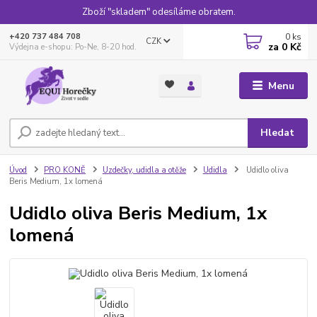
Zboží "skladem" odesíláme obratem.
0
ks
+420 737 484 708
CZK
za
0 Kč
Výdejna e-shopu: Po-Ne, 8-20 hod.
Menu
Hledat
Úvod
PRO KONĚ
Uzdečky, udidla a otěže
Udidla
Udidlo oliva
Beris Medium, 1x lomená
Udidlo oliva Beris Medium, 1x
lomená