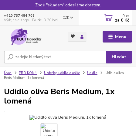
Zboží "skladem" odesíláme obratem.
0
ks
+420 737 484 708
CZK
za
0 Kč
Výdejna e-shopu: Po-Ne, 8-20 hod.
Menu
Hledat
Úvod
PRO KONĚ
Uzdečky, udidla a otěže
Udidla
Udidlo oliva
Beris Medium, 1x lomená
Udidlo oliva Beris Medium, 1x
lomená