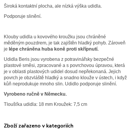
Široká kontaktní plocha, ale nízká výška udidla.
Podporuje slinění.
Klouby udidla u kovového kroužku jsou chráněné
měděným pouzdrem, je tak zajištěn hladký pohyb. Zároveň
je
lépe chráněna huba koně proti skřípnutí.
Udidla Beris jsou vyrobena z potravinářsky bezpečné
plastové směsi, zpracované a s povrchovou úpravou, která
je v oblasti plastových udidel dosud nepřekonaná. Jejich
povrch je obzvláště hladký a snadno klouže v ústech, i když
kůň neprodukuje mnoho slin. Udidlo podporuje slinění.
Vyrobeno ručně v Německu.
Tloušťka udidla: 18 mm Kroužek: 7,5 cm
Zboží zařazeno v kategoriích