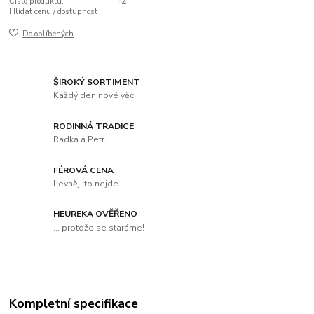
Číslo produktu:
-2
Hlídat cenu / dostupnost
Do oblíbených
ŠIROKÝ SORTIMENT
Každý den nové věci
RODINNÁ TRADICE
Radka a Petr
FÉROVÁ CENA
Levněji to nejde
HEUREKA OVĚŘENO
... protože se staráme!
Kompletní specifikace