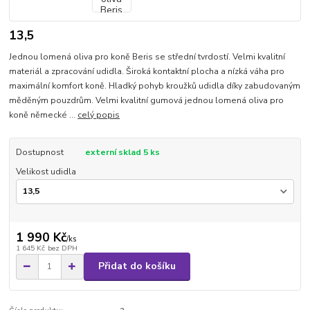
13,5
Jednou lomená oliva pro koně Beris se střední tvrdostí. Velmi kvalitní
materiál a zpracování udidla. Široká kontaktní plocha a nízká váha pro
maximální komfort koně. Hladký pohyb kroužků udidla díky zabudovaným
měděným pouzdrům. Velmi kvalitní gumová jednou lomená oliva pro
koně německé ...
celý popis
Dostupnost
externí sklad 5 ks
Velikost udidla
1 990 Kč
/
ks
1 645 Kč
bez DPH
Přidat do košíku