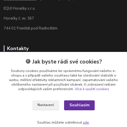
EQUI Horečky s.r.o.
Horečky č. ev. 367
744 01 Frenštát pod Radhoštěm
Kontakty
Radka Chamrádová
🍪 Jak byste rádi své cookies?
+420 737 484 708
Soubory cookies používáme ke správnému fungování našeho e-
Výdejna e-shopu: Po-Ne, 8-20 hod.
shopu a v případě vašeho souhlasu také ke sledování statistik o
webu, měření efektivity reklamních kampaní, zapamatování vašeho
info@equi-horecky.cz
oblíbeného nastavení při používání stránek, či zobrazení reklam
odpovídajících vašim preferencím.
Více k využití cookies
Souhlasím
Nastavení
Provozovatel: EQUI Horečky s.r.o., IČ 196 32 827, Horečky č.ev. 367, 744 01
Frenštát pod Radhoštěm, C 93460 vedená u Krajského soudu v Ostravě
Souhlas můžete odmítnout
zde
.
Vytvořeno na
Eshop-rychle.cz